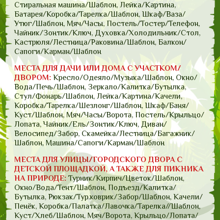
Стиральная машина/Шаблон, Лейка/Картина,
Батарея/Коробка/Тарелка/Шаблон, Шкаф/Ваза/
Утюг/Шаблон, Мяч/Часы, Постель/Тостер/Телефон,
Чайник/Зонтик/Ключ, Духовка/Холодильник/Стол,
Кастрюля/Лестница/Раковина/Шаблон, Балкон/
Сапоги/Карман/Шаблон
МЕСТА ДЛЯ ДАЧИ ИЛИ ДОМА С УЧАСТКОМ/
ДВОРОМ:
Кресло/Одеяло/Музыка/Шаблон, Окно/
Вода/Печь/Шаблон, Зеркало/Калитка/Бутылка,
Стул/Фонарь/Шаблон, Лейка/Картина/Качели,
Коробка/Тарелка/Шезлонг/Шаблон, Шкаф/Баня/
Куст/Шаблон, Мяч/Часы/Ворота, Постель/Крыльцо/
Лопата, Чайник/Ель/Зонтик/Ключ, Диван/
Велосипед/Забор, Скамейка/Лестница/Багажник/
Шаблон, Машина/Сапоги/Карман/Шаблон
МЕСТА ДЛЯ УЛИЦЫ/ГОРОДСКОГО ДВОРА С
ДЕТСКОЙ ПЛОЩАДКОЙ, А ТАКЖЕ ДЛЯ ПИКНИКА
НА ПРИРОДЕ:
Турник/Кирпич/Цветок/Шаблон,
Окно/Вода/Тент/Шаблон, Подъезд/Калитка/
Бутылка, Рюкзак/Тур.коврик/Забор/Шаблон, Качели/
Пенёк, Коробка/Палатка/Лавочка/Тарелка//Шаблон,
Куст/Хлеб/Шаблон, Мяч/Ворота, Крыльцо/Лопата/