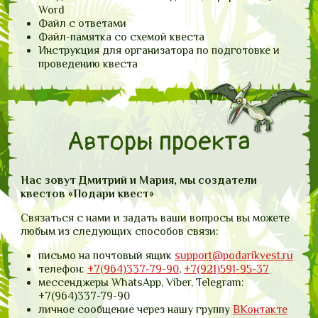
Word
Файл с ответами
Файл-памятка со схемой квеста
Инструкция для организатора по подготовке и
проведению квеста
Авторы проекта
Нас зовут Дмитрий и Мария, мы создатели
квестов «Подари квест»
Связаться с нами и задать ваши вопросы вы можете
любым из следующих способов связи:
письмо на почтовый ящик
support@podarikvest.ru
телефон:
+7(964)337-79-90
,
+7(921)591-95-37
мессенджеры WhatsApp, Viber, Telegram:
+7(964)337-79-90
личное сообщение через нашу группу
ВКонтакте