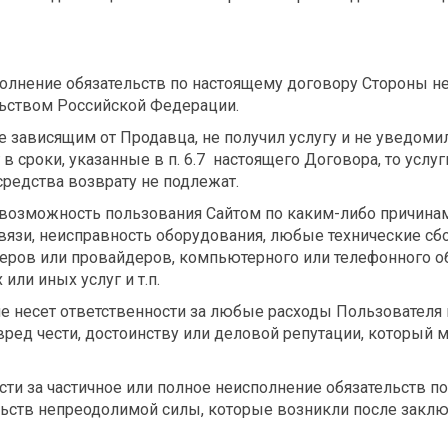
лнение обязательств по настоящему договору Стороны не
ьством Российской Федерации.
, не зависящим от Продавца, не получил услугу и не уведом
 в сроки, указанные в п. 6.7 настоящего Договора, то ус
редства возврату не подлежат.
невозможность пользования Сайтом по каким-либо причина
связи, неисправность оборудования, любые технические 
веров или провайдеров, компьютерного или телефонного о
ли иных услуг и т.п.
 не несет ответственности за любые расходы Пользовател
ред чести, достоинству или деловой репутации, который
сти за частичное или полное неисполнение обязательств по
ьств непреодолимой силы, которые возникли после заклю