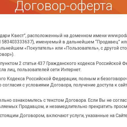
Договор-оферта
Подари Квест”, расположенный на доменном имени www.poda
583403333637), именуемый в дальнейшем “Продавец” или 
альнейшем «Покупатель» или «Пользователь», с другой с
овор»).
 и пунктом 2 статьи 437 Гражданского кодекса Российской 
ла лиц, пользователей сети Интернет.
нского Кодекса Российской Федерации, полным и безоговор
 согласия с условиями Договора, получение доступа к са
льно ознакомьтесь с текстом Договора. Если Вы не соглас
авляемых Продавцом, и незамедлительно прекратить просмо
настоящим Договором, включают услуги, указанные на Сайте