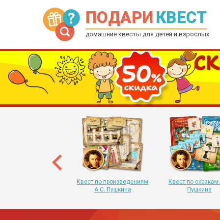
ПОДАРИ
КВЕСТ
домашние квесты для детей и взрослых
рытка-квест на Новый
 для детей от 6 до 12
лет
Квест по произведениям
Квест по сказкам 
А.С. Пушкина
Пушкина