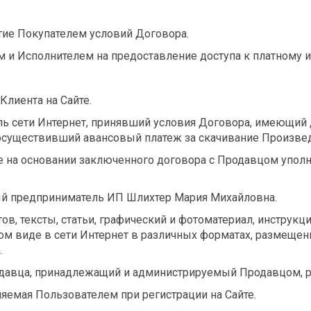
ятие Покупателем условий Договора.
 и Исполнителем на предоставление доступа к платному и/
Клиента на Сайте.
ель сети Интернет, принявший условия Договора, имеющий 
 осуществивший авансовый платеж за скачивание Произвед
рое на основании заключенного договора с Продавцом упо
ный предприниматель ИП Шлихтер Мария Михайловна.
тов, тексты, статьи, графический и фотоматериал, инструк
ом виде в сети Интернет в различных форматах, размещен
.
родавца, принадлежащий и администрируемый Продавцом, 
няемая Пользователем при регистрации на Сайте.