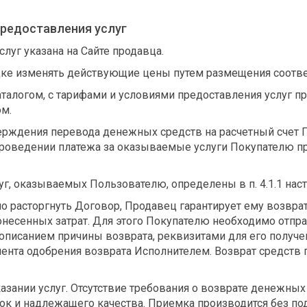
предоставления услуг
луг указана на Сайте продавца.
ядке изменять действующие цены путем размещения соотв
Каталогом, с тарифами и условиями предоставления услуг
ом.
ерждения перевода денежных средств на расчетный счет 
оведении платежа за оказываемые услуги Покупателю пр
уг, оказываемых Пользователю, определены в п. 4.1.1 нас
чно расторгнуть Договор, Продавец гарантирует ему возвр
онесенных затрат. Для этого Покупателю необходимо отпра
 описанием причины возврата, реквизитами для его получе
мента одобрения возврата Исполнителем. Возврат средств 
казании услуг. Отсутствие требования о возврате денежных 
рок и надлежащего качества. Приемка производится без по