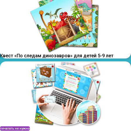
Квест «По следам динозавров» для детей 5-9 лет
печатать не нужно