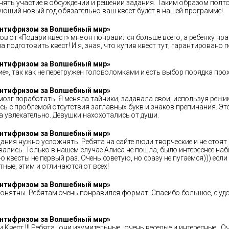
нять участие в обсуждении и решении задания. Таким образом полто
ующий новый год обязательно ваш квест будет в нашей программе!
 Антифризом за Волшебный мир»
ов от «Подари квест» мне он понравился больше всего, а ребенку нр
 подготовить квест! И я, зная, что купив квест тут, гарантировано п
 Антифризом за Волшебный мир»
е», так как не перегружен головоломками и есть выбор порядка про
 Антифризом за Волшебный мир»
мозг поработать. Я меняла тайники, задавала свои, используя реж
ь с проблемой отсутствия заглавных букв и знаков препинания. Эт
а увлекательно. Девушки нахохотались от души.
 Антифризом за Волшебный мир»
ания нужно усложнять. Ребята на сайте люди творческие и не стоят н
вались. Только в нашем случае Алиса не пошла, было интереснее н
 квесты не первый раз. Очень советую, но сразу не пугаемся))) если 
ные, этим и отличаются от всех!
 Антифризом за Волшебный мир»
 понятны. Ребятам очень понравился формат. Спасибо большое, с удо
 Антифризом за Волшебный мир»
Квест !!! Ребята , они изумительные , очень веселые и интересные .