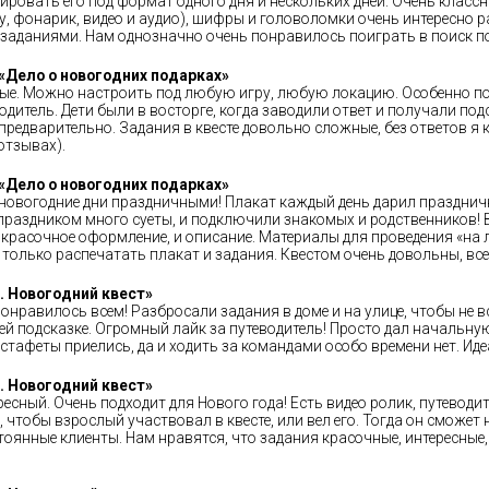
ровать его под формат одного дня и нескольких дней. Очень классн
 фонарик, видео и аудио), шифры и головоломки очень интересно ра
 заданиями. Нам однозначно очень понравилось поиграть в поиск п
«Дело о новогодних подарках»
ые. Можно настроить под любую игру, любую локацию. Особенно пон
дитель. Дети были в восторге, когда заводили ответ и получали подс
редварительно. Задания в квесте довольно сложные, без ответов я к
отзывах).
«Дело о новогодних подарках»
дновогодние дни праздничными! Плакат каждый день дарил праздничн
раздником много суеты, и подключили знакомых и родственников! В
красочное оформление, и описание. Материалы для проведения «на л
 только распечатать плакат и задания. Квестом очень довольны, все
. Новогодний квест»
Понравилось всем! Разбросали задания в доме и на улице, чтобы не
й подсказке. Огромный лайк за путеводитель! Просто дал начальну
 эстафеты приелись, да и ходить за командами особо времени нет. Ид
. Новогодний квест»
есный. Очень подходит для Нового года! Есть видео ролик, путеводи
 чтобы взрослый участвовал в квесте, или вел его. Тогда он сможет
стоянные клиенты. Нам нравятся, что задания красочные, интересные