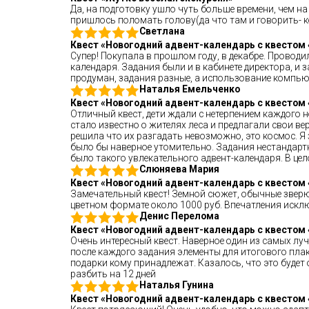
Да, на подготовку ушло чуть больше времени, чем н
пришлось поломать голову(да что там и говорить- к
Светлана
Квест «Новогодний адвент-календарь с квестом 
Супер! Покупала в прошлом году, в декабре. Проводи
календаря. Задания были и в кабинете директора, и за
продуман, задания разные, а использование компью
Наталья Емельченко
Квест «Новогодний адвент-календарь с квестом 
Отличный квест, дети ждали с нетерпением каждого 
стало известно о жителях леса и предлагали свои в
решила что их разгадать невозможно, это космос. Я
было бы наверное утомительно. Задания нестандартны
было такого увлекательного адвент-календаря. В цел
Слюняева Мария
Квест «Новогодний адвент-календарь с квестом 
Замечательный квест! Земной сюжет, обычные зверюш
цветном формате около 1000 руб. Впечатления искл
Денис Перелома
Квест «Новогодний адвент-календарь с квестом 
Очень интересный квест. Наверное один из самых лу
после каждого задания элементы для итогового плака
подарки кому принадлежат. Казалось, что это будет 
разбить на 12 дней
Наталья Гунина
Квест «Новогодний адвент-календарь с квестом 