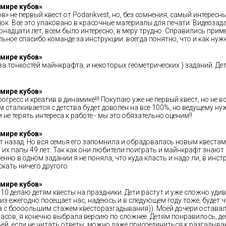
мире кубов»
 не первый квест от Podarikvest, но, без сомнения, самый интересн
к. Всё это упаковано в красочные материалы для печати. Видеозада
надцати лет, всем было интересно, в меру трудно. Справились приме
ное спасибо команде за инструкции: всегда понятно, что и как нужн
мире кубов»
за тонкостей майнкрафта, и некоторых геометрических ) заданий. Д
мире кубов»
гресс и креатив в динамике!!! Покупаю уже не первый квест, но не в
м сталкивается с детства будет доволен на все 100%, но ведущему н
не терять интереса к работе - мы это обязательно оценим!!
мире кубов»
т назад. Но вся семья его запомнила и обрадовалась новым квестам
и их папы 49 лет. Так как они любители поиграть и майнкрафт знают
нно в одном задании я не поняла, что куда класть и надо ли, в инст
скать ничего другого.
мире кубов»
0 делаю детям квесты на праздники. Дети растут и уже сложно удиви
з ежегодно посещает нас, надеюсь и в следующем году тоже, будет ч
 с боооольшим стажем квесторазгадывания)). Моей дочери оставало
часов, я конечно выбрала версию по сложнее. Детям понравилось, 
ьёй, если не читать ответы, можно даже присоединиться к разгады