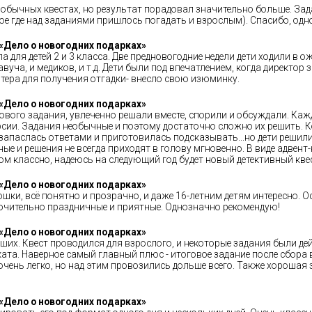
а обычных квестах, но результат порадовал значительно больше. За
ое где над заданиями пришлось погадать и взрослым). Спасибо, од
«Дело о новогодних подарках»
ла для детей 2 и 3 класса. Две предновогодние недели дети ходили в
вуча, и медиков, и т.д. Дети были под впечатлением, когда директор 
тера для получения отгадки- внесло свою изюминку.
«Дело о новогодних подарках»
нового задания, увлеченно решали вместе, спорили и обсуждали. Ка
ерсии. Задания необычные и поэтому достаточно сложно их решить. К
 запаслась ответами и приготовилась подсказывать...но дети решил
е и решения не всегда приходят в голову мгновенно. В виде адвент-
ом классно, надеюсь на следующий год будет новый детективный кве
«Дело о новогодних подарках»
ки, всё понятно и прозрачно, и даже 16-летним детям интересно. О
ючительно праздничные и приятные. Однозначно рекомендую!
«Дело о новогодних подарках»
чших. Квест проводился для взрослого, и некоторые задания были д
та. Наверное самый главный плюс - итоговое задание после сбора вс
очень легко, но над этим провозились дольше всего. Также хорошая з
«Дело о новогодних подарках»