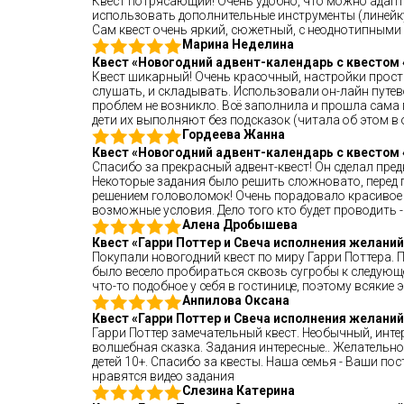
Квест потрясающий! Очень удобно, что можно адапти
использовать дополнительные инструменты (линейку,
Сам квест очень яркий, сюжетный, с неоднотипными
Марина Неделина
Квест «Новогодний адвент-календарь с квестом 
Квест шикарный! Очень красочный, настройки прост
слушать, и складывать. Использовали он-лайн путево
проблем не возникло. Всё заполнила и прошла сама п
дети их выполняют без подсказок (читала об этом в 
Гордеева Жанна
Квест «Новогодний адвент-календарь с квестом 
Спасибо за прекрасный адвент-квест! Он сделал пре
Некоторые задания было решить сложновато, перед п
решением головоломок! Очень порадовало красивое 
возможные условия. Дело того кто будет проводить -
Алена Дробышева
Квест «Гарри Поттер и Свеча исполнения желаний
Покупали новогодний квест по миру Гарри Поттера. 
было весело пробираться сквозь сугробы к следующе
что-то подобное у себя в гостинице, поэтому всякие
Анпилова Оксана
Квест «Гарри Поттер и Свеча исполнения желаний
Гарри Поттер замечательный квест. Необычный, интер
волшебная сказка. Задания интересные.. Желательно,
детей 10+. Спасибо за квесты. Наша семья - Ваши по
нравятся видео задания
Слезина Катерина