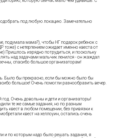
аудиторию, которую сейчас мало чем удивишь. С
о подобрать под любую локацию. Замечательно
е, подумала мама?), чтобы НГ подарок ребенок с
ДР тоже) с нетерпением ожидает именно квеста от
не) Пришлось изрядно потрудиться, и поскольку
шлять над задачами мальчик ленился - он жаждал
пречны, спасибо большое организаторам!
ь. Было бы прекрасно, если бы можно было бы
асибо большое! Очень помогли разнообразить вечер.
 год. Очень довольны и дети и организаторы!
одили те же самые задания, но по разным
ить квест в любом помещении, без привязки к
иобретали квест на хеллоуин, остались очень
или и по которым надо было решать задания, я