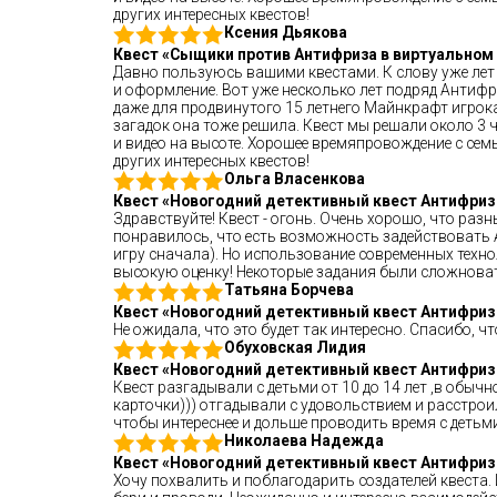
других интересных квестов!
Ксения Дьякова
Квест «Сыщики против Антифриза в виртуальном 
Давно пользуюсь вашими квестами. К слову уже лет 1
и оформление. Вот уже несколько лет подряд Антифри
даже для продвинутого 15 летнего Майнкрафт игрока
загадок она тоже решила. Квест мы решали около 3 
и видео на высоте. Хорошее времяпровождение с сем
других интересных квестов!
Ольга Власенкова
Квест «Новогодний детективный квест Антифриз
Здравствуйте! Квест - огонь. Очень хорошо, что разн
понравилось, что есть возможность задействовать А
игру сначала). Но использование современных технол
высокую оценку! Некоторые задания были сложноват
Татьяна Борчева
Квест «Новогодний детективный квест Антифриз
Не ожидала, что это будет так интересно. Спасибо, 
Обуховская Лидия
Квест «Новогодний детективный квест Антифриз
Квест разгадывали с детьми от 10 до 14 лет ,в обыч
карточки))) отгадывали с удовольствием и расстроил
чтобы интереснее и дольше проводить время с детьми
Николаева Надежда
Квест «Новогодний детективный квест Антифриз
Хочу похвалить и поблагодарить создателей квеста. 