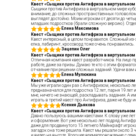
Квест «Сыщики против Антифриза в виртуальном 
Сыщики против Антифриза в виртуальном мире кубов»
внимание, до сложных пространственных головоломо
выглядят достойно. Моим игрокам от десяти до четыр
младших подростков (брали сложную версию). Отдель
Елена Максимова
Квест «Сыщики против Антифриза в виртуальном 
Квест интересный, в целом понравился. Сложный из-
елка, лабиринт, кроссворд тоже очень понравились.
Зацепин Олег
Квест «Сыщики против Антифриза в виртуальном 
Отличная компания квест разработчиков. На лицо про
работе, даже за призы. Думаю те кто с этим формато
отчаяние при решении сложных заданий. Удачи вам и 
Елена Мулюкина
Квест «Сыщики против Антифриза в виртуальном 
Мы уже играли один раз с Антифризом, несколько ле
предназначался для подростка 12 лет, парня 19 лет 
мне, ничего не знающей, раскладывать задания. А име
играть в третий квест про Антифриза, даже не буду и
Ксения Дьякова
Квест «Сыщики против Антифриза в виртуальном 
Давно пользуюсь вашими квестами. К слову уже лет 1
и оформление. Вот уже несколько лет подряд Антифри
даже для продвинутого 15 летнего Майнкрафт игрока
загадок она тоже решила. Квест мы решали около 3 
и видео на высоте. Хорошее времяпровождение с сем