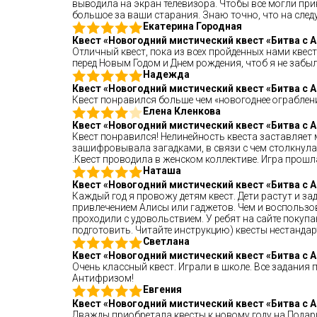
выводила на экран телевизора. Чтобы все могли при
большое за ваши старания. Знаю точно, что на след
Екатерина Городная
Квест «Новогодний мистический квест «Битва с
Отличный квест, пока из всех пройденных нами квест
перед Новым Годом и Днем рождения, чтоб я не забыла
Надежда
Квест «Новогодний мистический квест «Битва с
Квест понравился больше чем «новогоднее ограблени
Елена Кленкова
Квест «Новогодний мистический квест «Битва с
Квест понравился! Нелинейность квеста заставляет 
зашифровывала загадками, в связи с чем столкнулас
.Квест проводила в женском коллективе. Игра прошл
Наташа
Квест «Новогодний мистический квест «Битва с
Каждый год я провожу детям квест. Дети растут и зад
привлечением Алисы или гаджетов. Чем и воспользо
проходили с удовольствием. У ребят на сайте покупаю
подготовить. Читайте инструкцию) квесты нестандарт
Светлана
Квест «Новогодний мистический квест «Битва с
Очень классный квест. Играли в школе. Все задания
Антифризом!
Евгения
Квест «Новогодний мистический квест «Битва с
Дважды приобретала квесты к новому году на Подари 