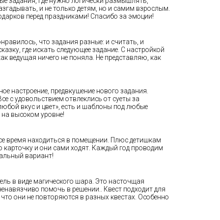
ые задания, где нужно логически размышлять,
згадывать, и не только детям, но и самим взрослым.
одарков перед праздниками! Спасибо за эмоции!
равилось, что задания разные: и считать, и
казку, где искать следующее задание. С настройкой
ак ведущая ничего не поняла. Не представляю, как
ое настроение, предвкушение нового задания.
се с удовольствием отвлеклись от суеты за
юбой вкус и цвет», есть и шаблоны под любые
 на высоком уровне!
 все время находиться в помещении. Плюс детишкам
ю карточку и они сами ходят. Каждый год проводим
еальный вариант!
тель в виде магического шара. Это насточщая
 ненавязчиво помочь в решении.. Квест подходит для
, что они не повторяются в разных квестах. Особенно