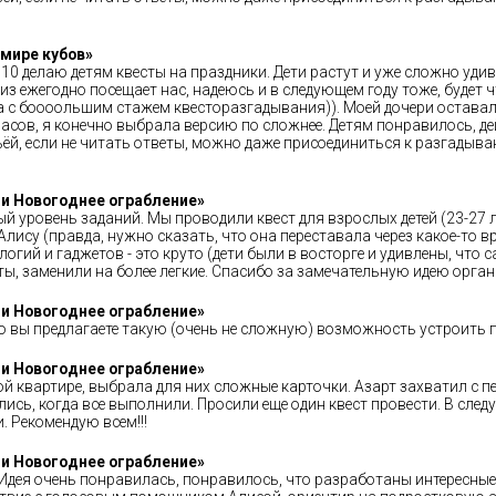
мире кубов»
0 делаю детям квесты на праздники. Дети растут и уже сложно удиви
з ежегодно посещает нас, надеюсь и в следующем году тоже, будет ч
 с боооольшим стажем квесторазгадывания)). Моей дочери оставало
часов, я конечно выбрала версию по сложнее. Детям понравилось, 
ьёй, если не читать ответы, можно даже присоединиться к разгады
 и Новогоднее ограбление»
ый уровень заданий. Мы проводили квест для взрослых детей (23-27 л
лису (правда, нужно сказать, что она переставала через какое-то
огий и гаджетов - это круто (дети были в восторге и удивлены, что 
ы, заменили на более легкие. Спасибо за замечательную идею орган
 и Новогоднее ограбление»
что вы предлагаете такую (очень не сложную) возможность устроить 
 и Новогоднее ограбление»
ной квартире, выбрала для них сложные карточки. Азарт захватил с п
ись, когда все выполнили. Просили еще один квест провести. В след
. Рекомендую всем!!!
 и Новогоднее ограбление»
Идея очень понравилась, понравилось, что разработаны интересные з