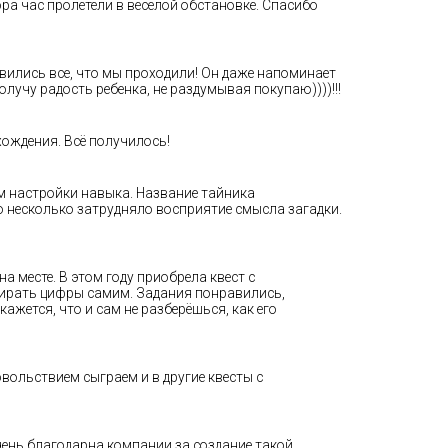
ра час пролетели в веселой обстановке. Спасибо
авились все, что мы проходили! Он даже напоминает
олучу радость ребенка, не раздумывая покупаю))))!!!
хождения. Всё получилось!
им настройки навыка. Название тайника
о несколько затрудняло восприятие смысла загадки.
а месте. В этом году приобрела квест с
абирать цифры самим. Задания понравились,
кажется, что и сам не разберёшься, как его
вольствием сыграем и в другие квесты с
 Очень благодарна компании за создание такой