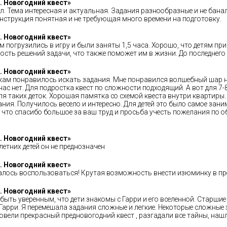
. Новогодний квест»
. Тема интересная и актуальная. Задания разнообразные и не баналь
струкция понятная и не требующая много времени на подготовку.
. Новогодний квест»
м погрузились в игру и были заняты 1,5 часа. Хорошо, что детям пр
ность решений задачи, что также поможет им в жизни. До последнего
. Новогодний квест»
чкам понравилось искать задания. Мне понравился волшебный шар на 
нас нет. Для подростка квест по сложности подходящий. А вот для 7-8
 таких деток. Хорошая памятка со схемой квеста внутри квартиры.
ания. Получилось весело и интересно. Для детей это было самое зан
ак что спасибо большое за ваш труд и просьба учесть пожелания по 
. Новогодний квест»
етних детей он не преднозначен
. Новогодний квест»
далось воспользоваться! Крутая возможность внести изюминку в про
. Новогодний квест»
 быть уверенным, что дети знакомы с Гарри и его вселенной. Старшие
арри. Я перемешала задания сложные и легкие. Некоторые сложные 
овели прекрасный предновогодний квест , разгадали все тайны, нашл