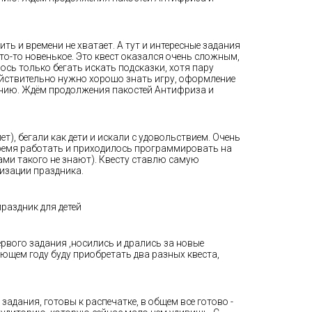
ть и времени не хватает. А тут и интересные задания
то-то новенькое. Это квест оказался очень сложным,
сь только бегать искать подсказки, хотя пару
действительно нужно хорошо знать игру, оформление
ванию. Ждём продолжения пакостей Антифриза и
ет), бегали как дети и искали с удовольствием. Очень
 время работать и приходилось программировать на
сами такого не знают). Квесту ставлю самую
изации праздника.
праздник для детей
ервого задания ,носились и дрались за новые
ующем году буду приобретать два разных квеста,
адания, готовы к распечатке, в общем все готово -