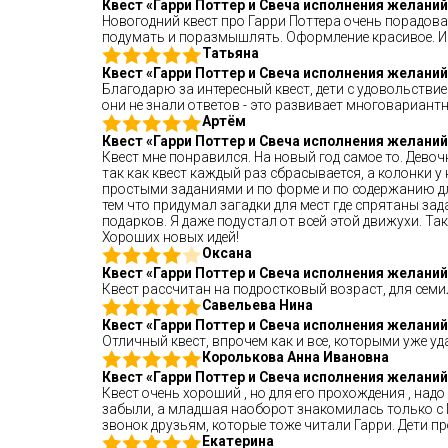
Квест «Гарри Поттер и Свеча исполнения желаний
Новогодний квест про Гарри Поттера очень порадовал
подумать и поразмышлять. Оформление красивое. Ин
Татьяна
Квест «Гарри Поттер и Свеча исполнения желаний
Благодарю за интересный квест, дети с удовольствие
они не знали ответов - это развивает многовариант
Артём
Квест «Гарри Поттер и Свеча исполнения желаний
Квест мне понравился. На новый год самое то. Дево
так как квест каждый раз сбрасывается, а колонки у 
простыми заданиями и по форме и по содержанию для
тем что придумал загадки для мест где спрятаны зад
подарков. Я даже подустал от всей этой движухи. Т
Хороших новых идей!
Оксана
Квест «Гарри Поттер и Свеча исполнения желаний
Квест рассчитан на подростковый возраст, для семил
Савельева Нина
Квест «Гарри Поттер и Свеча исполнения желаний
Отличный квест, впрочем как и все, которыми уже у
Королькова Анна Ивановна
Квест «Гарри Поттер и Свеча исполнения желаний
Квест очень хороший , но для его прохождения , надо
забыли, а младшая наоборот знакомилась только с Г
звонок друзьям, которые тоже читали Гарри. Дети пр
Екатерина