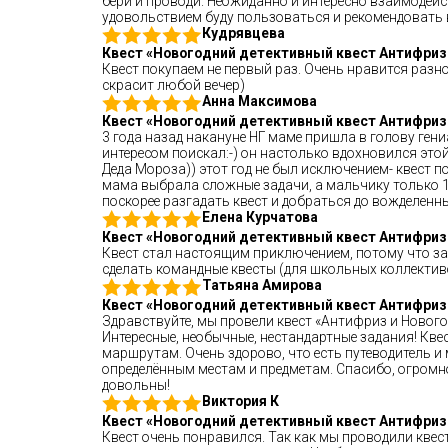
бери и проводи. Неожиданно и интересно взаимодей
удовольствием буду пользоваться и рекомендовать 
Кудрявцева
Квест «Новогодний детективный квест Антифриз
Квест покупаем не первый раз. Очень нравится раз
скрасит любой вечер)
Анна Максимова
Квест «Новогодний детективный квест Антифриз
3 года назад накануне НГ маме пришла в голову ген
интересом поискал:-) он настолько вдохновился этой 
Деда Мороза)) этот год не был исключением- квест 
мама выбрала сложные задачи, а мальчику только 1
поскорее разгадать квест и добраться до вожделенн
Елена Курчатова
Квест «Новогодний детективный квест Антифриз
Квест стал настоящим приключением, потому что за
сделать командные квесты (для школьных коллектив
Татьяна Амирова
Квест «Новогодний детективный квест Антифриз
Здравствуйте, мы провели квест «Антифриз и Новогод
Интересные, необычные, нестандартные задания! Кве
маршрутам. Очень здорово, что есть путеводитель и
определённым местам и предметам. Спасибо, огромно
довольны!
Виктория К
Квест «Новогодний детективный квест Антифриз
Квест очень понравился. Так как мы проводили квест