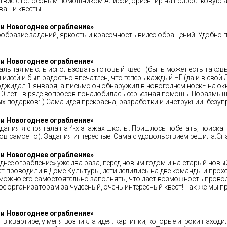
ствие с голосовым помощником Алисой, ориентир на подростковую 
ваши квесты!
 и Новогоднее ограбление»
нообразие заданий, яркость и красочность видео обращений. Удобн
 и Новогоднее ограбление»
иальная мысль использовать готовый квест (быть может есть таковы
идеей и был радостно впечатлен, что теперь каждый НГ (да и в свой 
поджидал 1 января, а письмо он обнаружил в новогоднем носкЕ на ок
0 лет - в ряде вопросов понадобилась серьезная помощь. Поразмы
ых подарков:-) Сама идея прекрасна, разработки и инструкции -безу
 и Новогоднее ограбление»
дания я спрятала на 4-х этажах школы. Пришлось побегать, поискат
ов самое то). Задания интересные. Сама с удовольствием решила.Сп
 и Новогоднее ограбление»
нее ограбление» уже два раза, перед новым годом и на старый новый
ст проводили в Доме Культуры, дети делились на две команды и прох
 можно его самостоятельно заполнять, что даёт возможность провод
е организаторам за чудесный, очень интересный квест! Так же мы пр
 и Новогоднее ограбление»
 в квартире, у меня возникла идея: картинки, которые игроки наход