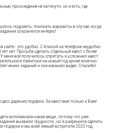
ные, прохождение не затянуто, но и есть, где
ишлось подумать, поискать варианты в случае, когда
 задания сохранялся интерес!
сайте - это удобно. С Алисой на телефоне неудобно
 лет нет. Просьба сделать отдельный квест с более
 У меня всё получилось спрятать я усложнил квест
имательное и памятное на новый год кроме конечно
облегчению заданий и скачиванию видео. Спасибо!
цесс дарения подарка. За квестами только к Вам!
 дети вспоминали какие вещи , потому что уже
задания вызвали трудности , но я разрешила сделать
и подарки и мы всей семьей встретили 2025 год.