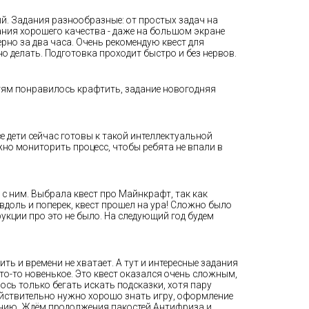
ый. Задания разнообразные: от простых задач на
ния хорошего качества - даже на большом экране
рно за два часа. Очень рекомендую квест для
о делать. Подготовка проходит быстро и без нервов.
етям понравилось крафтить, задание новогодняя
се дети сейчас готовы к такой интеллектуальной
ужно мониторить процесс, чтобы ребята не впали в
 с ним. Выбрала квест про Майнкрафт, так как
 вдоль и поперек, квест прошел на ура! Сложно было
рукции про это не было. На следующий год будем
ть и времени не хватает. А тут и интересные задания
то-то новенькое. Это квест оказался очень сложным,
сь только бегать искать подсказки, хотя пару
действительно нужно хорошо знать игру, оформление
ванию. Ждём продолжения пакостей Антифриза и