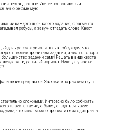
дания нестандартные, 7летке понравилось и
нозначно рекомендую!
 ожидании каждого дня- нового задания, фрагмента
загадывал ребусы, а завуч- отгадать слова. Квест
ждый день рассматривали плакат обсуждая, что
огда я впервые прочитала задания, я честно говоря
и большинство заданий сами! Решать в виде квеста
календаря - идеальный вариант. Никогда у нас не
ст!
формление прекрасное. Заложите на распечатку в
ействительно сложными. Интересно было собирать
его плаката, где надо было догадаться, какие
адумка, что квест можно провести не за один раз, а