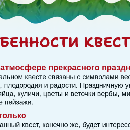
БЕННОСТИ КВЕС
 атмосфере прекрасного празд
альном квесте связаны с символами вес
, плодородия и радости. Праздничную 
йца, куличи, цветы и веточки вербы, м
е пейзажи.
 только
анный квест, конечно же, будет интере