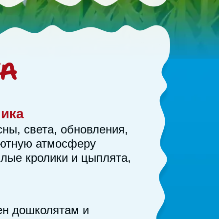
ТА
ника
ны, света, обновления,
уютную атмосферу
илые кролики и цыплята,
сен дошколятам и