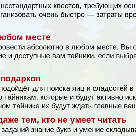
 нестандартных квестов, требующих осн
рганизовать очень быстро — затраты вр
любом месте
ровести абсолютно в любом месте. Вы 
е и доступные вам тайники, если выбр
 подарков
 подойдёт для поиска яиц и сладостей в
о тайникам, которые и будут активно ис
ном тайнике их будут ждать главные ва
аже тем, кто не умеет читать
заданий знание букв и умение складыва