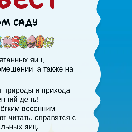
ОМ САДУ
рятанных яиц,
омещении, а также на
 природы и прихода
енний день!
лёгким весенним
т читать, справятся с
альных яиц.