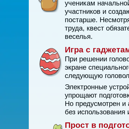
ученикам начальной
участников и созда
постарше. Несмотря
труда, квест обяза
веселья.
Игра с гаджета
При решении голово
экране специального
следующую головол
Электронные устрой
упрощают подготовк
Но предусмотрен и
без использования 
Прост в подгот