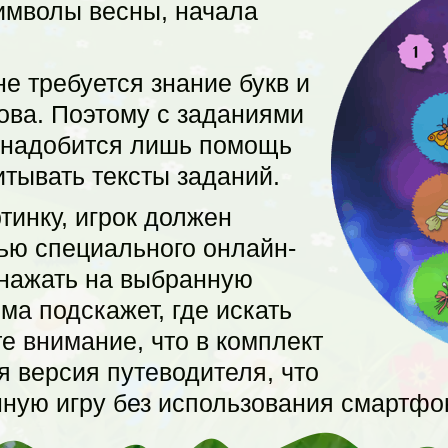
имволы весны, начала
е требуется знание букв и
ова. Поэтому с заданиями
онадобится лишь помощь
итывать тексты заданий.
тинку, игрок должен
ью специального онлайн-
 нажать на выбранную
ма подскажет, где искать
е внимание, что в комплект
я версия путеводителя, что
нную игру без использования смартфо