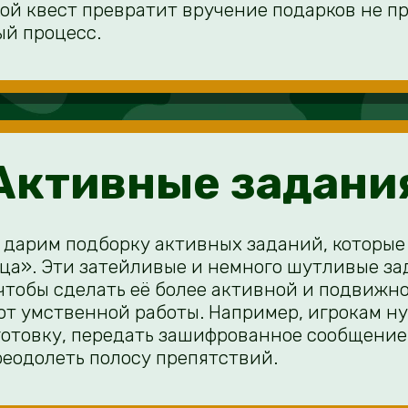
кой квест превратит вручение подарков не п
ый процесс.
Активные задани
ы дарим подборку активных заданий, которые
йца». Эти затейливые и немного шутливые з
 чтобы сделать её более активной и подвижно
от умственной работы. Например, игрокам н
готовку, передать зашифрованное сообщение
реодолеть полосу препятствий.