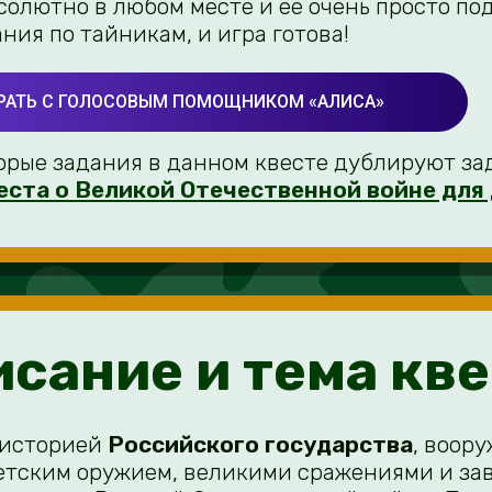
солютно в любом месте и её очень просто по
ния по тайникам, и игра готова!
ГРАТЬ С ГОЛОСОВЫМ ПОМОЩНИКОМ «АЛИСА»
рые задания в данном квесте дублируют за
еста о Великой Отечественной войне для
сание и тема кв
 историей
Российского государства
, воор
етским оружием, великими сражениями и зав