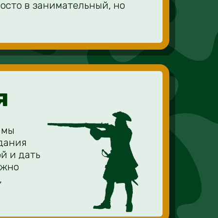
росто в занимательный, но
я
 мы
адания
й и дать
ужно
,