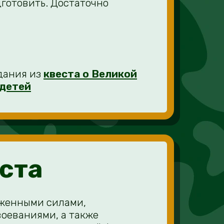
дготовить. Достаточно
дания из
квеста о Великой
 детей
еста
уженными силами,
оеваниями, а также