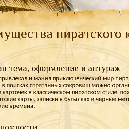
ущества пиратского 
ая тема, оформление и антураж
 привлекал и манил приключенческий мир пира
 в поисках спрятанных сокровищ можно орган
карточек в классическом пиратском стиле, по
атские карты, записки в бутылках и чёрные мет
кие времена.
сложности