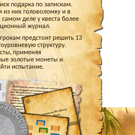
иск подарка по запискам.
 из них головоломку и в
а самом деле у квеста более
гационный журнал.
игрокам предстоит решить 13
оуровневую структуру.
ксты, применяя
ные золотые монеты и
ойти испытание.