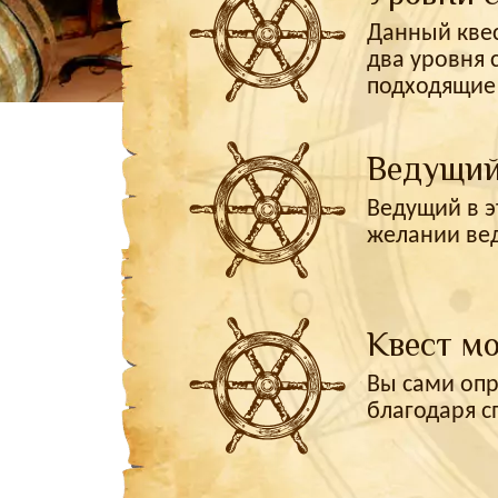
Данный квес
два уровня 
подходящие 
Ведущий
Ведущий в э
желании вед
Квест мо
Вы сами опр
благодаря с