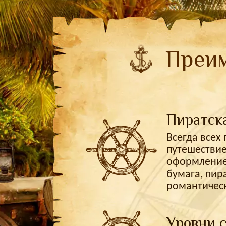
Преим
Пиратск
Всегда всех
путешествие
оформление 
бумага, пир
романтичес
Уровни 