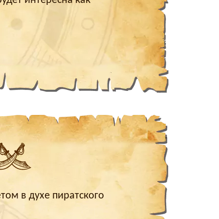
удет интересна как
том в духе пиратского