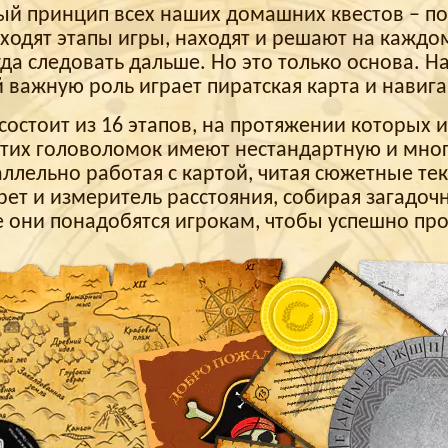
ый принцип всех наших домашних квестов – по
ходят этапы игры, находят и решают на каждом
уда следовать дальше. Но это только основа. Н
й важную роль играет пиратская карта и нави
состоит из 16 этапов, на протяжении которых 
тих головоломок имеют нестандартную и мног
аллельно работая с картой, читая сюжетные те
ет и измеритель расстояния, собирая загадоч
е они понадобятся игрокам, чтобы успешно пр