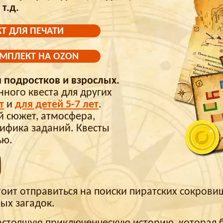
т.д.
Т ДЛЯ ПЕЧАТИ
ОМПЛЕКТ НА OZON
я подростков и взрослых.
ного квеста для других
т
и
для детей 5-7 лет
.
й сюжет, атмосфера,
ифика заданий. Квесты
ью.
оит отправиться на поиски пиратских сокровищ
ых загадок.