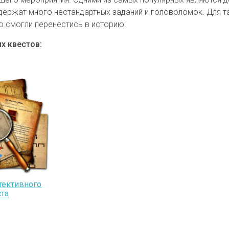
держат много нестандартных заданий и головоломок. Для 
ю смогли перенестись в историю.
х квестов:
тективного
та