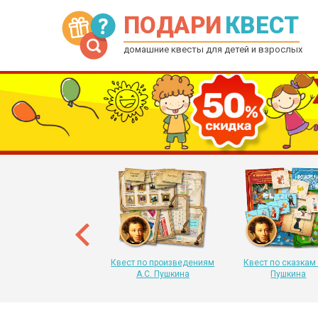
ПОДАРИ
КВЕСТ
домашние квесты для детей и взрослых
рытка-квест на Новый
 для детей от 6 до 12
лет
Квест по произведениям
Квест по сказкам 
А.С. Пушкина
Пушкина