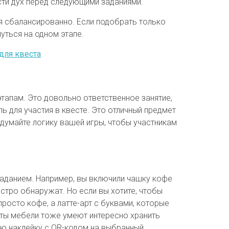
сти дух перед следующими заданиями.
я сбалансированно. Если подобрать только
уться на одном этапе.
для квеста
тапам. Это довольно ответственное занятие,
 для участия в квесте. Это отличный предмет
одумайте логику вашей игры, чтобы участникам
 заданием. Например, вы включили чашку кофе
ыстро обнаружат. Но если вы хотите, чтобы
просто кофе, а латте-арт с буквами, которые
ты мебели тоже умеют интересно хранить
ную наклейку с QR-кодом на выбранный