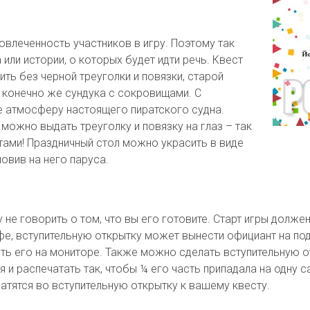
влеченность участников в игру. Поэтому так
ли истории, о которых будет идти речь. Квест
ить без черной треуголки и повязки, старой
и конечно же сундука с сокровищами. С
 атмосферу настоящего пиратского судна.
можно выдать треуголку и повязку на глаз – так
тами! Праздничный стол можно украсить в виде
овив на него паруса.
 не говорить о том, что вы его готовите. Старт игры долж
фе, вступительную открытку может вынести официант на по
ить его на мониторе. Также можно сделать вступительную о
и распечатать так, чтобы ¼ его часть припадала на одну са
тятся во вступительную открытку к вашему квесту.