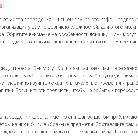
е
 от места проведения. В нашем случае это кафе. Предварит
организации у вас не возникло сложностей. Для этого мо
. Обратите внимание на особенности локации – они могут 
ин предмет, который можно задействовать в игре – лестниц
в для квеста. Они могут быть самыми разными – все зависи
 которые можно и нужно использовать. А другое, к примеру
у так важно изучить локацию вначале планирования игры. 
апитки. Запишите эти предметы, чтобы не забыть и переходи
в проведении квеста. Именно они шаг за шагом приближают
етом на них и были выбранные предметы. Составляйте сам
 каждом этапе сталкивались с новым испытанием. Также не 