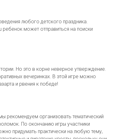
оведения любого детского праздника.
ваш ребенок может отправиться на поиски
итории. Но это в корне неверное утверждение.
оративных вечеринках. В этой игре можно
зарта и рвения к победе!
, мы рекомендуем организовать тематический
воломок. По окончанию игры участники
можно придумать практически на любую тему,
тективные и пиратские квесты, поскольку они