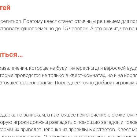
тей
елиться. Поэтому квест станет отличным решением для пр
аствовать одновременно до 15 человек. А это значит, что 
иться…
 развлечения, которые не будут интересны для взрослой ауд
орые проводятся не только в квест-комнатах, но и на корп
стоящее соревнование. Последнее точно добавит игрокам а
 подарка по запискам, а настоящее приключение с сюжетом
которую игроки должны разгадать с помощью загадок и голо
которым их приведет цепочка из правильных ответов. Квест 
шего мероприятия. Одними из самых популярных являются де