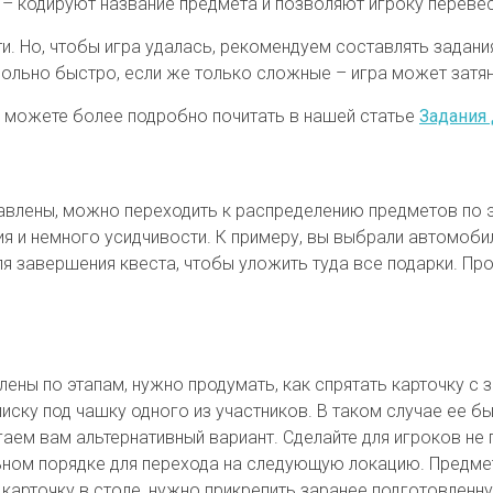
 – кодируют название предмета и позволяют игроку переве
и. Но, чтобы игра удалась, рекомендуем составлять задани
вольно быстро, если же только сложные – игра может затян
вы можете более подробно почитать в нашей статье
Задания 
авлены, можно переходить к распределению предметов по э
 и немного усидчивости. К примеру, вы выбрали автомобиль
я завершения квеста, чтобы уложить туда все подарки. Пр
лены по этапам, нужно продумать, как спрятать карточку с
иску под чашку одного из участников. В таком случае ее б
гаем вам альтернативный вариант. Сделайте для игроков не 
ьном порядке для перехода на следующую локацию. Предме
 карточку в столе, нужно прикрепить заранее подготовлен