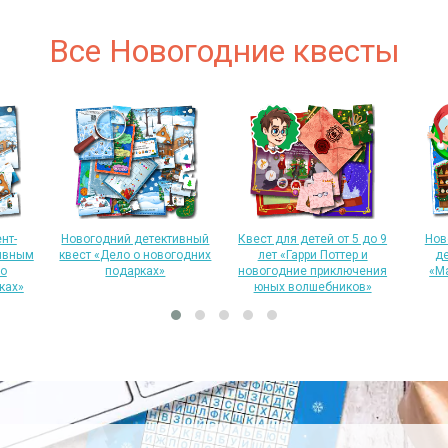
Все Новогодние квесты
нт-
Новогодний детективный
Квест для детей от 5 до 9
Нов
тивным
квест «Дело о новогодних
лет «Гарри Поттер и
де
 о
подарках»
новогодние приключения
«М
ках»
юных волшебников»