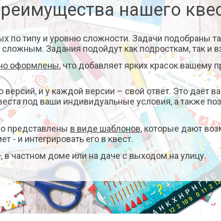
реимущества нашего кве
ых по типу и уровню сложности. Задачи подобраны та
 сложным. Задания подойдут как подросткам, так и 
нно оформлены
, что добавляет ярких красок вашему п
о версий, и у каждой версии – свой ответ. Это даёт 
квеста под ваши индивидуальные условия, а также п
но представлены
в виде шаблонов
, которые дают во
т - и интегрировать его в квест.
, в частном доме или на даче с выходом на улицу.