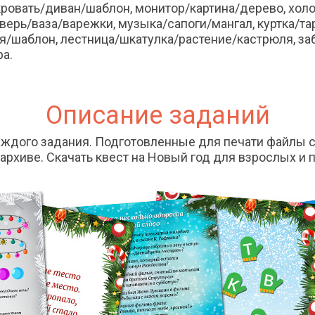
ровать/диван/шаблон, монитор/картина/дерево, хол
ерь/ваза/варежки, музыка/сапоги/мангал, куртка/та
ня/шаблон, лестница/шкатулка/растение/кастрюля, з
ра.
Описание заданий
ждого задания. Подготовленные для печати файлы с
архиве. Скачать квест на Новый год для взрослых и 