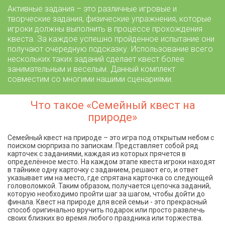
Активные задания – это различные игровые и
творческие задания, физические упражнения, которые
игроки должны выполнить в процессе прохождения
квеста. За каждое успешно пройденное испытание они
получают очередную подсказку. Использование всего
нескольких таких заданий сделает квест более
занимательным и веселым. Данный комплект
совместим со многими нашими сценариями.
Что такое «Семейный квест на
природе»
Семейный квест на природе – это игра под открытым небом с
поиском сюрприза по запискам. Представляет собой ряд
карточек с заданиями, каждая из которых прячется в
определённое место. На каждом этапе квеста игроки находят
в тайнике одну карточку с заданием, решают его, и ответ
указывает им на место, где спрятана карточка со следующей
головоломкой. Таким образом, получается цепочка заданий,
которую необходимо пройти шаг за шагом, чтобы дойти до
финала. Квест на природе для всей семьи - это прекрасный
способ оригинально вручить подарок или просто развлечь
своих близких во время любого праздника или торжества.