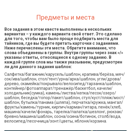
Предметы и места
Все задания в этом квесте выполнены в нескольких
вариантах – у каждого варианта свой ответ. Это сделано
для того, чтобы вам было проще подбирать места для
тайников, где вы будете прятать карточки с заданиями.
Ниже перечислены эти места. Обратите внимание, что
слова объединены в группы. Внутри группы через знак «/»
указаны ответы, относящиеся к одному заданию. В
каждой группе слов мы также указываем, предусмотрен
ли для данного задания шаблон:
Салфетка/багажник/карусель/шаблон, крапива/берёза, мяч/
сок/ива/шаблон, стол/тент/урна/арка/шаблон, угли/дрова/
дерево, скамейка/покрывало/велосипед/тарзанка/шаблон,
контейнер/фотоаппарат/тренажёр/баскетбол, качели/
холодильник(сумка), камень/листва/кепка/песок/озеро/
шаблон, беседка/топор/пакет/шаблон, стул/куст/пляж/мост/
шаблон, бутылка/панама (шляпа), перчатка/кружка, мангал/
фрукты/камень/турник, кирпич/карман/гитара, пенёк/хлеб,
машина/качели/фонарь, тарелка/палатка/шезлонг, рюкзак/
бревно/машина/шаблон, сосна/осина/ботинок, столб/вода,
велосипед/песочница/зонт/цветы, яблоня/корзина.