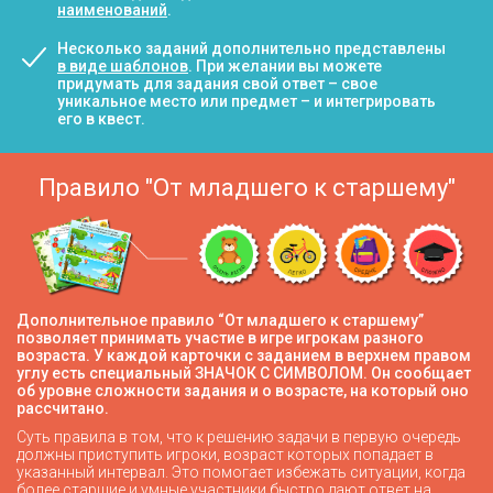
наименований
.
Несколько заданий дополнительно представлены
в виде шаблонов
. При желании вы можете
придумать для задания свой ответ – свое
уникальное место или предмет – и интегрировать
его в квест.
Правило "От младшего к старшему"
Дополнительное правило “От младшего к старшему”
позволяет принимать участие в игре игрокам разного
возраста. У каждой карточки с заданием в верхнем правом
углу есть специальный ЗНАЧОК С СИМВОЛОМ. Он сообщает
об уровне сложности задания и о возрасте, на который оно
рассчитано.
Суть правила в том, что к решению задачи в первую очередь
должны приступить игроки, возраст которых попадает в
указанный интервал. Это помогает избежать ситуации, когда
более старшие и умные участники быстро дают ответ на