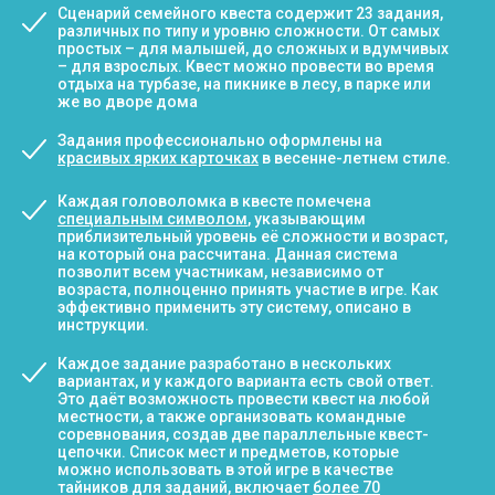
Сценарий семейного квеста содержит 23 задания,
различных по типу и уровню сложности. От самых
простых – для малышей, до сложных и вдумчивых
– для взрослых. Квест можно провести во время
отдыха на турбазе, на пикнике в лесу, в парке или
же во дворе дома
Задания профессионально оформлены на
красивых ярких карточках
в весенне-летнем стиле.
Каждая головоломка в квесте помечена
специальным символом
, указывающим
приблизительный уровень её сложности и возраст,
на который она рассчитана. Данная система
позволит всем участникам, независимо от
возраста, полноценно принять участие в игре. Как
эффективно применить эту систему, описано в
инструкции.
Каждое задание разработано в нескольких
вариантах, и у каждого варианта есть свой ответ.
Это даёт возможность провести квест на любой
местности, а также организовать командные
соревнования, создав две параллельные квест-
цепочки. Список мест и предметов, которые
можно использовать в этой игре в качестве
тайников для заданий, включает
более 70