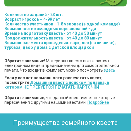
Количество заданий - 23 шт.
Возраст игроков – 4-99 лет
Количество участников - 1-8 человек (в одной команде)
Возможность командных соревнований - да
Время на подготовку квеста - от 40 до 50 минут
Продолжительность квеста - от 40 до 80 минут
Возможные места проведения: парк, лес (на пикнике),
турбаза, двор у дома с детской площадкой
Обратите внимание
! Материалы квеста высылаются в
электронном виде и предназначены для самостоятельной
печати. Что входит в комплект, можно посмотреть
здесь
Если у вас нет возможности распечатать квест,
посмотрите
Домашний квест с поиском подарка, в
котором НЕ ТРЕБУЕТСЯ ПЕЧАТАТЬ КАРТОЧКИ
Обратите внимание
, что данный квест имеет некоторые
пересечения с другими нашими квестами.
Подробнее
Преимущества семейного квеста