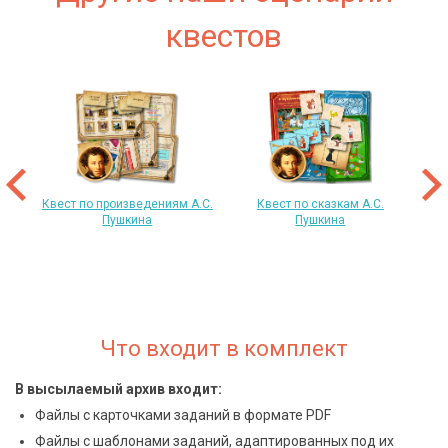
квестов
 год
т
«
Квест по произведениям А.С.
Квест по сказкам А.С.
Пушкина
Пушкина
Что входит в комплект
В высылаемый архив входит:
Файлы с карточками заданий в формате PDF
Файлы с шаблонами заданий, адаптированных под их