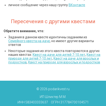
личное сообщение через нашу группу
ВКонтакте
Пересечения с другими квестами
Обратите внимание, что:
Задания в данном квесте идентичны заданиям из
Семейного квеста на даче
, но имеют другие варианты
ответов
Некоторые задания из этого квеста повторяются в других
наших квестах:
Квест на даче для детей 7-10 лет
,
Квест на
природе для детей 7-10 лет
,
Квест на даче для врослых и
подростков
,
Квест на природе для взрослых и подростков
© 2026 podarikvest.ru
ИП Шлихтер М.М.
ИНН 583403333637 ОГРН 317784700104571