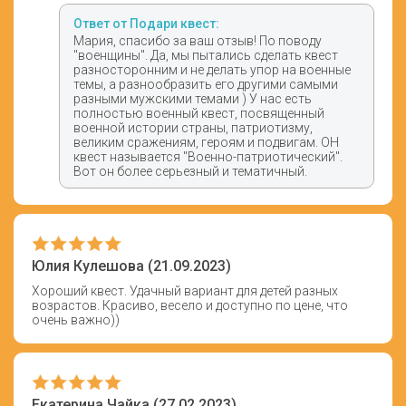
Ответ от Подари квест:
Мария, спасибо за ваш отзыв! По поводу
"военщины". Да, мы пытались сделать квест
разносторонним и не делать упор на военные
темы, а разнообразить его другими самыми
разными мужскими темами ) У нас есть
полностью военный квест, посвященный
военной истории страны, патриотизму,
великим сражениям, героям и подвигам. ОН
квест называется "Военно-патриотический".
Вот он более серьезный и тематичный.
Юлия Кулешова (21.09.2023)
Хороший квест. Удачный вариант для детей разных
возрастов. Красиво, весело и доступно по цене, что
очень важно))
Екатерина Чайка (27.02.2023)