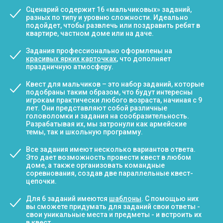
Сценарий содержит 16 «мальчиковых» заданий,
разных по типу и уровню сложности. Идеально
подойдет, чтобы развлечь или поздравить ребят в
квартире, частном доме или на даче.
Задания профессионально оформлены на
красивых ярких карточках
, что дополняет
праздничную атмосферу.
Квест для мальчиков – это набор заданий, которые
подобраны таким образом, что будут интересны
игрокам практически любого возраста, начиная с 9
лет. Они представляют собой различные
головоломки и задания на сообразительность.
Разрабатывая их, мы затронули как армейские
темы, так и школьную программу.
Все задания имеют несколько вариантов ответа.
Это дает возможность провести квест в любом
доме, а также организовать командные
соревнования, создав две параллельные квест-
цепочки.
Для 6 заданий имеются
шаблоны
. С помощью них
вы сможете придумать для заданий свои ответы -
свои уникальные места и предметы - и встроить их
в квест.