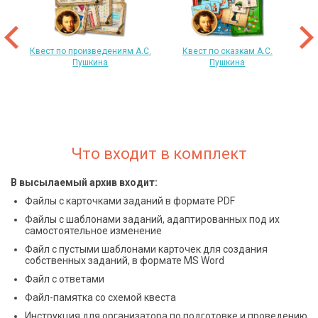
 год
т
«
Квест по произведениям А.С.
Квест по сказкам А.С.
Пушкина
Пушкина
Что входит в комплект
В высылаемый архив входит:
Файлы с карточками заданий в формате PDF
Файлы с шаблонами заданий, адаптированных под их
самостоятельное изменение
Файл с пустыми шаблонами карточек для создания
собственных заданий, в формате MS Word
Файл с ответами
Файл-памятка со схемой квеста
Инструкция для организатора по подготовке и проведению