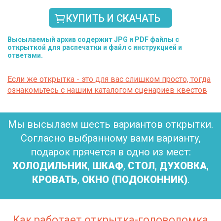
КУПИТЬ И СКАЧАТЬ
Высылаемый архив содержит JPG и PDF файлы с
открыткой для распечатки и файл с инструкцией и
ответами.
Если же открытка - это для вас слишком просто, тогда
ознакомьтесь с нашим каталогом сценариев квестов
Мы высылаем шесть вариантов открытки.
Согласно выбранному вами варианту,
подарок прячется в одно из мест:
ХОЛОДИЛЬНИК
,
ШКАФ
,
СТОЛ
,
ДУХОВКА
,
КРОВАТЬ
,
ОКНО (ПОДОКОННИК)
.
Как работает открытка-головоломка