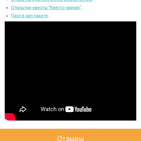
Открытки-квесты "Квесто-мания";
Пазл в зип пакете;
Отзывы