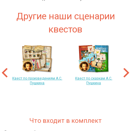
Другие наши сценарии
квестов
 год
т
«
Квест по произведениям А.С.
Квест по сказкам А.С.
Пушкина
Пушкина
Что входит в комплект