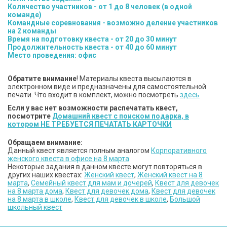
Количество участников - от 1 до 8 человек (в одной
команде)
Командные соревнования - возможно деление участников
на 2 команды
Время на подготовку квеста - от 20 до 30 минут
Продолжительность квеста - от 40 до 60 минут
Место проведения: офис
Обратите внимание
! Материалы квеста высылаются в
электронном виде и предназначены для самостоятельной
печати. Что входит в комплект, можно посмотреть
здесь
Если у вас нет возможности распечатать квест,
посмотрите
Домашний квест с поиском подарка, в
котором НЕ ТРЕБУЕТСЯ ПЕЧАТАТЬ КАРТОЧКИ
Обращаем внимание:
Данный квест является полным аналогом
Корпоративного
женского квеста в офисе на 8 марта
Некоторые задания в данном квесте могут повторяться в
других наших квестах:
Женский квест
,
Женский квест на 8
марта
,
Семейный квест для мам и дочерей
,
Квест для девочек
на 8 марта дома
,
Квест для девочек дома
,
Квест для девочек
на 8 марта в школе
,
Квест для девочек в школе
,
Большой
школьный квест