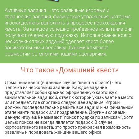
Активные задания – это различные игровые и
творческие задания, физические упражнения, которые
игроки должны выполнить в процессе прохождения
квеста. За каждое успешно пройденное испытание они
получают очередную подсказку. Использование всего
нескольких таких заданий сделает квест более
занимательным и веселым. Данный комплект
совместим со многими нашими сценариями.
Что такое «Домашний квест»
Домашний квест (в данном случае "квест в офисе") - это
цепочка из нескольких заданий. Каждое задание
представляет собой красиво оформленную карточку с
занимательной задачкой, ответ к которой указывает на место
или предмет, где спрятано следующее задание. Игроки
должны последовательно решить все задачи и на финальном
этапе найти подарок или поздравление. Другими словами
данную игру ещё называют "поиск подарка по запискам", хотя
целью поиска не всегда является подарок. В случае
корпоративного квеста, это просто прекрасная возможность
развлечь и порадовать женщин вашего офиса.