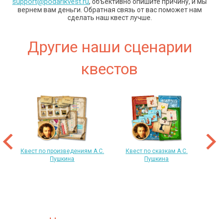
support@podarikvest.ru
, объективно опишите причину, и мы
вернем вам деньги. Обратная связь от вас поможет нам
сделать наш квест лучше.
Другие наши сценарии
квестов
 год
т
«
Квест по произведениям А.С.
Квест по сказкам А.С.
Пушкина
Пушкина