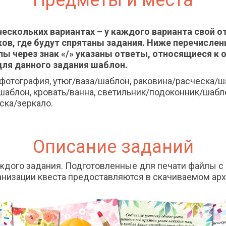
Предметы и места
нескольких вариантах – у каждого варианта свой о
ов, где будут спрятаны задания. Ниже перечислены
пы через знак «/» указаны ответы, относящиеся к 
ля данного задания шаблон.
фотография, утюг/ваза/шаблон, раковина/расческа/ша
/шаблон, кровать/ванна, светильник/подоконник/шабл
ска/зеркало.
Описание заданий
ждого задания. Подготовленные для печати файлы с 
анизации квеста предоставляются в скачиваемом арх