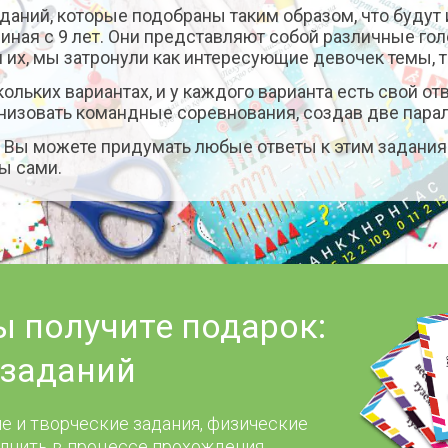
аданий, которые подобраны таким образом, что буду
чиная с 9 лет. Они представляют собой различные го
 их, мы затронули как интересующие девочек темы, 
ольких вариантах, и у каждого варианта есть свой от
анизовать командные соревнования, создав две пара
. Вы можете придумать любые ответы к этим задани
ы сами.
ы получите подарок:
заданий
е и творческие задания, физические
лнить в процессе прохождения