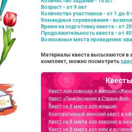
Количество заданий - 16 шт.
Возраст - от 9 лет
Количество участников - от 1 до 8
Командные соревнования - возмож
Время на подготовку квеста - от 20
Продолжительность квеста - от 40
Возможные места проведения: ква
Материалы квеста высылаются в э
комплект, можно посмотреть
зде
Квесты
Квест для девушек и женщин «Жен
Квест «Приключения в Стране фей»
Квест на 8 марта для женщин
Корпоративный женский квест в офи
Квест на 8 марта для девочек в шк
Квест на 8 марта для мам и дочере