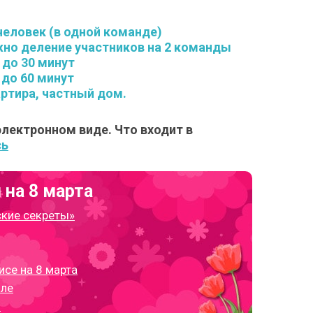
 человек (в одной команде)
но деление участников на 2 команды
 до 30 минут
 до 60 минут
ртира, частный дом.
лектронном виде. Что входит в
сь
 на 8 марта
ские секреты»
се на 8 марта
оле
й