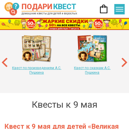
ПОДАРИ
КВЕСТ
домашние квесты для детей и взрослых
 год
т
«
Квест по произведениям А.С.
Квест по сказкам А.С.
Пушкина
Пушкина
Квесты к 9 мая
Квест к 9 мая для детей «Великая