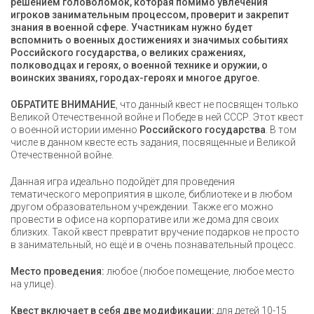
решением головоломок, которая помимо увлечения
игроков занимательным процессом, проверит и закрепит
знания в военной сфере. Участникам нужно будет
вспомнить о военных достижениях и значимых событиях
Российского государства, о великих сражениях,
полководцах и героях, о военной технике и оружии, о
воинских званиях, городах-героях и многое другое.
ОБРАТИТЕ ВНИМАНИЕ
, что данный квест не посвящен только
Великой Отечественной войне и Победе в ней СССР. Этот квест
о военной истории именно
Российского государства
. В том
числе в данном квесте есть задания, посвященные и Великой
Отечественной войне.
Данная игра идеально подойдёт для проведения
тематического мероприятия в школе, библиотеке и в любом
другом образовательном учреждении. Также его можно
провести в офисе на корпоративе или же дома для своих
близких. Такой квест превратит вручение подарков не просто
в занимательный, но ещё и в очень познавательный процесс.
Место проведения:
любое (любое помещение, любое место
на улице).
Квест включает в себя две модификации:
для детей 10-15