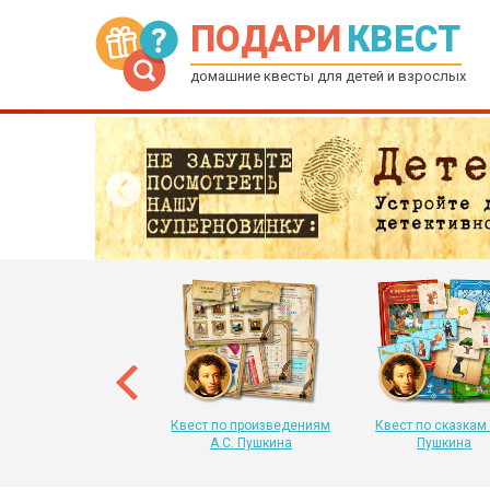
ПОДАРИ
КВЕСТ
домашние квесты для детей и взрослых
рытка-квест на Новый
 для детей от 6 до 12
лет
Квест по произведениям
Квест по сказкам 
А.С. Пушкина
Пушкина