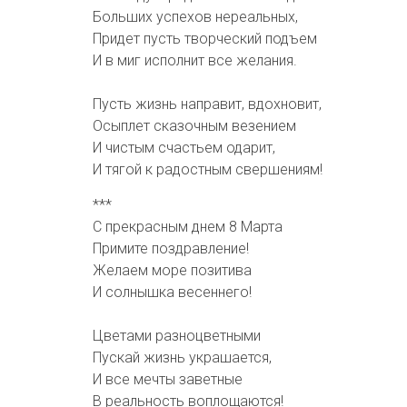
Больших успехов нереальных,
Придет пусть творческий подъем
И в миг исполнит все желания.
Пусть жизнь направит, вдохновит,
Осыплет сказочным везением
И чистым счастьем одарит,
И тягой к радостным свершениям!
***
С прекрасным днем 8 Марта
Примите поздравление!
Желаем море позитива
И солнышка весеннего!
Цветами разноцветными
Пускай жизнь украшается,
И все мечты заветные
В реальность воплощаются!