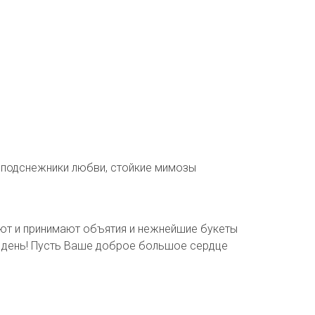
ые подснежники любви, стойкие мимозы
ют и принимают объятия и нежнейшие букеты
й день! Пусть Ваше доброе большое сердце