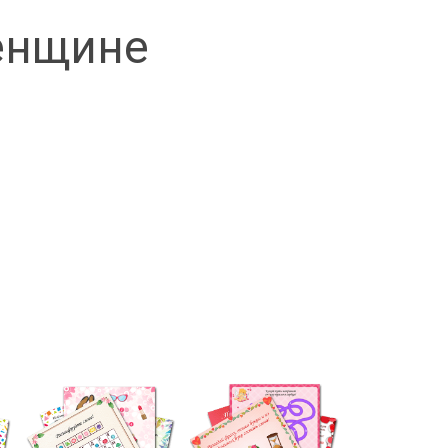
енщине