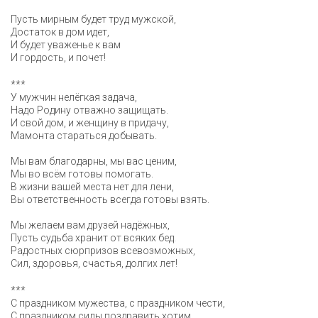
Пусть мирным будет труд мужской,
Достаток в дом идет,
И будет уваженье к вам
И гордость, и почет!
***
У мужчин нелёгкая задача,
Надо Родину отважно защищать.
И свой дом, и женщину в придачу,
Мамонта стараться добывать.
Мы вам благодарны, мы вас ценим,
Мы во всём готовы помогать.
В жизни вашей места нет для лени,
Вы ответственность всегда готовы взять.
Мы желаем вам друзей надёжных,
Пусть судьба хранит от всяких бед.
Радостных сюрпризов всевозможных,
Сил, здоровья, счастья, долгих лет!
***
С праздником мужества, с праздником чести,
С праздником силы поздравить хотим.