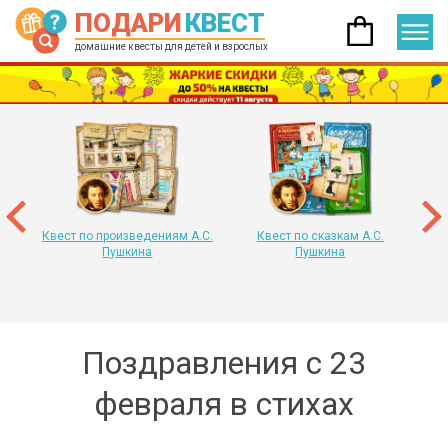
ПОДАРИ
КВЕСТ
домашние квесты для детей и взрослых
 год
т
«
Квест по произведениям А.С.
Квест по сказкам А.С.
Пушкина
Пушкина
Поздравления с 23
февраля в стихах