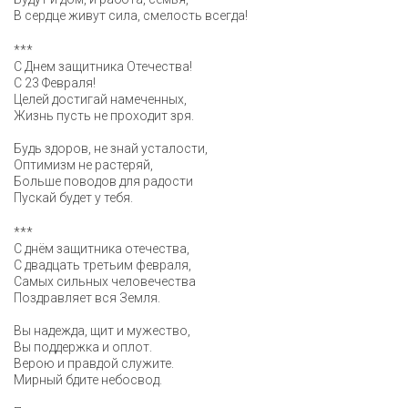
В сердце живут сила, смелость всегда!
***
С Днем защитника Отечества!
С 23 Февраля!
Целей достигай намеченных,
Жизнь пусть не проходит зря.
Будь здоров, не знай усталости,
Оптимизм не растеряй,
Больше поводов для радости
Пускай будет у тебя.
***
С днём защитника отечества,
С двадцать третьим февраля,
Самых сильных человечества
Поздравляет вся Земля.
Вы надежда, щит и мужество,
Вы поддержка и оплот.
Верою и правдой служите.
Мирный бдите небосвод.