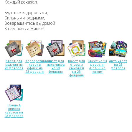
Каждый доказал.
Будьте же здоровыми,
Сильными, родными,
Возвращайтесь вы домой
К нам всегда живые!
Квест для
Корпоративный
Квест для
Квест для
Квест на 23
Авто квест
мужчин на
квест в
мальчиков
отцов и
февраля
на 23
23 февраля
офисе на
на 23
сыновей
«Большие
февраля
23 февраля
февраля
на 23
гонки»
февраля
Полный
список
квестов на
23 февраля