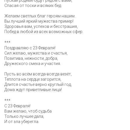
Пускай родные будут рядом с вами,
Спасая от тоски и всяких бед.
Желаем светлых благ героям нашим.
Вы лучший яркий мужества пример!
Здоровья вам, успехов и бесстрашия,
Побед в любой из всех возможных сфер.
***
Поздравляю с 23 Февраля!
Сил желаю, мужества и счастья,
Позитива, нежности, добра,
Дружеского смеха и участия.
Пусть во всём всегда-всегда везёт,
Теплота на сердце загорится,
Длится счастье верно круглый год,
Дома ждут приветливые лица!
***
С 23 Февраля!
Вам желаю, чтоб судьба
Только лучшее дала,
И от зла уберегла.