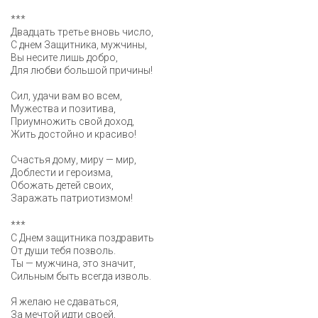
***
Двадцать третье вновь число,
С днем Защитника, мужчины,
Вы несите лишь добро,
Для любви большой причины!
Сил, удачи вам во всем,
Мужества и позитива,
Приумножить свой доход,
Жить достойно и красиво!
Счастья дому, миру — мир,
Доблести и героизма,
Обожать детей своих,
Заражать патриотизмом!
***
С Днем защитника поздравить
От души тебя позволь.
Ты — мужчина, это значит,
Сильным быть всегда изволь.
Я желаю не сдаваться,
За мечтой идти своей,