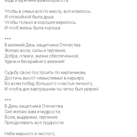
Ведь и мужчине важна красота.
Чтобы в семье всё по маслу, всё клеилось.
И спокойной была душа.
Чтобы только в хорошее верилось.
И чтоб жизнь была хороша.
***
В великий День защитника Отечества
Желаю воли, силы и терпения,
Добра, отваги, жизни обеспеченной,
Удачи и бескрайнего везения!
Судьбу свою построить по кирпичикам,
Достичь высот немыслимых в карьере,
Во всем побед, большого счастья личного,
И чтоб в дне завтрашнем ты четко был уверен!
***
В День защитника Отечества
Сил желаю вам и мудрости,
Воли, выдержки, терпения,
Преодолевать все трудности.
Неба мирного и чистого,