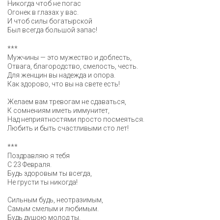
Никогда чтоб не погас
Огонек в глазах у вас.
И чтоб силы богатырской
Был всегда большой запас!
***
Мужчины — это мужество и доблесть,
Отвага, благородство, смелость, честь.
Для женщин вы надежда и опора.
Как здорово, что вы на свете есть!
Желаем вам тревогам не сдаваться,
К сомнениям иметь иммунитет,
Над неприятностями просто посмеяться.
Любить и быть счастливыми сто лет!
***
Поздравляю я тебя
С 23 Февраля.
Будь здоровым ты всегда,
Не грусти ты никогда!
Сильным будь, неотразимым,
Самым смелым и любимым.
Будь душою молод ты.