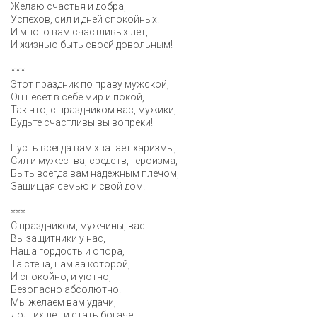
Желаю счастья и добра,
Успехов, сил и дней спокойных.
И много вам счастливых лет,
И жизнью быть своей довольным!
***
Этот праздник по праву мужской,
Он несет в себе мир и покой,
Так что, с праздником вас, мужики,
Будьте счастливы вы вопреки!
Пусть всегда вам хватает харизмы,
Сил и мужества, средств, героизма,
Быть всегда вам надежным плечом,
Защищая семью и свой дом.
***
С праздником, мужчины, вас!
Вы защитники у нас,
Наша гордость и опора,
Та стена, нам за которой,
И спокойно, и уютно,
Безопасно абсолютно.
Мы желаем вам удачи,
Долгих лет и стать богаче