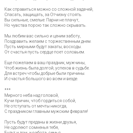
Как справиться можно со сложной задачей,
Спасать, защищать, за Отчизну стоять.
Вы сильные, смелые. Парни не плачут,
Но чувства порою так сложно скрывать.
Мы любим вас сильно и ценим заботу,
Поздравить желаем с торжественным днем.
Пусть мирными будут закаты, восходы.
От счастья пусть сердце поет соловьем.
Еще пожелаем в ваш праздник, мужчины,
Чтоб жизнь была долгой, успехов в судьбе.
Для встреч чтобы добрые были причины.
И счастья большого во всем и везде.
***
Мирного неба над головой,
Кучи причин, чтоб гордиться собой,
Не отступать от мечты никогда,
С праздником главным мужским февраля!
Пусть будут преданы в жизни друзья,
Не одолеют сомненья тебя,
Будут и дом, и работа, семья,