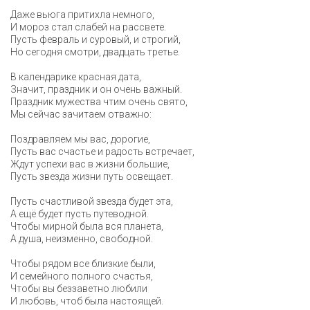
Даже вьюга притихла немного,
И мороз стал слабей на рассвете.
Пусть февраль и суровый, и строгий,
Но сегодня смотри, двадцать третье.
В календарике красная дата,
Значит, праздник и он очень важный.
Праздник мужества чтим очень свято,
Мы сейчас зачитаем отважно:
Поздравляем мы вас, дорогие,
Пусть вас счастье и радость встречает,
Ждут успехи вас в жизни большие,
Пусть звезда жизни путь освещает.
Пусть счастливой звезда будет эта,
А ещё будет пусть путеводной.
Чтобы мирной была вся планета,
А душа, неизменно, свободной.
Чтобы рядом все близкие были,
И семейного полного счастья,
Чтобы вы беззаветно любили
И любовь, чтоб была настоящей.