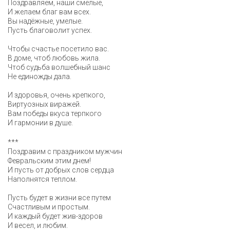
Поздравляем, наши смелые,
И желаем благ вам всех.
Вы надёжные, умелые.
Пусть благоволит успех.
Чтобы счастье посетило вас.
В доме, чтоб любовь жила.
Чтоб судьба волшебный шанс
Не единожды дала.
И здоровья, очень крепкого,
Виртуозных виражей.
Вам победы вкуса терпкого
И гармонии в душе.
***
Поздравим с праздником мужчин
Февральским этим днем!
И пусть от добрых слов сердца
Наполнятся теплом.
Пусть будет в жизни все путем
Счастливым и простым.
И каждый будет жив-здоров
И весел, и любим.