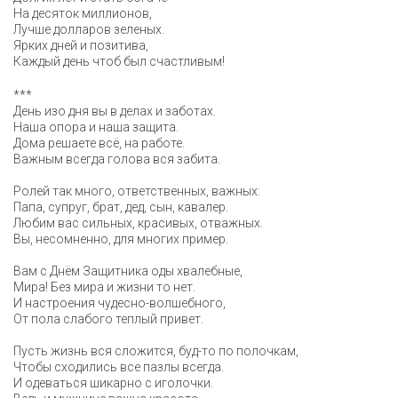
На десяток миллионов,
Лучше долларов зеленых.
Ярких дней и позитива,
Каждый день чтоб был счастливым!
***
День изо дня вы в делах и заботах.
Наша опора и наша защита.
Дома решаете всё, на работе.
Важным всегда голова вся забита.
Ролей так много, ответственных, важных:
Папа, супруг, брат, дед, сын, кавалер.
Любим вас сильных, красивых, отважных.
Вы, несомненно, для многих пример.
Вам с Днём Защитника оды хвалебные,
Мира! Без мира и жизни то нет.
И настроения чудесно-волшебного,
От пола слабого теплый привет.
Пусть жизнь вся сложится, буд-то по полочкам,
Чтобы сходились все пазлы всегда.
И одеваться шикарно с иголочки.