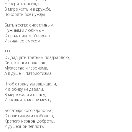
Не терять надежды.
В мире жить и в дружбе,
Покорять все нужды.
Быть всегда счастливым,
Нужным и любимым.
С праздником! Успехов
И живи со смехом!
***
С Двадцать третьим поздравляю,
Сил, отваги пожелаю,
Мужества и героизма,
А в душе — патриотизма!
Чтоб страну вы защищали,
И в обиду не давали,
В мире жили и в ладу,
Исполнять могли мечту!
Богатырского здоровья,
С позитивом и любовью,
Крепких нервов, доброты,
И душевной теплоты!