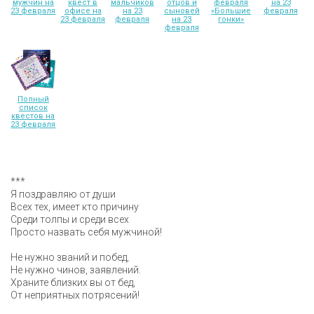
мужчин на
квест в
мальчиков
отцов и
февраля
на 23
23 февраля
офисе на
на 23
сыновей
«Большие
февраля
23 февраля
февраля
на 23
гонки»
февраля
Полный
список
квестов на
23 февраля
***
Я поздравляю от души
Всех тех, имеет кто причину
Среди толпы и среди всех
Просто назвать себя мужчиной!
Не нужно званий и побед,
Не нужно чинов, заявлений.
Храните близких вы от бед,
От неприятных потрясений!