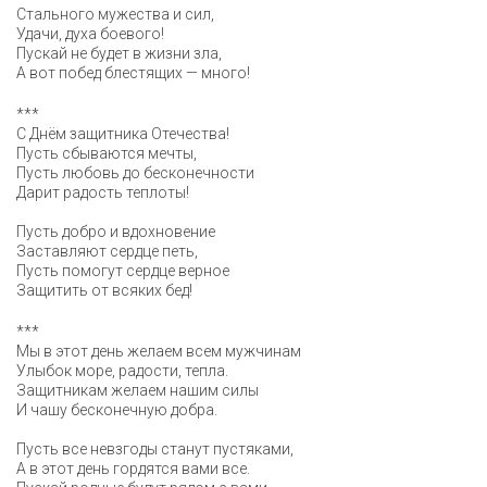
Стального мужества и сил,
Удачи, духа боевого!
Пускай не будет в жизни зла,
А вот побед блестящих — много!
***
С Днём защитника Отечества!
Пусть сбываются мечты,
Пусть любовь до бесконечности
Дарит радость теплоты!
Пусть добро и вдохновение
Заставляют сердце петь,
Пусть помогут сердце верное
Защитить от всяких бед!
***
Мы в этот день желаем всем мужчинам
Улыбок море, радости, тепла.
Защитникам желаем нашим силы
И чашу бесконечную добра.
Пусть все невзгоды станут пустяками,
А в этот день гордятся вами все.