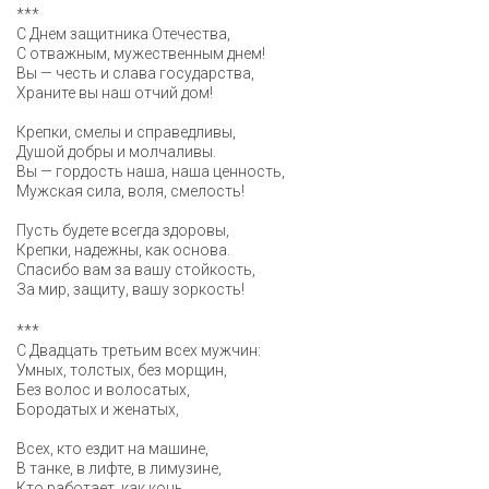
***
С Днем защитника Отечества,
С отважным, мужественным днем!
Вы — честь и слава государства,
Храните вы наш отчий дом!
Крепки, смелы и справедливы,
Душой добры и молчаливы.
Вы — гордость наша, наша ценность,
Мужская сила, воля, смелость!
Пусть будете всегда здоровы,
Крепки, надежны, как основа.
Спасибо вам за вашу стойкость,
За мир, защиту, вашу зоркость!
***
С Двадцать третьим всех мужчин:
Умных, толстых, без морщин,
Без волос и волосатых,
Бородатых и женатых,
Всех, кто ездит на машине,
В танке, в лифте, в лимузине,
Кто работает, как конь,