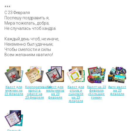
***
С 23 Февраля
Поспешу поздравить я,
Мира пожелать, добра;
Не случалась чтоб хандра.
Каждый день чтоб, не иначе,
Неизменно был удачным;
Чтобы смелости и силы
Всем желаниям хватило!
Квест для
Корпоративный
Квест для
Квест для
Квест на 23
Авто квест
мужчин на
квест в
мальчиков
отцов и
февраля
на 23
23 февраля
офисе на
на 23
сыновей
«Большие
февраля
23 февраля
февраля
на 23
гонки»
февраля
Полный