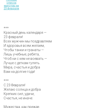
список
квестов на
23 февраля
***
Красный день календаря —
23 февраля!
Всех мужчин мы поздравляем
И здоровья всем желаем,
Чтобы танки и гранаты —
Лишь учебные, ребята,
Чтоб ни с кем не воевать —
Лучше с деткам гулять.
Мира, счастья и добра
Вам на долгие года!
***
С 23 Февраля!
Желаю солнца и добра
Крепких сил, удачи,
Счастья, не иначе.
Мужества, как прежде,