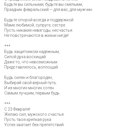
Будьте вы сильными, будьте вы смелыми,
Праздник февральский — для вас, для мужчин.
Будьте опорой всегда и поддержкой
Маме любимой, супруге, сестре.
Пусть никакие невзгоды, несчастья
Не повстречаются в жизни нигде!
***
Будь защитником надежным,
Силой духа восхищай.
Даже то, что невозможным
Представлялось, воплощай.
Будь силен и благороден,
Выбирай свой верный путь.
И из многих-многих сотен
Самым лучшим, первым будь.
***
С 23 Февраля!
Желаю сил, мужского счастья.
Пусть твоя крепкая рука
Успех хватает без препятствий.