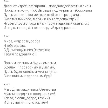
***
Двадцать третье февраля — праздник доблести и силы.
Пожелать хочу, чтоб Вы лишь под мирным небом жили.
Пусть исполнятся мечты и любые сверхзадачи,
Счастья личного, любви и во всех делах удачи.
Чтобы рядом в трудный миг друг надежный оказался,
И на долгие года в теле твердый дух держался.
***
Мира, мудрости, добра
Я тебе желаю,
С Днём защитника Отечества
Тебя я поздравляю!
Ловким, сильным будь и смелым,
В делах — проворным и умелым,
Пусть будет светлым жизни путь,
Счастливым и здоровым будь!
***
Мы с Днем защитника Отечества
Мужчин сердечно поздравляем!
Тепла, любви, добра, везения
И счастья личного желаем!