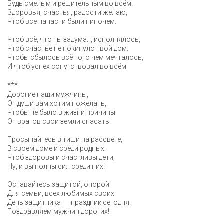
Будь смелым и решительным во всём.
Здоровья, счастья, радости желаю,
Чтоб все напасти были нипочем.
Чтоб всё, что ты задумал, исполнялось,
Чтоб счастье не покинуло твой дом.
Чтобы сбылось всё то, о чем мечталось,
И чтоб успех сопутствовал во всём!
***
Дорогие наши мужчины,
От души вам хотим пожелать,
Чтобы не было в жизни причины
От врагов свои земли спасать!
Просыпайтесь в тиши на рассвете,
В своем доме и среди родных.
Чтоб здоровы и счастливы дети,
Ну, и вы полны сил среди них!
Оставайтесь защитой, опорой
Для семьи, всех любимых своих.
День защитника ― праздник сегодня.
Поздравляем мужчин дорогих!