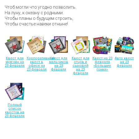
Чтоб могли что угодно позволить.
На луну, к океану с родными.
Чтобы планы о будущем строить,
Чтобы счастье навеки отныне!
Квест для
Корпоративный
Квест для
Квест для
Квест на 23
Авто квест
мужчин на
квест в
мальчиков
отцов и
февраля
на 23
23 февраля
офисе на
на 23
сыновей
«Большие
февраля
23 февраля
февраля
на 23
гонки»
февраля
Полный
список
квестов на
23 февраля