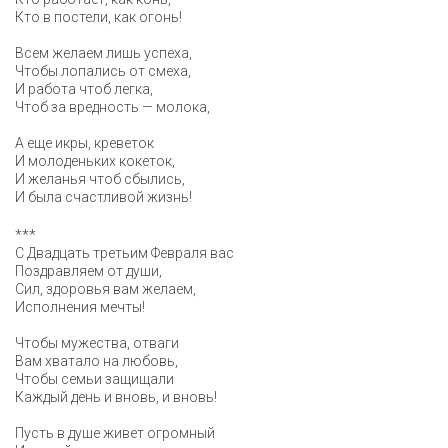
Кто в постели, как огонь!
Всем желаем лишь успеха,
Чтобы лопались от смеха,
И работа чтоб легка,
Чтоб за вредность — молока,
А еще икры, креветок
И молоденьких кокеток,
И желанья чтоб сбылись,
И была счастливой жизнь!
***
С Двадцать третьим Февраля вас
Поздравляем от души,
Сил, здоровья вам желаем,
Исполнения мечты!
Чтобы мужества, отваги
Вам хватало на любовь,
Чтобы семьи защищали
Каждый день и вновь, и вновь!
Пусть в душе живет огромный