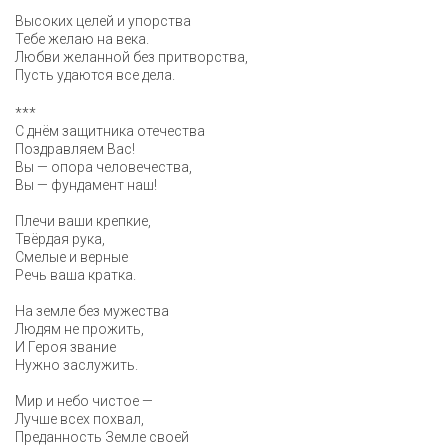
Высоких целей и упорства
Тебе желаю на века.
Любви желанной без притворства,
Пусть удаются все дела.
***
С днём защитника отечества
Поздравляем Вас!
Вы — опора человечества,
Вы — фундамент наш!
Плечи ваши крепкие,
Твёрдая рука,
Смелые и верные
Речь ваша кратка.
На земле без мужества
Людям не прожить,
И Героя звание
Нужно заслужить.
Мир и небо чистое —
Лучше всех похвал,
Преданность Земле своей