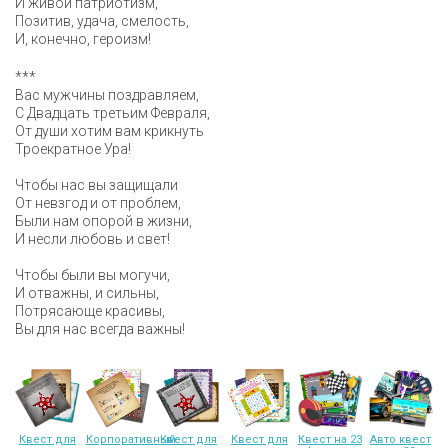
И живой патриотизм,
Позитив, удача, смелость,
И, конечно, героизм!
***
Вас мужчины поздравляем,
С Двадцать третьим Февраля,
От души хотим вам крикнуть
Троекратное Ура!
Чтобы нас вы защищали
От невзгод и от проблем,
Были нам опорой в жизни,
И несли любовь и свет!
Чтобы были вы могучи,
И отважны, и сильны,
Потрясающе красивы,
Вы для нас всегда важны!
Квест для
Корпоративный
Квест для
Квест для
Квест на 23
Авто квест