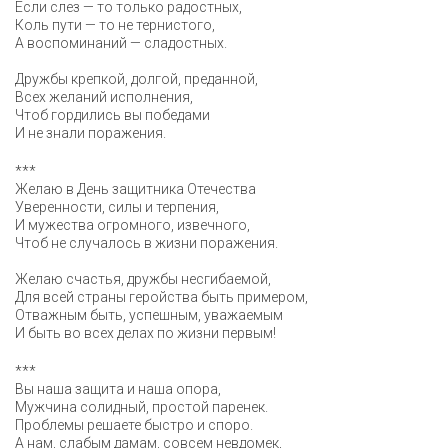
Если слез — то только радостных,
Коль пути — то не тернистого,
А воспоминаний — сладостных.
Дружбы крепкой, долгой, преданной,
Всех желаний исполнения,
Чтоб гордились вы победами
И не знали поражения.
***
Желаю в День защитника Отечества
Уверенности, силы и терпения,
И мужества огромного, извечного,
Чтоб не случалось в жизни поражения.
Желаю счастья, дружбы несгибаемой,
Для всей страны геройства быть примером,
Отважным быть, успешным, уважаемым
И быть во всех делах по жизни первым!
***
Вы наша защита и наша опора,
Мужчина солидный, простой паренек.
Проблемы решаете быстро и споро.
А нам, слабым дамам, совсем невдомек,