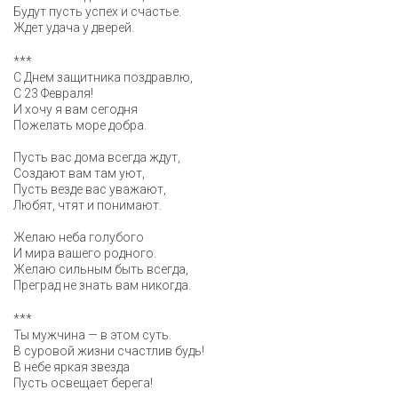
Будут пусть успех и счастье.
Ждет удача у дверей.
***
С Днем защитника поздравлю,
С 23 Февраля!
И хочу я вам сегодня
Пожелать море добра.
Пусть вас дома всегда ждут,
Создают вам там уют,
Пусть везде вас уважают,
Любят, чтят и понимают.
Желаю неба голубого
И мира вашего родного.
Желаю сильным быть всегда,
Преград не знать вам никогда.
***
Ты мужчина — в этом суть.
В суровой жизни счастлив будь!
В небе яркая звезда
Пусть освещает берега!