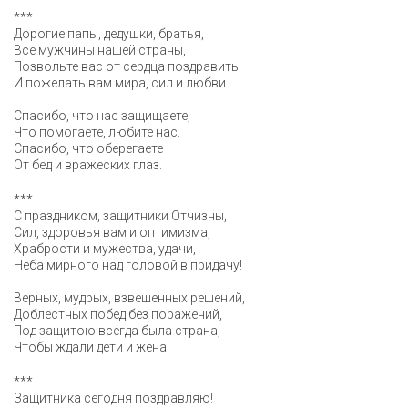
***
Дорогие папы, дедушки, братья,
Все мужчины нашей страны,
Позвольте вас от сердца поздравить
И пожелать вам мира, сил и любви.
Спасибо, что нас защищаете,
Что помогаете, любите нас.
Спасибо, что оберегаете
От бед и вражеских глаз.
***
С праздником, защитники Отчизны,
Сил, здоровья вам и оптимизма,
Храбрости и мужества, удачи,
Неба мирного над головой в придачу!
Верных, мудрых, взвешенных решений,
Доблестных побед без поражений,
Под защитою всегда была страна,
Чтобы ждали дети и жена.
***
Защитника сегодня поздравляю!