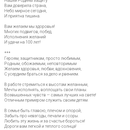
Нашей Родины защиту
Вам доверила страна,
Небо мирное сегодня,
И приятна тишина.
Вам желаем мы здоровья!
Многих подвигов, побед,
Исполнения желаний
И удачи на 100 лет!
***
Героям, защитникам, просто любимым,
Родным, обожаемым, неповторимым
Желаем здоровья, любви, вдохновения,
С усердием браться за дело и рвением.
В работе стремиться к высотам желанным,
Мечты исполнять, воплощать свои планы.
Возвышенных чувств — самых лучших на свете!
Отличным примером служить своим детям.
В семье быть главою, плечом и опорой,
Забыть про невзгоды, печали и ссоры.
Любить эту жизнь и за счастье бороться!
Дороги вам легкой и теплого солнца!