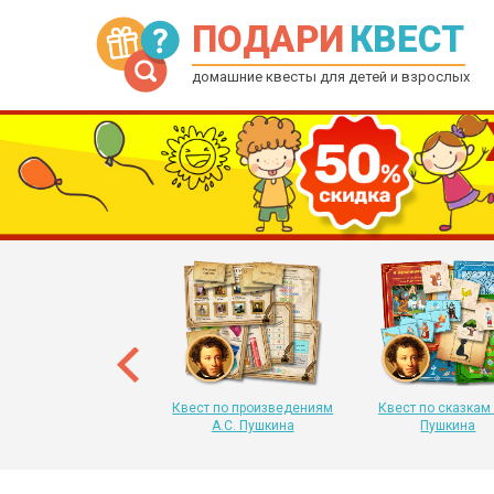
ПОДАРИ
КВЕСТ
домашние квесты для детей и взрослых
рытка-квест на Новый
 для детей от 6 до 12
лет
Квест по произведениям
Квест по сказкам 
А.С. Пушкина
Пушкина