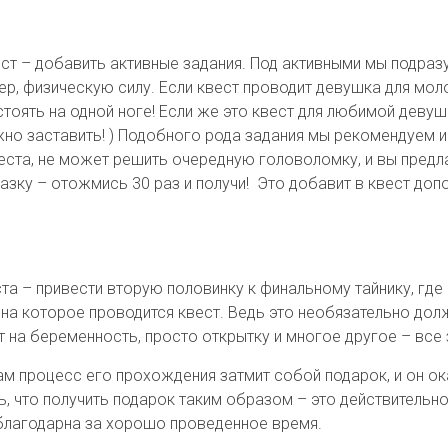
ст – добавить активные задания. Под активными мы подраз
мер, физическую силу. Если квест проводит девушка для мол
стоять на одной ноге! Если же это квест для любимой девуш
но заставить! ) Подобного рода задания мы рекомендуем и
веста, не может решить очередную головоломку, и вы пред
азку – отожмись 30 раз и получи! Это добавит в квест доп
та – привести вторую половинку к финальному тайнику, где
 на которое проводится квест. Ведь это необязательно до
т на беременность, просто открытку и многое другое – все 
ам процесс его прохождения затмит собой подарок, и он ока
ь, что получить подарок таким образом – это действительн
благодарна за хорошо проведенное время.