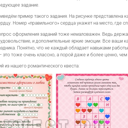
ледующее задание.
риведём пример такого задания. На рисунке представлена к
ердцу. Номер «правильного» сердца укажет на место, где с
опрос оформления заданий тоже немаловажен. Ведь держат
 удовольствие, и дополнительные яркие эмоции. Все ваши 
здника. Понятно, что не каждый обладает навыками работы
 это тоже очень классно, а порой даже и более ценно, че
й из нашего романтического квеста: