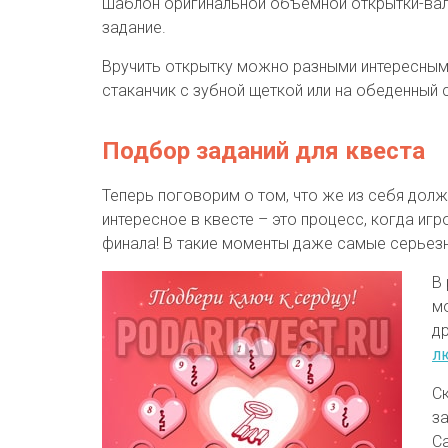
шаблон оригинальной объемной открытки-вале
задание.
Вручить открытку можно разными интересным
стаканчик с зубной щеткой или на обеденный 
Подбор заданий для квеста
Теперь поговорим о том, что же из себя долж
интересное в квесте – это процесс, когда игро
финала! В такие моменты даже самые серьез
В
м
др
л
С
за
С