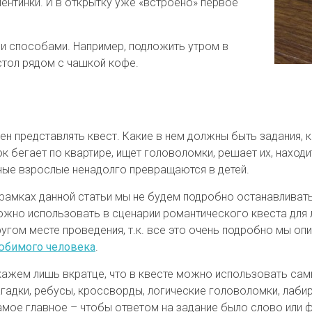
нтинки. И в открытку уже «встроено» первое
и способами. Например, подложить утром в
стол рядом с чашкой кофе.
ен представлять квест. Какие в нем должны быть задания, к
к бегает по квартире, ищет головоломки, решает их, находит
ные взрослые ненадолго превращаются в детей.
 рамках данной статьи мы не будем подробно останавливат
ожно использовать в сценарии романтического квеста для
угом месте проведения, т.к. все это очень подробно мы оп
юбимого человека
.
кажем лишь вкратце, что в квесте можно использовать самы
гадки, ребусы, кроссворды, логические головоломки, лабир
амое главное – чтобы ответом на задание было слово или ф