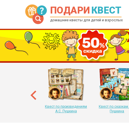
ПОДАРИ
КВЕСТ
домашние квесты для детей и взрослых
рытка-квест на Новый
 для детей от 6 до 12
лет
Квест по произведениям
Квест по сказкам 
А.С. Пушкина
Пушкина