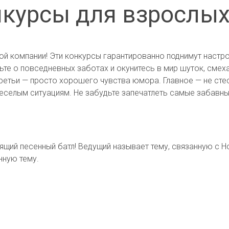
урсы для взрослых
ой компании! Эти конкурсы гарантированно поднимут настро
те о повседневных заботах и окунитесь в мир шуток, смех
третьи — просто хорошего чувства юмора. Главное — не сте
селым ситуациям. Не забудьте запечатлеть самые забавны
ящий песенный батл! Ведущий называет тему, связанную с Н
нную тему.