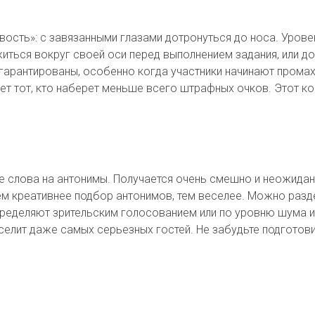
езвость»: с завязанными глазами дотронуться до носа. Уро
ться вокруг своей оси перед выполнением задания, или дот
 гарантированы, особенно когда участники начинают прома
 тот, кто наберет меньше всего штрафных очков. Этот ко
се слова на антонимы. Получается очень смешно и неожидан
Чем креативнее подбор антонимов, тем веселее. Можно разд
ределяют зрительским голосованием или по уровню шума и
селит даже самых серьезных гостей. Не забудьте подготови