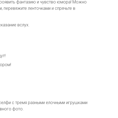
 проявить фантазию и чувство юмора! Можно
, перевяжите ленточками и спрячьте в
сказание вслух.
ут!
зором!
«селфи с тремя разными елочными игрушками
вного фото.