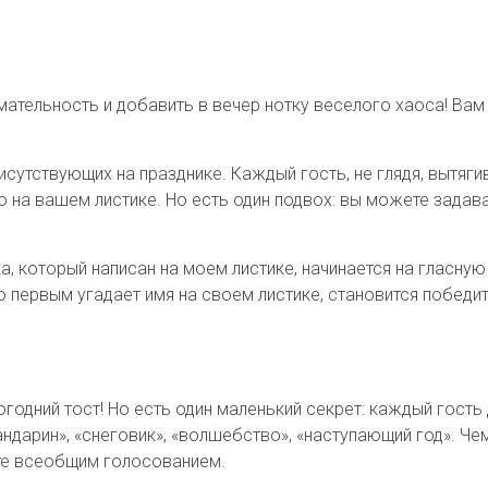
ательность и добавить в вечер нотку веселого хаоса! Вам 
исутствующих на празднике. Каждый гость, не глядя, вытяги
но на вашем листике. Но есть один подвох: вы можете зад
, который написан на моем листике, начинается на гласную 
о первым угадает имя на своем листике, становится победи
одний тост! Но есть один маленький секрет: каждый гость 
ндарин», «снеговик», «волшебство», «наступающий год». Че
йте всеобщим голосованием.