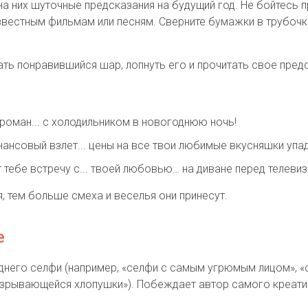
а них шуточные предсказания на будущий год. Не бойтесь
звестным фильмам или песням. Сверните бумажки в трубочки
ть понравившийся шар, лопнуть его и прочитать свое пред
роман... с холодильником в новогоднюю ночь!
ансовый взлет... цены на все твои любимые вкусняшки упад
 тебе встречу с... твоей любовью… на диване перед телеви
, тем больше смеха и веселья они принесут.
е
днего селфи (например, «селфи с самым угрюмым лицом», 
 взрывающейся хлопушки»). Побеждает автор самого креати