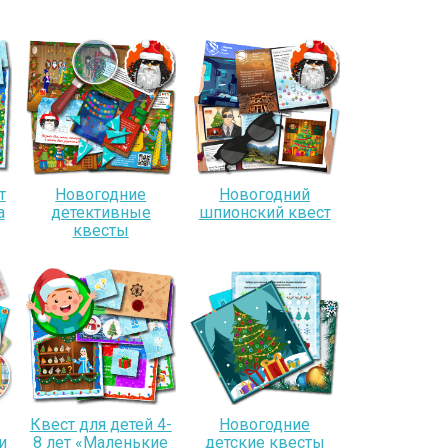
т
Новогодние
Новогодний
а
детективные
шпионский квест
квесты
Квест для детей 4-
Новогодние
и
8 лет «Маленькие
детские квесты