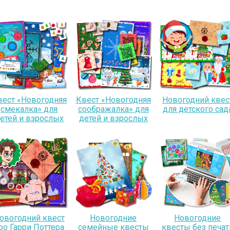
вест «Новогодняя
Квест «Новогодняя
Новогодний квес
смекалка» для
соображалка» для
для детского сад
етей и взрослых
детей и взрослых
овогодний квест
Новогодние
Новогодние
ро Гарри Поттера
семейные квесты
квесты без печат