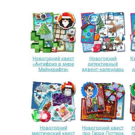
Новогодний квест
Новогодний
К
«Антифриз в мире
детективный
Майнкрафта»
адвент-календарь
д
Новогодний
Новогодний квест
Н
мистический квест
про Гарри Поттера
п