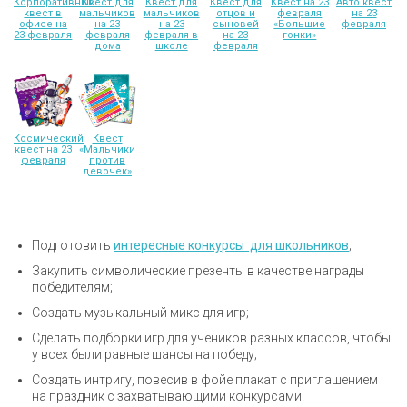
Корпоративный
Квест для
Квест для
Квест для
Квест на 23
Авто квест
квест в
мальчиков
мальчиков
отцов и
февраля
на 23
офисе на
на 23
на 23
сыновей
«Большие
февраля
23 февраля
февраля
февраля в
на 23
гонки»
дома
школе
февраля
Космический
Квест
квест на 23
«Мальчики
февраля
против
девочек»
Подготовить
интересные конкурсы для школьников
;
Закупить символические презенты в качестве награды
победителям;
Создать музыкальный микс для игр;
Сделать подборки игр для учеников разных классов, чтобы
у всех были равные шансы на победу;
Создать интригу, повесив в фойе плакат с приглашением
на праздник с захватывающими конкурсами.