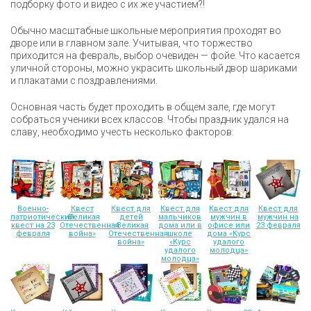
подборку фото и видео с их же участием?!
Обычно масштабные школьные мероприятия проходят во
дворе или в главном зале. Учитывая, что торжество
приходится на февраль, выбор очевиден — фойе. Что касается
уличной стороны, можно украсить школьный двор шариками
и плакатами с поздравлениями.
Основная часть будет проходить в общем зале, где могут
собраться ученики всех классов. Чтобы праздник удался на
славу, необходимо учесть несколько факторов:
Военно-
Квест
Квест для
Квест для
Квест для
Квест для
патриотический
«Великая
детей
мальчиков
мужчин в
мужчин на
квест на 23
Отечественная
«Великая
дома или в
офисе или
23 февраля
февраля
война»
Отечественная
школе
дома «Курс
война»
«Курс
удалого
удалого
молодца»
молодца»