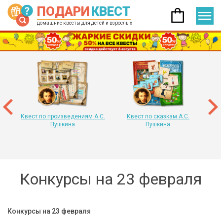
ПОДАРИ
КВЕСТ
домашние квесты для детей и взрослых
 год
т
«
Квест по произведениям А.С.
Квест по сказкам А.С.
Пушкина
Пушкина
Конкурсы на 23 февраля
Конкурсы на 23 февраля