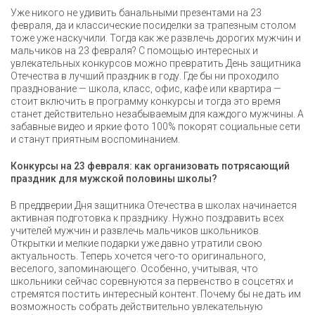
Уже никого не удивить банальными презентами на 23
февраля, да и классические посиделки за трапезным столом
тоже уже наскучили. Тогда как же развлечь дорогих мужчин и
мальчиков на 23 февраля? С помощью интересных и
увлекательных конкурсов можно превратить День защитника
Отечества в лучший праздник в году. Где бы ни проходило
празднование — школа, класс, офис, кафе или квартира —
стоит включить в программу конкурсы и тогда это время
станет действительно незабываемым для каждого мужчины. А
забавные видео и яркие фото 100% покорят социальные сети
и станут приятным воспоминанием.
Конкурсы на 23 февраля: как организовать потрясающий
праздник для мужской половины школы?
В преддверии Дня защитника Отечества в школах начинается
активная подготовка к празднику. Нужно поздравить всех
учителей мужчин и развлечь мальчиков школьников.
Открытки и мелкие подарки уже давно утратили свою
актуальность. Теперь хочется чего-то оригинального,
веселого, запоминающего. Особенно, учитывая, что
школьники сейчас соревнуются за первенство в соцсетях и
стремятся постить интересный контент. Почему бы не дать им
возможность собрать действительно увлекательную