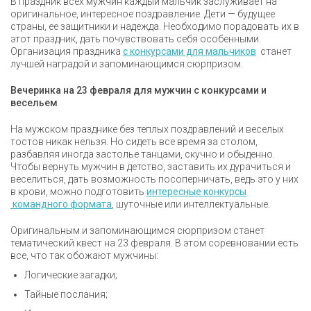
В праздник всех мужчин каждый мальчик заслуживает на
оригинальное, интересное поздравление. Дети — будущее
страны, ее защитники и надежда. Необходимо порадовать их в
этот праздник, дать почувствовать себя особенными.
Организация праздника
с конкурсами для мальчиков
станет
лучшей наградой и запоминающимся сюрпризом.
Вечеринка на 23 февраля для мужчин с конкурсами и
весельем
На мужском празднике без теплых поздравлений и веселых
тостов никак нельзя. Но сидеть все время за столом,
разбавляя иногда застолье танцами, скучно и обыденно.
Чтобы вернуть мужчин в детство, заставить их дурачиться и
веселиться, дать возможность посоперничать, ведь это у них
в крови, можно подготовить
интересные конкурсы
командного формата
, шуточные или интеллектуальные.
Оригинальным и запоминающимся сюрпризом станет
тематический квест на 23 февраля. В этом соревновании есть
все, что так обожают мужчины:
Логические загадки;
Тайные послания;