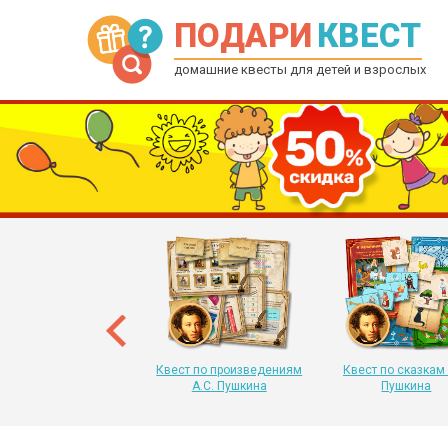
ПОДАРИ
КВЕСТ
домашние квесты для детей и взрослых
рытка-квест на Новый
 для детей от 6 до 12
лет
Квест по произведениям
Квест по сказкам 
А.С. Пушкина
Пушкина