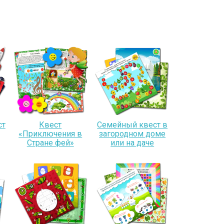
ст
Квест
Семейный квест в
«Приключения в
загородном доме
Стране фей»
или на даче