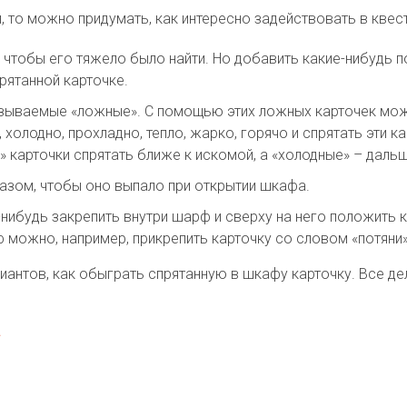
, то можно придумать, как интересно задействовать в квес
 чтобы его тяжело было найти. Но добавить какие-нибудь по
рятанной карточке.
называемые «ложные». С помощью этих ложных карточек мож
, холодно, прохладно, тепло, жарко, горячо и спрятать эти 
е» карточки спрятать ближе к искомой, а «холодные» – даль
разом, чтобы оно выпало при открытии шкафа.
нибудь закрепить внутри шарф и сверху на него положить к
 можно, например, прикрепить карточку со словом «потяни»
нтов, как обыграть спрятанную в шкафу карточку. Все де
а