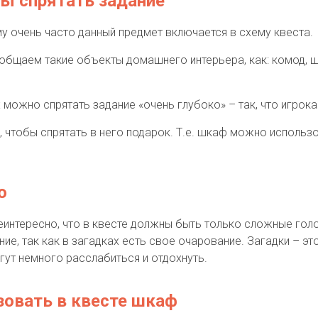
бы спрятать задание
у очень часто данный предмет включается в схему квеста.
общаем такие объекты домашнего интерьера, как: комод, 
ожно спрятать задание «очень глубоко» – так, что игрокам
, чтобы спрятать в него подарок. Т.е. шкаф можно использ
о
неинтересно, что в квесте должны быть только сложные голо
е, так как в загадках есть свое очарование. Загадки – эт
огут немного расслабиться и отдохнуть.
зовать в квесте шкаф