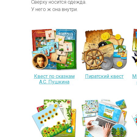
Сверху носится одежда.
У него ж она внутри.
Квест по сказкам
Пиратский квест
М
А.С. Пушкина