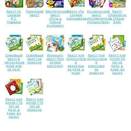
Квест по
Пиратский
Мистический
Квест «По
Космический
Квест
сказкам
квест
квест
следам
квест
«Приключени
А.С.
«Ночь в
динозавров»
«Космическое
в Стране
Пушкина
Старом
путешествие»
фей»
особняке»
Семейный
Семейный
Интернет-
Квест для
Квест для
Квест для
квест в
квест на
квест (без
подростков
подростков
детей 5-6
загородном
природе
печати
и
и
лет на
доме или
карточек)
взрослых
взрослых
даче, в
на даче
на даче, в
на
доме, во
доме
природе
дворе
Квест для
Квест для
детей 7-10
детей 7-10
лет на
лет на
даче, в
природе
доме, во
дворе