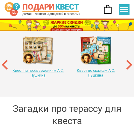
ПОДАРИ
КВЕСТ
домашние квесты для детей и взрослых
 год
т
«
Квест по произведениям А.С.
Квест по сказкам А.С.
Пушкина
Пушкина
Загадки про терассу для
квеста