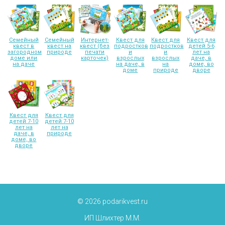
Семейный
Семейный
Интернет-
Квест для
Квест для
Квест для
квест в
квест на
квест (без
подростков
подростков
детей 5-6
загородном
природе
печати
и
и
лет на
доме или
карточек)
взрослых
взрослых
даче, в
на даче
на даче, в
на
доме, во
доме
природе
дворе
Квест для
Квест для
детей 7-10
детей 7-10
лет на
лет на
даче, в
природе
доме, во
дворе
© 2026 podarikvest.ru
ИП Шлихтер М.М.