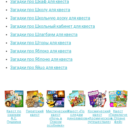
Загадки про Шкаф для квеста
Загадки про Школу для квеста
Загадки про Школьную доску для квеста
Загадки про Школьный кабинет для квеста
Загадки про Шлагбаум для квеста
Загадки про Шторы для квеста
Загадки про Яблоко для квеста
Загадки про Яблоню для квеста
Загадки про Яйцо для квеста
Квест по
Пиратский
Мистический
Квест «По
Космический
Квест
сказкам
квест
квест
следам
квест
«Приключени
А.С.
«Ночь в
динозавров»
«Космическое
в Стране
Пушкина
Старом
путешествие»
фей»
особняке»