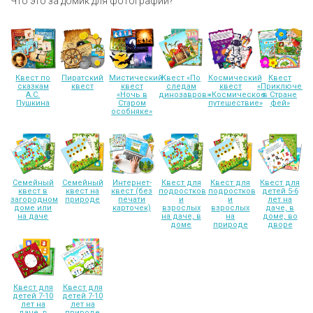
Что это за домик для фотографии?
Квест по
Пиратский
Мистический
Квест «По
Космический
Квест
сказкам
квест
квест
следам
квест
«Приключени
А.С.
«Ночь в
динозавров»
«Космическое
в Стране
Пушкина
Старом
путешествие»
фей»
особняке»
Семейный
Семейный
Интернет-
Квест для
Квест для
Квест для
квест в
квест на
квест (без
подростков
подростков
детей 5-6
загородном
природе
печати
и
и
лет на
доме или
карточек)
взрослых
взрослых
даче, в
на даче
на даче, в
на
доме, во
доме
природе
дворе
Квест для
Квест для
детей 7-10
детей 7-10
лет на
лет на
даче, в
природе