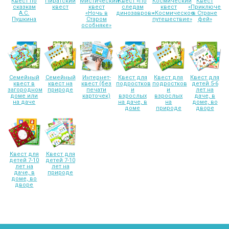
Квест по
Пиратский
Мистический
Квест «По
Космический
Квест
сказкам
квест
квест
следам
квест
«Приключени
А.С.
«Ночь в
динозавров»
«Космическое
в Стране
Пушкина
Старом
путешествие»
фей»
особняке»
Семейный
Семейный
Интернет-
Квест для
Квест для
Квест для
квест в
квест на
квест (без
подростков
подростков
детей 5-6
загородном
природе
печати
и
и
лет на
доме или
карточек)
взрослых
взрослых
даче, в
на даче
на даче, в
на
доме, во
доме
природе
дворе
Квест для
Квест для
детей 7-10
детей 7-10
лет на
лет на
даче, в
природе
доме, во
дворе