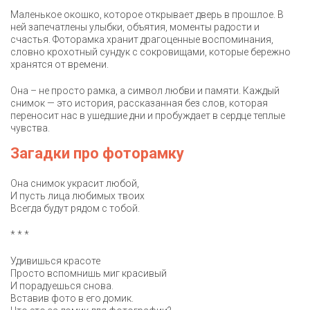
Маленькое окошко, которое открывает дверь в прошлое. В
ней запечатлены улыбки, объятия, моменты радости и
счастья. Фоторамка хранит драгоценные воспоминания,
словно крохотный сундук с сокровищами, которые бережно
хранятся от времени.
Она – не просто рамка, а символ любви и памяти. Каждый
снимок — это история, рассказанная без слов, которая
переносит нас в ушедшие дни и пробуждает в сердце теплые
чувства.
Загадки про фоторамку
Она снимок украсит любой,
И пусть лица любимых твоих
Всегда будут рядом с тобой.
* * *
Удивишься красоте
Просто вспомнишь миг красивый
И порадуешься снова.
Вставив фото в его домик.