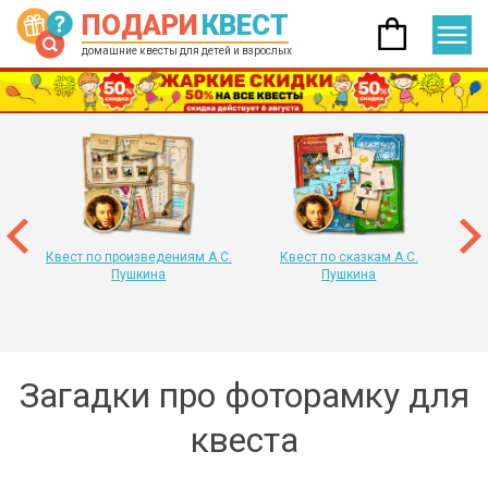
ПОДАРИ
КВЕСТ
домашние квесты для детей и взрослых
 год
т
«
Квест по произведениям А.С.
Квест по сказкам А.С.
Пушкина
Пушкина
Загадки про фоторамку для
квеста