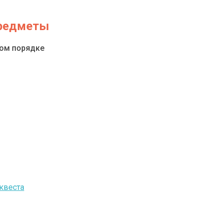
предметы
ном порядке
квеста