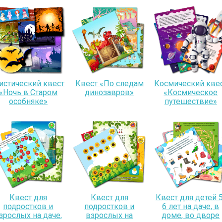
истический квест
Квест «По следам
Космический кве
«Ночь в Старом
динозавров»
«Космическое
особняке»
путешествие»
Квест для
Квест для
Квест для детей 5
подростков и
подростков и
6 лет на даче, в
зрослых на даче,
взрослых на
доме, во дворе