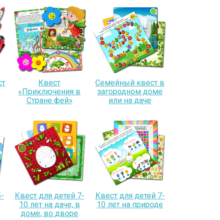
ст
Квест
Семейный квест в
«Приключения в
загородном доме
Стране фей»
или на даче
-
Квест для детей 7-
Квест для детей 7-
10 лет на даче, в
10 лет на природе
доме, во дворе