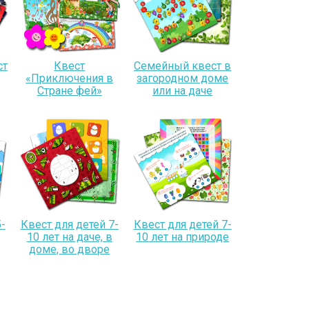
ст
Квест
Семейный квест в
«Приключения в
загородном доме
Стране фей»
или на даче
-
Квест для детей 7-
Квест для детей 7-
10 лет на даче, в
10 лет на природе
доме, во дворе