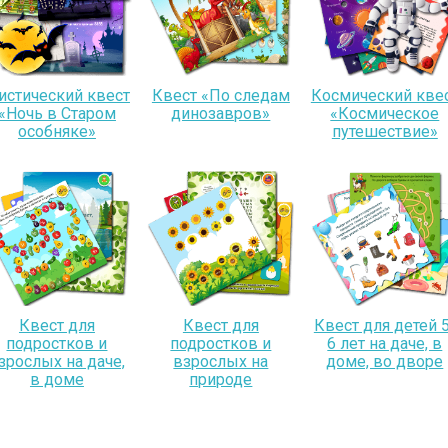
истический квест
Квест «По следам
Космический кве
«Ночь в Старом
динозавров»
«Космическое
особняке»
путешествие»
Квест для
Квест для
Квест для детей 5
подростков и
подростков и
6 лет на даче, в
зрослых на даче,
взрослых на
доме, во дворе
в доме
природе