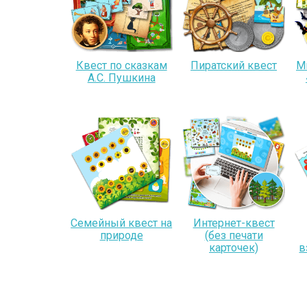
Квест по сказкам
Пиратский квест
М
А.С. Пушкина
Семейный квест на
Интернет-квест
природе
(без печати
карточек)
в