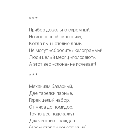
* * *
Прибор довольно скромный,
Но «основной виновник»,
Когда пышнотелые дамы
Не могут «сбросить» килограммы!
Люди целый месяц «голодают»,
А этот вес «слона» не исчезает!
* * *
Механизм базарный,
Две тарелки парные,
Гирек целый набор,
От мяса до помидор,
Точно вес подскажут
Для честных граждан
(Весы старой конструкции)