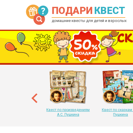
ПОДАРИ
КВЕСТ
домашние квесты для детей и взрослых
рытка-квест на Новый
 для детей от 6 до 12
лет
Квест по произведениям
Квест по сказкам 
А.С. Пушкина
Пушкина