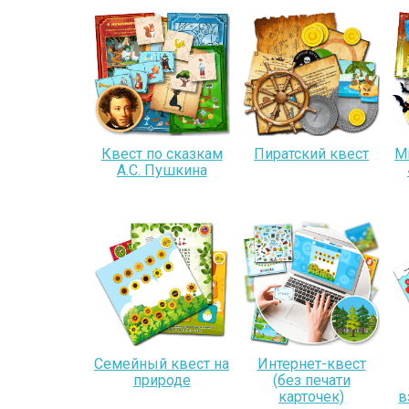
Квест по сказкам
Пиратский квест
М
А.С. Пушкина
Семейный квест на
Интернет-квест
природе
(без печати
карточек)
в