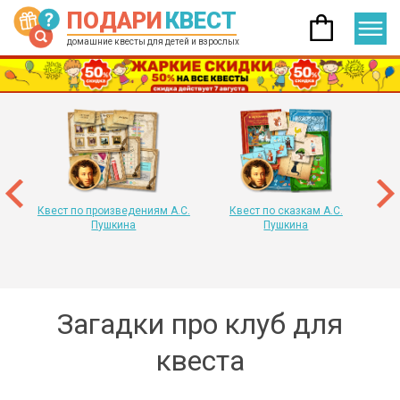
ПОДАРИ
КВЕСТ
домашние квесты для детей и взрослых
 год
т
«
Квест по произведениям А.С.
Квест по сказкам А.С.
Пушкина
Пушкина
Загадки про клуб для
квеста