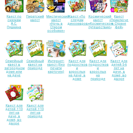
Квест по
Пиратский
Мистический
Квест «По
Космический
Квест
сказкам
квест
квест
следам
квест
«Приключени
А.С.
«Ночь в
динозавров»
«Космическое
в Стране
Пушкина
Старом
путешествие»
фей»
особняке»
Семейный
Семейный
Интернет-
Квест для
Квест для
Квест для
квест в
квест на
квест (без
подростков
подростков
детей 5-6
загородном
природе
печати
и
и
лет на
доме или
карточек)
взрослых
взрослых
даче, в
на даче
на даче, в
на
доме, во
доме
природе
дворе
Квест для
Квест для
детей 7-10
детей 7-10
лет на
лет на
даче, в
природе
доме, во
дворе