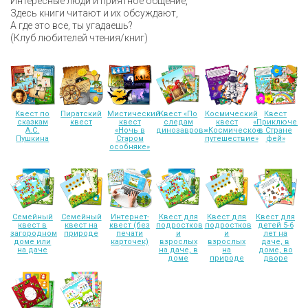
Интересные люди и приятное общение,
Здесь книги читают и их обсуждают,
А где это все, ты угадаешь?
(Клуб любителей чтения/книг)
Квест по
Пиратский
Мистический
Квест «По
Космический
Квест
сказкам
квест
квест
следам
квест
«Приключени
А.С.
«Ночь в
динозавров»
«Космическое
в Стране
Пушкина
Старом
путешествие»
фей»
особняке»
Семейный
Семейный
Интернет-
Квест для
Квест для
Квест для
квест в
квест на
квест (без
подростков
подростков
детей 5-6
загородном
природе
печати
и
и
лет на
доме или
карточек)
взрослых
взрослых
даче, в
на даче
на даче, в
на
доме, во
доме
природе
дворе