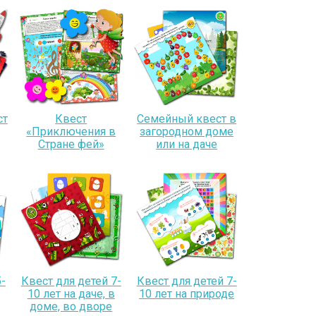
ст
Квест
Семейный квест в
«Приключения в
загородном доме
Стране фей»
или на даче
-
Квест для детей 7-
Квест для детей 7-
10 лет на даче, в
10 лет на природе
доме, во дворе