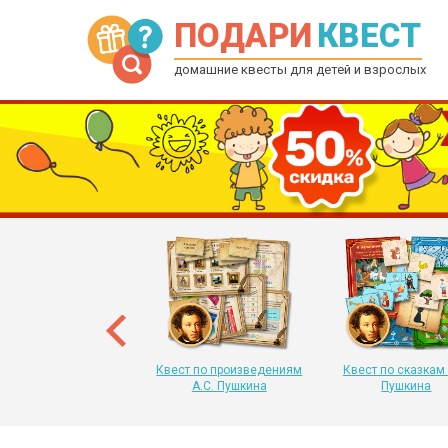
ПОДАРИ
КВЕСТ
домашние квесты для детей и взрослых
рытка-квест на Новый
 для детей от 6 до 12
лет
Квест по произведениям
Квест по сказкам 
А.С. Пушкина
Пушкина