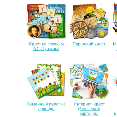
Квест по сказкам
Пиратский квест
М
А.С. Пушкина
Семейный квест на
Интернет-квест
природе
(без печати
карточек)
в