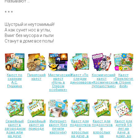
Называют …
* * *
Шустрый и неутомимый!
А как сунет нос в углы,
Вмиг без мусора и пыли
Станут в доме все полы!
Квест по
Пиратский
Мистический
Квест «По
Космический
Квест
сказкам
квест
квест
следам
квест
«Приключени
А.С.
«Ночь в
динозавров»
«Космическое
в Стране
Пушкина
Старом
путешествие»
фей»
особняке»
Семейный
Семейный
Интернет-
Квест для
Квест для
Квест для
квест в
квест на
квест (без
подростков
подростков
детей 5-6
загородном
природе
печати
и
и
лет на
доме или
карточек)
взрослых
взрослых
даче, в
на даче
на даче, в
на
доме, во