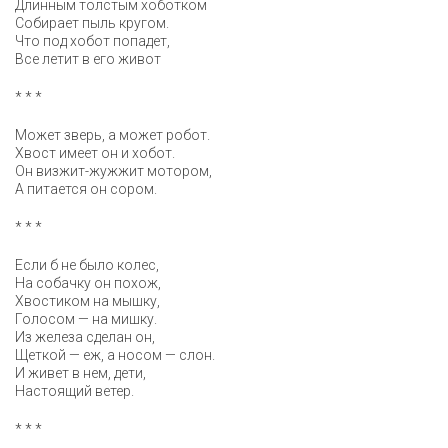
Длинным толстым хоботком
Собирает пыль кругом.
Что под хобот попадет,
Все летит в его живот
* * *
Может зверь, а может робот.
Хвост имеет он и хобот.
Он визжит-жужжит мотором,
А питается он сором.
* * *
Если б не было колес,
На собачку он похож,
Хвостиком на мышку,
Голосом — на мишку.
Из железа сделан он,
Щеткой — еж, а носом — слон.
И живет в нем, дети,
Настоящий ветер.
* * *