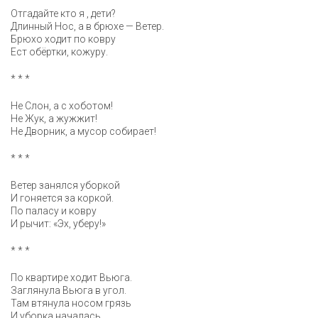
Отгадайте кто я , дети?
Длинный Нос, а в брюхе — Ветер.
Брюхо ходит по ковру
Ест обёртки, кожуру.
* * *
Не Слон, а с хоботом!
Не Жук, а жужжит!
Не Дворник, а мусор собирает!
* * *
Ветер занялся уборкой
И гоняется за коркой.
По паласу и ковру
И рычит: «Эх, уберу!»
* * *
По квартире ходит Вьюга.
Заглянула Вьюга в угол.
Там втянула носом грязь
И уборка началась.