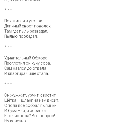
* * *
Покатился в уголок
Длинный хвост поволок.
Там где пыль разведал.
Пылью пообедал.
* * *
Удивительный Обжора
Проглотил он кучу сора.
Сам наелся до отвала
И квартира чище стала.
* * *
Он жужжит, урчит, свистит.
Щётка — шланг на нём висит.
С пола все собрал пылинки
И бумажки, и соринки.
Кто чистюля? Вот вопрос!
Ну конечно…