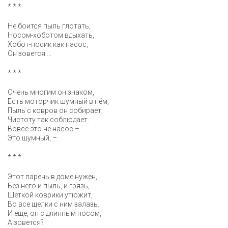
* * *
Не боится пыль глотать,
Носом-хоботом вдыхать,
Хобот-носик как насос,
Он зовется …
* * *
Очень многим он знаком,
Есть моторчик шумный в нём,
Пыль с ковров он собирает,
Чистоту так соблюдает.
Вовсе это не насос –
Это шумный, –
* * *
Этот парень в доме нужен,
Без него и пыль, и грязь,
Щеткой коврики утюжит,
Во все щелки с ним залазь.
И еще, он с длинным носом,
А зовется?