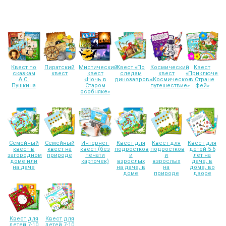
Квест по
Пиратский
Мистический
Квест «По
Космический
Квест
сказкам
квест
квест
следам
квест
«Приключени
А.С.
«Ночь в
динозавров»
«Космическое
в Стране
Пушкина
Старом
путешествие»
фей»
особняке»
Семейный
Семейный
Интернет-
Квест для
Квест для
Квест для
квест в
квест на
квест (без
подростков
подростков
детей 5-6
загородном
природе
печати
и
и
лет на
доме или
карточек)
взрослых
взрослых
даче, в
на даче
на даче, в
на
доме, во
доме
природе
дворе
Квест для
Квест для
детей 7-10
детей 7-10