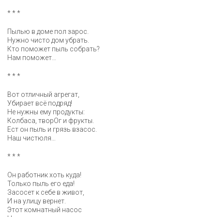
* * *
Пылью в доме пол зарос.
Нужно чисто дом убрать.
Кто поможет пыль собрать?
Нам поможет…
* * *
Вот отличный агрегат,
Убирает всё подряд!
Не нужны ему продукты:
Колбаса, творОг и фрукты.
Ест он пыль и грязь взасос.
Наш чистюля…
* * *
Он работник хоть куда!
Только пыль его еда!
Засосет к себе в живот,
И на улицу вернет.
Этот комнатный насос