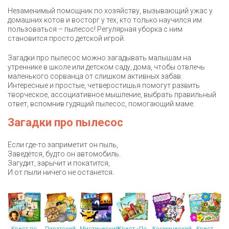
Незаменимый помощник по хозяйству, вызывающий ужас у
домашних котов и восторг у тех, кто только научился им
пользоваться – пылесос! Регулярная уборка с ним
становится просто детской игрой.
Загадки про пылесос можно загадывать малышам на
утреннике в школе или детском саду, дома, чтобы отвлечь
маленького сорванца от слишком активных забав.
Интересные и простые, четверостишья помогут развить
творческое, ассоциативное мышление, выбрать правильный
ответ, вспомнив гудящий пылесос, помогающий маме.
Загадки про пылесос
Если где-то заприметит он пыль,
Заведётся, будто он автомобиль.
Загудит, зарычит и покатится,
И от пыли ничего не останется.
Квест по
Пиратский
Мистический
Квест «По
Космический
Квест