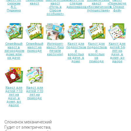
сказкам
квест
квест
следам
квест
«Приключени
А.С.
«Ночь в
динозавров»
«Космическое
в Стране
Пушкина
Старом
путешествие»
фей»
особняке»
Семейный
Семейный
Интернет-
Квест для
Квест для
Квест для
квест в
квест на
квест (без
подростков
подростков
детей 5-6
загородном
природе
печати
и
и
лет на
доме или
карточек)
взрослых
взрослых
даче, в
на даче
на даче, в
на
доме, во
доме
природе
дворе
Квест для
Квест для
детей 7-10
детей 7-10
лет на
лет на
даче, в
природе
доме, во
дворе
Слоненок механический
Гудит от электричества,