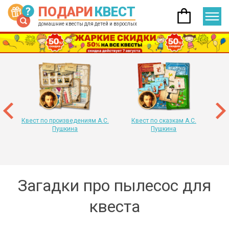
ПОДАРИ
КВЕСТ
домашние квесты для детей и взрослых
 год
т
«
Квест по произведениям А.С.
Квест по сказкам А.С.
Пушкина
Пушкина
Загадки про пылесос для
квеста