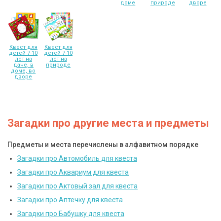
доме
природе
дворе
Квест для
Квест для
детей 7-10
детей 7-10
лет на
лет на
даче, в
природе
доме, во
дворе
Загадки про другие места и предметы
Предметы и места перечислены в алфавитном порядке
Загадки про Автомобиль для квеста
Загадки про Аквариум для квеста
Загадки про Актовый зал для квеста
Загадки про Аптечку для квеста
Загадки про Бабушку для квеста