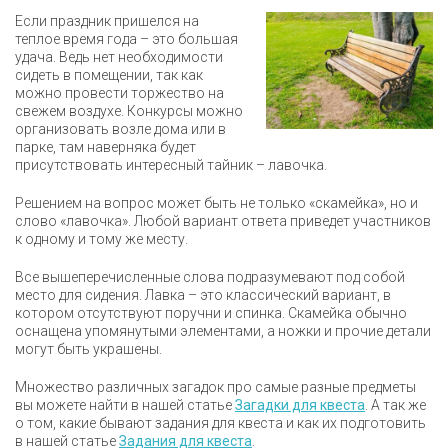
Если праздник пришелся на
теплое время года – это большая
удача. Ведь нет необходимости
сидеть в помещении, так как
можно провести торжество на
свежем воздухе. Конкурсы можно
организовать возле дома или в
парке, там наверняка будет
присутствовать интересный тайник – лавочка.
Решением на вопрос может быть не только «скамейка», но и
слово «лавочка». Любой вариант ответа приведет участников
к одному и тому же месту.
Все вышеперечисленные слова подразумевают под собой
место для сидения. Лавка – это классический вариант, в
котором отсутствуют поручни и спинка. Скамейка обычно
оснащена упомянутыми элементами, а ножки и прочие детали
могут быть украшены.
Множество различных загадок про самые разные предметы
вы можете найти в нашей статье
Загадки для квеста
. А так же
о том, какие бывают задания для квеста и как их подготовить
в нашей статье
Задания для квеста
.