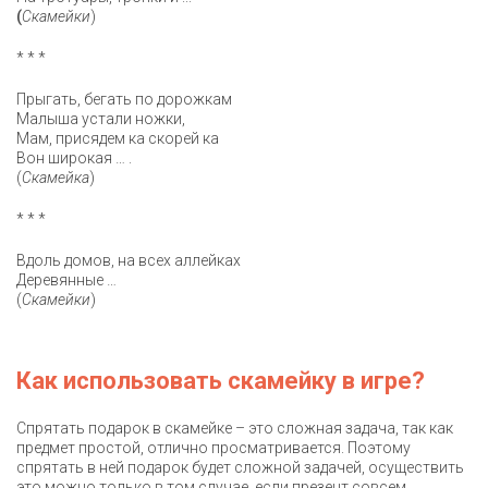
(
Скамейки
)
* * *
Прыгать, бегать по дорожкам
Малыша устали ножки,
Мам, присядем ка скорей ка
Вон широкая … .
(
Скамейка
)
* * *
Вдоль домов, на всех аллейках
Деревянные …
(
Скамейки
)
Как использовать скамейку в игре?
Спрятать подарок в скамейке – это сложная задача, так как
предмет простой, отлично просматривается. Поэтому
спрятать в ней подарок будет сложной задачей, осуществить
это можно только в том случае, если презент совсем