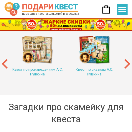
ПОДАРИ
КВЕСТ
домашние квесты для детей и взрослых
 год
т
«
Квест по произведениям А.С.
Квест по сказкам А.С.
Пушкина
Пушкина
Загадки про скамейку для
квеста