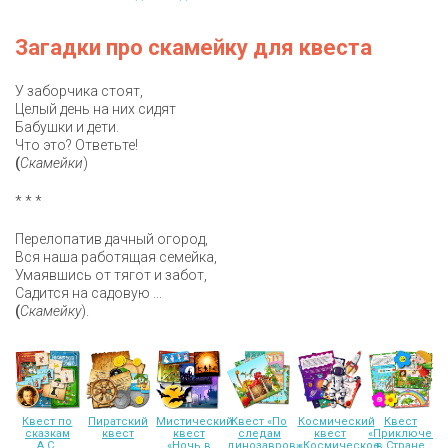
Загадки про скамейку для квеста
У заборчика стоят,
Целый день на них сидят
Бабушки и дети.
Что это? Ответьте!
(
Скамейки
)
* * *
Перелопатив дачный огород,
Вся наша работящая семейка,
Умаявшись от тягот и забот,
Садится на садовую ...
(
Скамейку
).
Квест по
Пиратский
Мистический
Квест «По
Космический
Квест
сказкам
квест
квест
следам
квест
«Приключени
А.С.
«Ночь в
динозавров»
«Космическое
в Стране