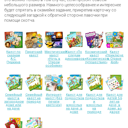
небольшого размера. Намного целесообразнее и интереснее
будет спрятать в скамейке задание, прикрепив карточку со
следующей загадкой к обратной стороне лавочки при
помощи скотча.
Квест по
Пиратский
Мистический
Квест «По
Космический
Квест
сказкам
квест
квест
следам
квест
«Приключени
А.С.
«Ночь в
динозавров»
«Космическое
в Стране
Пушкина
Старом
путешествие»
фей»
особняке»
Семейный
Семейный
Интернет-
Квест для
Квест для
Квест для
квест в
квест на
квест (без
подростков
подростков
детей 5-6
загородном
природе
печати
и
и
лет на
доме или
карточек)
взрослых
взрослых
даче, в
на даче
на даче, в
на
доме, во
доме
природе
дворе