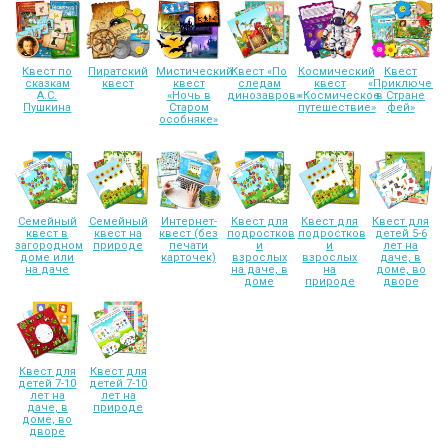
Квест по
Пиратский
Мистический
Квест «По
Космический
Квест
сказкам
квест
квест
следам
квест
«Приключени
А.С.
«Ночь в
динозавров»
«Космическое
в Стране
Пушкина
Старом
путешествие»
фей»
особняке»
Семейный
Семейный
Интернет-
Квест для
Квест для
Квест для
квест в
квест на
квест (без
подростков
подростков
детей 5-6
загородном
природе
печати
и
и
лет на
доме или
карточек)
взрослых
взрослых
даче, в
на даче
на даче, в
на
доме, во
доме
природе
дворе
Квест для
Квест для
детей 7-10
детей 7-10
лет на
лет на
даче, в
природе
доме, во
дворе