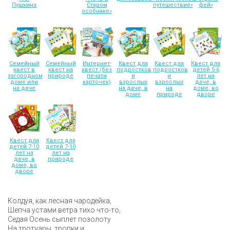
Пушкина
Старом
путешествие»
фей»
особняке»
Семейный
Семейный
Интернет-
Квест для
Квест для
Квест для
квест в
квест на
квест (без
подростков
подростков
детей 5-6
загородном
природе
печати
и
и
лет на
доме или
карточек)
взрослых
взрослых
даче, в
на даче
на даче, в
на
доме, во
доме
природе
дворе
Квест для
Квест для
детей 7-10
детей 7-10
лет на
лет на
даче, в
природе
доме, во
дворе
Колдуя, как лесная чародейка,
Шепча устами ветра тихо что-то,
Седая Осень сыплет позолоту
На тротуары, тропки и ...