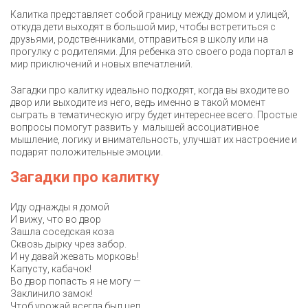
Калитка представляет собой границу между домом и улицей,
откуда дети выходят в большой мир, чтобы встретиться с
друзьями, родственниками, отправиться в школу или на
прогулку с родителями. Для ребенка это своего рода портал в
мир приключений и новых впечатлений.
Загадки про калитку идеально подходят, когда вы входите во
двор или выходите из него, ведь именно в такой момент
сыграть в тематическую игру будет интереснее всего. Простые
вопросы помогут развить у малышей ассоциативное
мышление, логику и внимательность, улучшат их настроение и
подарят положительные эмоции.
Загадки про калитку
Иду однажды я домой
И вижу, что во двор
Зашла соседская коза
Сквозь дырку чрез забор.
И ну давай жевать морковь!
Капусту, кабачок!
Во двор попасть я не могу —
Заклинило замок!
Чтоб урожай всегда был цел