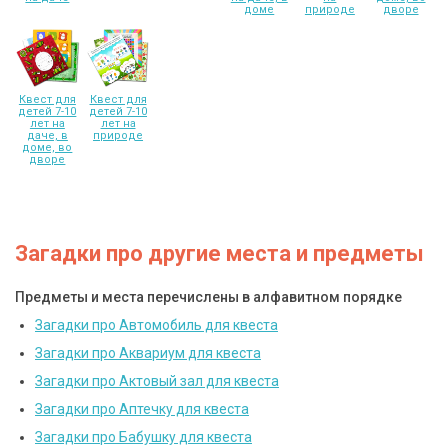
доме
природе
дворе
Квест для
Квест для
детей 7-10
детей 7-10
лет на
лет на
даче, в
природе
доме, во
дворе
Загадки про другие места и предметы
Предметы и места перечислены в алфавитном порядке
Загадки про Автомобиль для квеста
Загадки про Аквариум для квеста
Загадки про Актовый зал для квеста
Загадки про Аптечку для квеста
Загадки про Бабушку для квеста