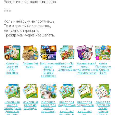
Всегда их закрывают на засов.
* * *
Коль к ней руку не протянешь,
То и в дом ты не заглянешь,
Ее нужно открывать,
Прежде чем, через нее шагать.
Квест по
Пиратский
Мистический
Квест «По
Космический
Квест
сказкам
квест
квест
следам
квест
«Приключени
А.С.
«Ночь в
динозавров»
«Космическое
в Стране
Пушкина
Старом
путешествие»
фей»
особняке»
Семейный
Семейный
Интернет-
Квест для
Квест для
Квест для
квест в
квест на
квест (без
подростков
подростков
детей 5-6
загородном
природе
печати
и
и
лет на
доме или
карточек)
взрослых
взрослых
даче, в
на даче
на даче, в
на
доме, во