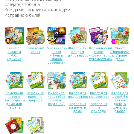
Следите, чтоб она
Всегда могла впустить вас в дом
Исправною была!
Квест по
Пиратский
Мистический
Квест «По
Космический
Квест
сказкам
квест
квест
следам
квест
«Приключени
А.С.
«Ночь в
динозавров»
«Космическое
в Стране
Пушкина
Старом
путешествие»
фей»
особняке»
Семейный
Семейный
Интернет-
Квест для
Квест для
Квест для
квест в
квест на
квест (без
подростков
подростков
детей 5-6
загородном
природе
печати
и
и
лет на
доме или
карточек)
взрослых
взрослых
даче, в
на даче
на даче, в
на
доме, во
доме
природе
дворе