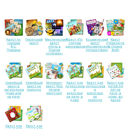
Квест по
Пиратский
Мистический
Квест «По
Космический
Квест
сказкам
квест
квест
следам
квест
«Приключени
А.С.
«Ночь в
динозавров»
«Космическое
в Стране
Пушкина
Старом
путешествие»
фей»
особняке»
Семейный
Семейный
Интернет-
Квест для
Квест для
Квест для
квест в
квест на
квест (без
подростков
подростков
детей 5-6
загородном
природе
печати
и
и
лет на
доме или
карточек)
взрослых
взрослых
даче, в
на даче
на даче, в
на
доме, во
доме
природе
дворе
Квест для
Квест для