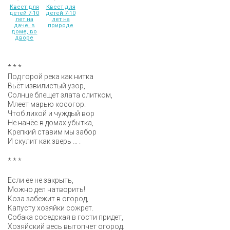
Квест для
Квест для
детей 7-10
детей 7-10
лет на
лет на
даче, в
природе
доме, во
дворе
* * *
Под горой река как нитка
Вьёт извилистый узор,
Солнце блещет злата слитком,
Млеет марью косогор.
Чтоб лихой и чуждый вор
Не нанёс в домах убытка,
Крепкий ставим мы забор
И скулит как зверь … .
* * *
Если ее не закрыть,
Можно дел натворить!
Коза забежит в огород,
Капусту хозяйки сожрет.
Собака соседская в гости придет,
Хозяйский весь вытопчет огород.