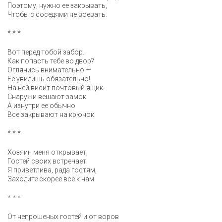
Поэтому, нужно ее закрывать,
Чтобы с соседями не воевать.
* * *
Вот перед тобой забор.
Как попасть тебе во двор?
Оглянись внимательно —
Ее увидишь обязательно!
На ней висит почтовый ящик.
Снаружи вешают замок.
А изнутри ее обычно
Все закрывают на крючок.
* * *
Хозяин меня открывает,
Гостей своих встречает.
Я приветлива, рада гостям,
Заходите скорее все к нам.
* * *
От непрошеных гостей и от воров