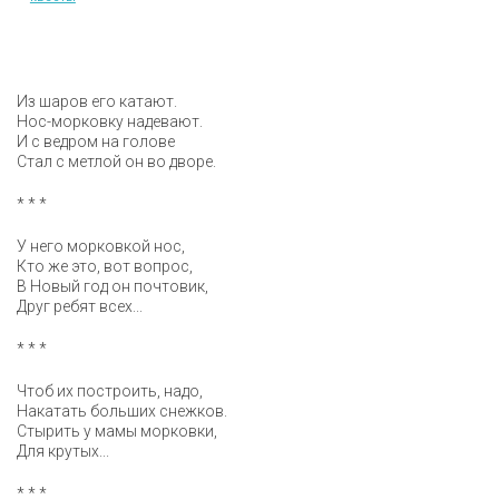
Из шаров его катают.
Нос-морковку надевают.
И с ведром на голове
Стал с метлой он во дворе.
* * *
У него морковкой нос,
Кто же это, вот вопрос,
В Новый год он почтовик,
Друг ребят всех...
* * *
Чтоб их построить, надо,
Накатать больших снежков.
Стырить у мамы морковки,
Для крутых...
* * *