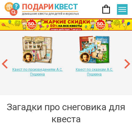
ПОДАРИ
КВЕСТ
домашние квесты для детей и взрослых
 год
т
«
Квест по произведениям А.С.
Квест по сказкам А.С.
Пушкина
Пушкина
Загадки про снеговика для
квеста