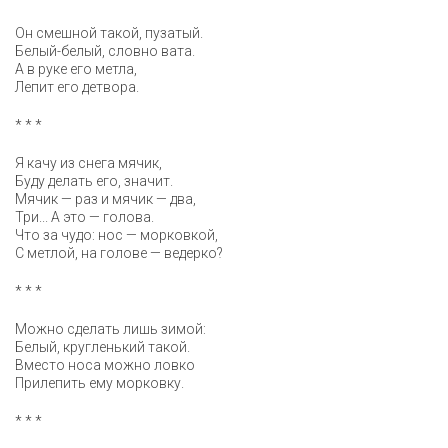
Он смешной такой, пузатый.
Белый-белый, словно вата.
А в руке его метла,
Лепит его детвора.
* * *
Я качу из снега мячик,
Буду делать его, значит.
Мячик — раз и мячик — два,
Три... А это — голова.
Что за чудо: нос — морковкой,
С метлой, на голове — ведерко?
* * *
Можно сделать лишь зимой:
Белый, кругленький такой.
Вместо носа можно ловко
Прилепить ему морковку.
* * *