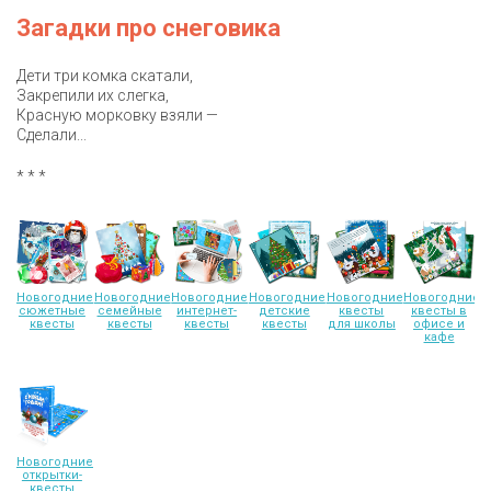
Загадки про снеговика
Дети три комка скатали,
Закрепили их слегка,
Красную морковку взяли —
Сделали...
* * *
Новогодние
Новогодние
Новогодние
Новогодние
Новогодние
Новогодние
сюжетные
семейные
интернет-
детские
квесты
квесты в
квесты
квесты
квесты
квесты
для школы
офисе и
кафе
Новогодние
открытки-
квесты