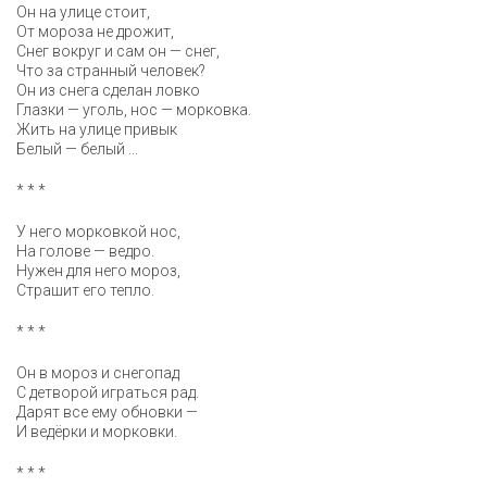
Он на улице стоит,
От мороза не дрожит,
Снег вокруг и сам он — снег,
Что за странный человек?
Он из снега сделан ловко
Глазки — уголь, нос — морковка.
Жить на улице привык
Белый — белый ...
* * *
У него морковкой нос,
На голове — ведро.
Нужен для него мороз,
Страшит его тепло.
* * *
Он в мороз и снегопад
С детворой играться рад.
Дарят все ему обновки —
И ведёрки и морковки.
* * *