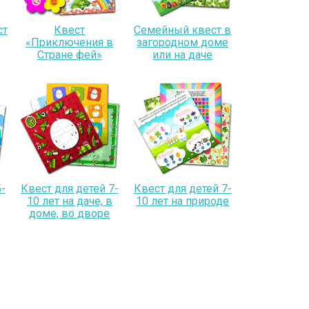
ст
Квест
Семейный квест в
«Приключения в
загородном доме
Стране фей»
или на даче
-
Квест для детей 7-
Квест для детей 7-
10 лет на даче, в
10 лет на природе
доме, во дворе