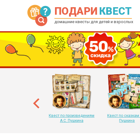
ПОДАРИ
КВЕСТ
домашние квесты для детей и взрослых
рытка-квест на Новый
 для детей от 6 до 12
лет
Квест по произведениям
Квест по сказкам 
А.С. Пушкина
Пушкина