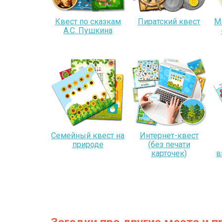
Квест по сказкам
Пиратский квест
М
А.С. Пушкина
Семейный квест на
Интернет-квест
природе
(без печати
карточек)
в