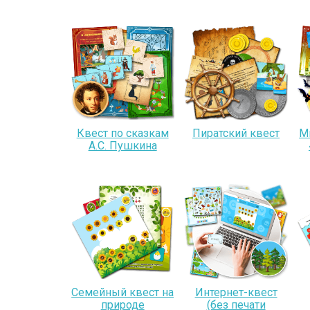
Квест по сказкам
Пиратский квест
М
А.С. Пушкина
Семейный квест на
Интернет-квест
природе
(без печати