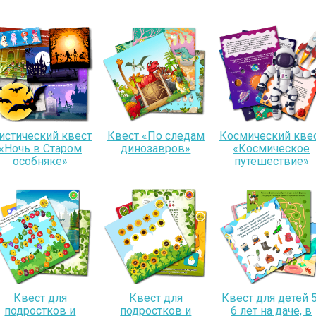
истический квест
Квест «По следам
Космический кве
«Ночь в Старом
динозавров»
«Космическое
особняке»
путешествие»
Квест для
Квест для
Квест для детей 5
подростков и
подростков и
6 лет на даче, в