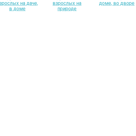
зрослых на даче,
взрослых на
доме, во дворе
в доме
природе