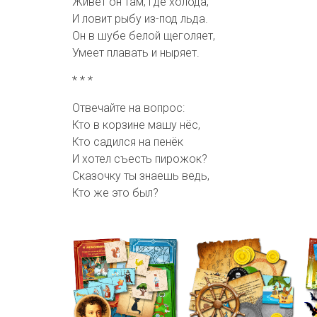
Живет он там, где холода,
И ловит рыбу из-под льда.
Он в шубе белой щеголяет,
Умеет плавать и ныряет.
* * *
Отвечайте на вопрос:
Кто в корзине машу нёс,
Кто садился на пенёк
И хотел съесть пирожок?
Сказочку ты знаешь ведь,
Кто же это был?