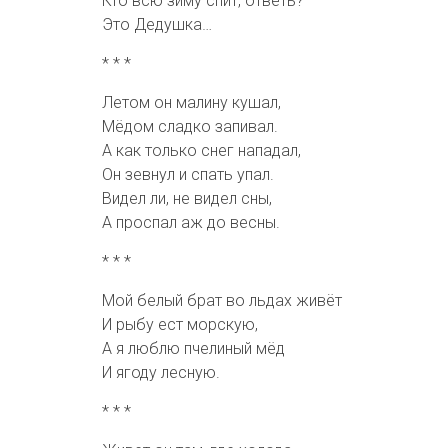
Кто всю зиму спит, ответь?
Это Дедушка…
* * *
Летом он малину кушал,
Мёдом сладко запивал.
А как только снег нападал,
Он зевнул и спать упал.
Видел ли, не видел сны,
А проспал аж до весны.
* * *
Мой белый брат во льдах живёт
И рыбу ест морскую,
А я люблю пчелиный мёд
И ягоду лесную.
* * *