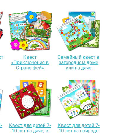
ст
Квест
Семейный квест в
«Приключения в
загородном доме
Стране фей»
или на даче
-
Квест для детей 7-
Квест для детей 7-
10 лет на даче, в
10 лет на природе