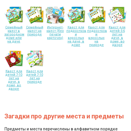
Семейный
Семейный
Интернет-
Квест для
Квест для
Квест для
квест в
квест на
квест (без
подростков
подростков
детей 5-6
загородном
природе
печати
и
и
лет на
доме или
карточек)
взрослых
взрослых
даче, в
на даче
на даче, в
на
доме, во
доме
природе
дворе
Квест для
Квест для
детей 7-10
детей 7-10
лет на
лет на
даче, в
природе
доме, во
дворе
Загадки про другие места и предметы
Предметы и места перечислены в алфавитном порядке