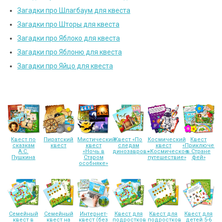
Загадки про Шлагбаум для квеста
Загадки про Шторы для квеста
Загадки про Яблоко для квеста
Загадки про Яблоню для квеста
Загадки про Яйцо для квеста
Квест по
Пиратский
Мистический
Квест «По
Космический
Квест
сказкам
квест
квест
следам
квест
«Приключени
А.С.
«Ночь в
динозавров»
«Космическое
в Стране
Пушкина
Старом
путешествие»
фей»
особняке»
Семейный
Семейный
Интернет-
Квест для
Квест для
Квест для
квест в
квест на
квест (без
подростков
подростков
детей 5-6