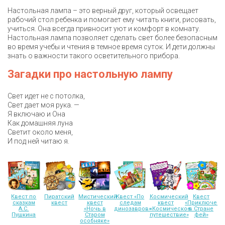
Настольная лампа – это верный друг, который освещает
рабочий стол ребенка и помогает ему читать книги, рисовать,
учиться. Она всегда привносит уют и комфорт в комнату.
Настольная лампа позволяет сделать свет более безопасным
во время учебы и чтения в темное время суток. И дети должны
знать о важности такого осветительного прибора.
Загадки про настольную лампу
Свет идет не с потолка,
Свет дает моя рука. —
Я включаю и Она
Как домашняя луна
Светит около меня,
И под ней читаю я.
Квест по
Пиратский
Мистический
Квест «По
Космический
Квест
сказкам
квест
квест
следам
квест
«Приключени
А.С.
«Ночь в
динозавров»
«Космическое
в Стране
Пушкина
Старом
путешествие»
фей»
особняке»