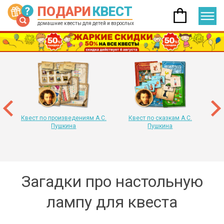
ПОДАРИ
КВЕСТ
домашние квесты для детей и взрослых
 год
т
«
Квест по произведениям А.С.
Квест по сказкам А.С.
Пушкина
Пушкина
Загадки про настольную
лампу для квеста