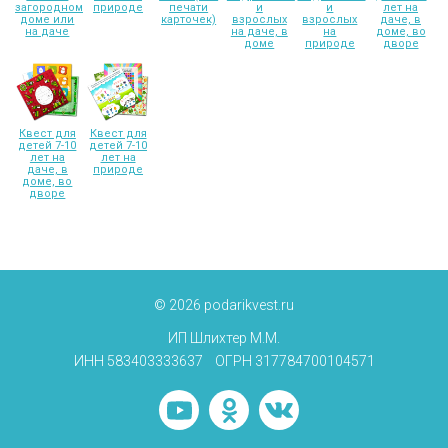
загородном
природе
печати
и
и
лет на
доме или
карточек)
взрослых
взрослых
даче, в
на даче
на даче, в
на
доме, во
доме
природе
дворе
Квест для
Квест для
детей 7-10
детей 7-10
лет на
лет на
даче, в
природе
доме, во
дворе
© 2026 podarikvest.ru
ИП Шлихтер М.М.
ИНН 583403333637 ОГРН 317784700104571