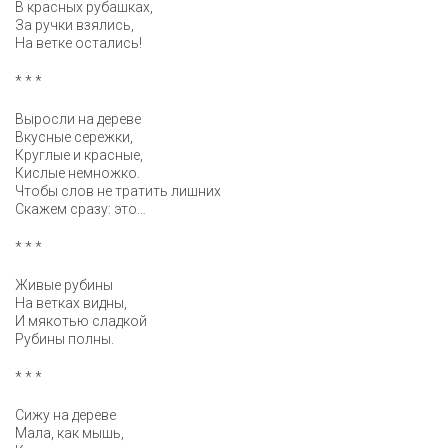
В красных рубашках,
За ручки взялись,
На ветке остались!
* * *
Выросли на дереве
Вкусные сережки,
Круглые и красные,
Кислые немножко.
Чтобы слов не тратить лишних
Скажем сразу: это…
* * *
Живые рубины
На ветках видны,
И мякотью сладкой
Рубины полны.
* * *
Сижу на дереве
Мала, как мышь,