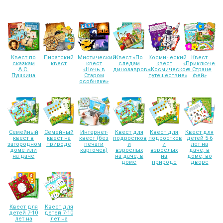
Квест по
Пиратский
Мистический
Квест «По
Космический
Квест
сказкам
квест
квест
следам
квест
«Приключени
А.С.
«Ночь в
динозавров»
«Космическое
в Стране
Пушкина
Старом
путешествие»
фей»
особняке»
Семейный
Семейный
Интернет-
Квест для
Квест для
Квест для
квест в
квест на
квест (без
подростков
подростков
детей 5-6
загородном
природе
печати
и
и
лет на
доме или
карточек)
взрослых
взрослых
даче, в
на даче
на даче, в
на
доме, во
доме
природе
дворе
Квест для
Квест для
детей 7-10
детей 7-10
лет на
лет на