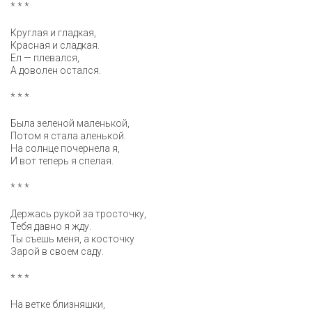
* * *
Круглая и гладкая,
Красная и сладкая.
Ел — плевался,
А доволен остался.
* * *
Была зеленой маленькой,
Потом я стала аленькой.
На солнце почернела я,
И вот теперь я спелая.
* * *
Держась рукой за тросточку,
Тебя давно я жду.
Ты съешь меня, а косточку
Зарой в своем саду.
* * *
На ветке близняшки,