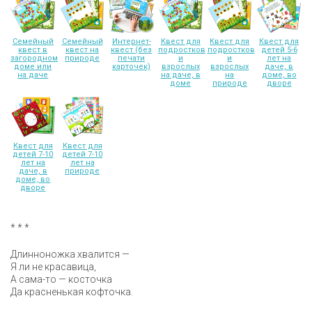
Семейный
Семейный
Интернет-
Квест для
Квест для
Квест для
квест в
квест на
квест (без
подростков
подростков
детей 5-6
загородном
природе
печати
и
и
лет на
доме или
карточек)
взрослых
взрослых
даче, в
на даче
на даче, в
на
доме, во
доме
природе
дворе
Квест для
Квест для
детей 7-10
детей 7-10
лет на
лет на
даче, в
природе
доме, во
дворе
* * *
Длинноножка хвалится —
Я ли не красавица,
А сама-то — косточка
Да красненькая кофточка.