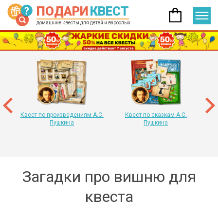
ПОДАРИ
КВЕСТ
домашние квесты для детей и взрослых
 год
т
«
Квест по произведениям А.С.
Квест по сказкам А.С.
Пушкина
Пушкина
Загадки про вишню для
квеста