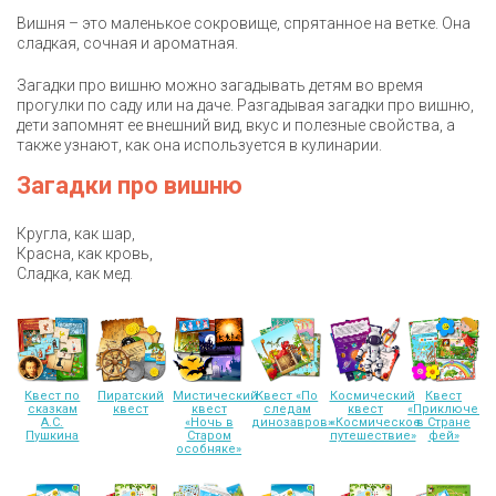
Вишня – это маленькое сокровище, спрятанное на ветке. Она
сладкая, сочная и ароматная.
Загадки про вишню можно загадывать детям во время
прогулки по саду или на даче. Разгадывая загадки про вишню,
дети запомнят ее внешний вид, вкус и полезные свойства, а
также узнают, как она используется в кулинарии.
Загадки про вишню
Кругла, как шар,
Красна, как кровь,
Сладка, как мед.
Квест по
Пиратский
Мистический
Квест «По
Космический
Квест
сказкам
квест
квест
следам
квест
«Приключени
А.С.
«Ночь в
динозавров»
«Космическое
в Стране
Пушкина
Старом
путешествие»
фей»
особняке»