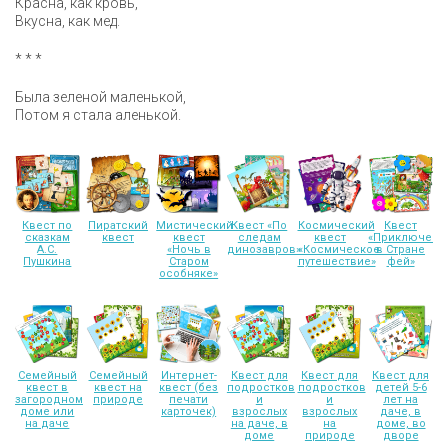
Красна, как кровь,
Вкусна, как мед.
* * *
Была зеленой маленькой,
Потом я стала аленькой.
Квест по
Пиратский
Мистический
Квест «По
Космический
Квест
сказкам
квест
квест
следам
квест
«Приключени
А.С.
«Ночь в
динозавров»
«Космическое
в Стране
Пушкина
Старом
путешествие»
фей»
особняке»
Семейный
Семейный
Интернет-
Квест для
Квест для
Квест для
квест в
квест на
квест (без
подростков
подростков
детей 5-6
загородном
природе
печати
и
и
лет на
доме или
карточек)
взрослых
взрослых
даче, в
на даче
на даче, в
на
доме, во
доме
природе
дворе