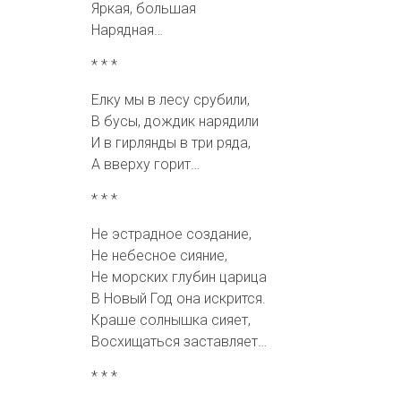
Яркая, большая
Нарядная…
* * *
Елку мы в лесу срубили,
В бусы, дождик нарядили
И в гирлянды в три ряда,
А вверху горит…
* * *
Не эстрадное создание,
Не небесное сияние,
Не морских глубин царица
В Новый Год она искрится.
Краше солнышка сияет,
Восхищаться заставляет…
* * *