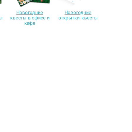
Новогодние
Новогодние
лы
квесты в офисе и
открытки-квесты
кафе