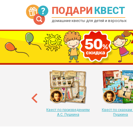
ПОДАРИ
КВЕСТ
домашние квесты для детей и взрослых
рытка-квест на Новый
 для детей от 6 до 12
лет
Квест по произведениям
Квест по сказкам 
А.С. Пушкина
Пушкина