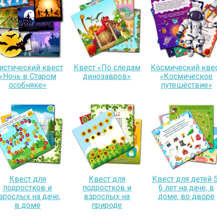
истический квест
Квест «По следам
Космический кве
«Ночь в Старом
динозавров»
«Космическое
особняке»
путешествие»
Квест для
Квест для
Квест для детей 5
подростков и
подростков и
6 лет на даче, в
зрослых на даче,
взрослых на
доме, во дворе
в доме
природе