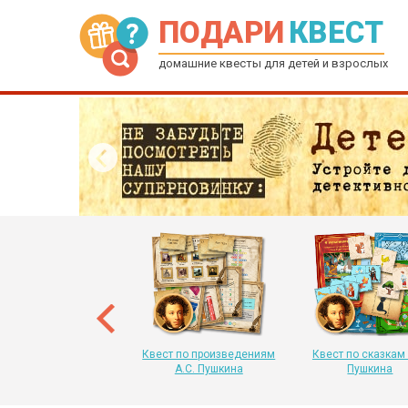
ПОДАРИ
КВЕСТ
домашние квесты для детей и взрослых
рытка-квест на Новый
 для детей от 6 до 12
лет
Квест по произведениям
Квест по сказкам 
А.С. Пушкина
Пушкина