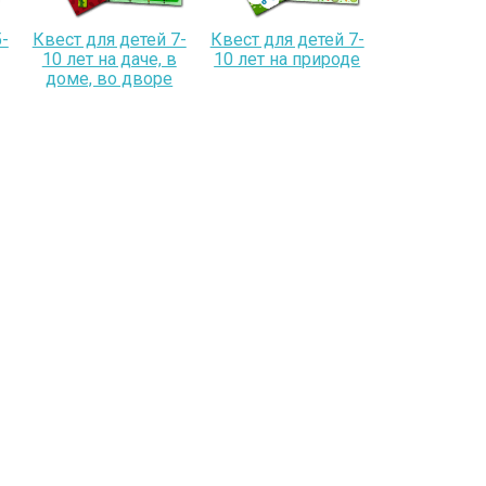
-
Квест для детей 7-
Квест для детей 7-
10 лет на даче, в
10 лет на природе
доме, во дворе