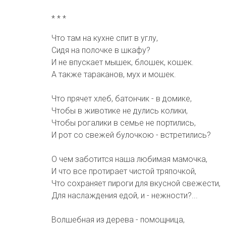
* * *
Что там на кухне спит в углу,
Сидя на полочке в шкафу?
И не впускает мышек, блошек, кошек.
А также тараканов, мух и мошек.
Что прячет хлеб, батончик - в домике,
Чтобы в животике не дулись колики,
Чтобы рогалики в семье не портились,
И рот со свежей булочкою - встретились?
О чем заботится наша любимая мамочка,
И что все протирает чистой тряпочкой,
Что сохраняет пироги для вкусной свежести,
Для наслаждения едой, и - нежности?...
Волшебная из дерева - помощница,