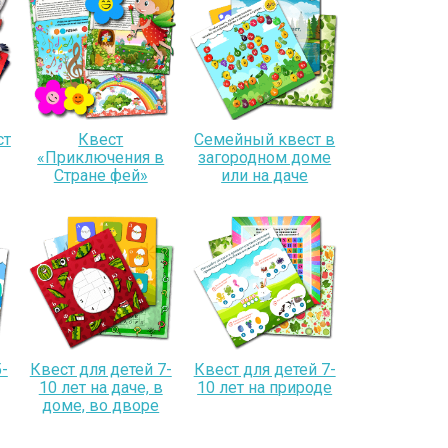
ст
Квест
Семейный квест в
«Приключения в
загородном доме
Стране фей»
или на даче
-
Квест для детей 7-
Квест для детей 7-
10 лет на даче, в
10 лет на природе
доме, во дворе