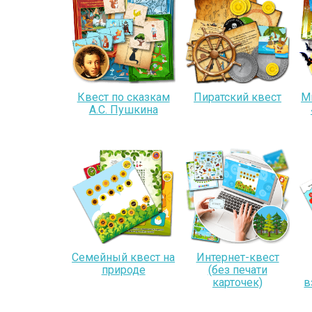
Квест по сказкам
Пиратский квест
М
А.С. Пушкина
Семейный квест на
Интернет-квест
природе
(без печати
карточек)
в