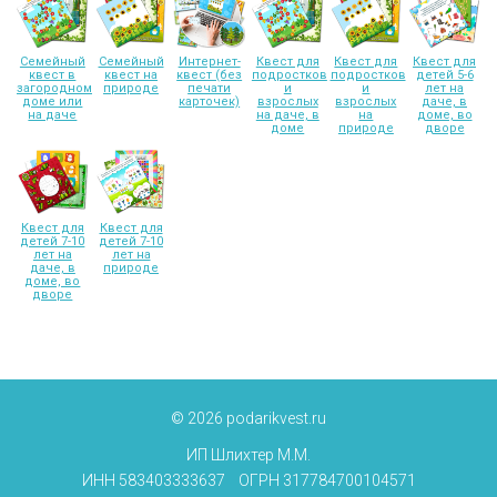
Семейный
Семейный
Интернет-
Квест для
Квест для
Квест для
квест в
квест на
квест (без
подростков
подростков
детей 5-6
загородном
природе
печати
и
и
лет на
доме или
карточек)
взрослых
взрослых
даче, в
на даче
на даче, в
на
доме, во
доме
природе
дворе
Квест для
Квест для
детей 7-10
детей 7-10
лет на
лет на
даче, в
природе
доме, во
дворе
© 2026 podarikvest.ru
ИП Шлихтер М.М.
ИНН 583403333637 ОГРН 317784700104571