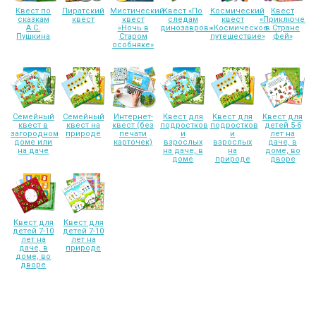
Квест по
Пиратский
Мистический
Квест «По
Космический
Квест
сказкам
квест
квест
следам
квест
«Приключени
А.С.
«Ночь в
динозавров»
«Космическое
в Стране
Пушкина
Старом
путешествие»
фей»
особняке»
Семейный
Семейный
Интернет-
Квест для
Квест для
Квест для
квест в
квест на
квест (без
подростков
подростков
детей 5-6
загородном
природе
печати
и
и
лет на
доме или
карточек)
взрослых
взрослых
даче, в
на даче
на даче, в
на
доме, во
доме
природе
дворе
Квест для
Квест для
детей 7-10
детей 7-10
лет на
лет на
даче, в
природе
доме, во
дворе