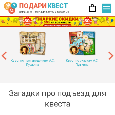
ПОДАРИ
КВЕСТ
домашние квесты для детей и взрослых
 год
т
«
Квест по произведениям А.С.
Квест по сказкам А.С.
Пушкина
Пушкина
Загадки про подъезд для
квеста