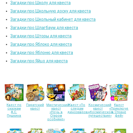
Загадки про Школу для квеста
Загадки про Школьную доску для квеста
Загадки про Школьный кабинет для квеста
Загадки про Шлагбаум для квеста
Загадки про Шторы для квеста
Загадки про Яблоко для квеста
Загадки про Яблоню для квеста
Загадки про Яйцо для квеста
Квест по
Пиратский
Мистический
Квест «По
Космический
Квест
сказкам
квест
квест
следам
квест
«Приключени
А.С.
«Ночь в
динозавров»
«Космическое
в Стране
Пушкина
Старом
путешествие»
фей»
особняке»