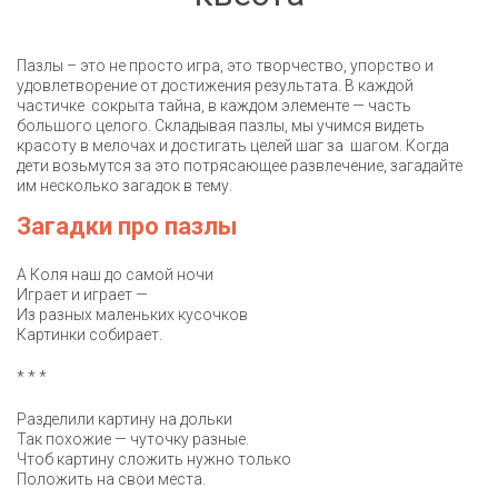
Пазлы – это не просто игра, это творчество, упорство и
удовлетворение от достижения результата. В каждой
частичке сокрыта тайна, в каждом элементе — часть
большого целого. Складывая пазлы, мы учимся видеть
красоту в мелочах и достигать целей шаг за шагом. Когда
дети возьмутся за это потрясающее развлечение, загадайте
им несколько загадок в тему.
Загадки про пазлы
А Коля наш до самой ночи
Играет и играет —
Из разных маленьких кусочков
Картинки собирает.
* * *
Разделили картину на дольки
Так похожие — чуточку разные.
Чтоб картину сложить нужно только
Положить на свои места.