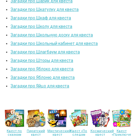
Загадки про Шарик для квеста
Загадки про Шкатулку для квеста
Загадки про Шкаф для квеста
Загадки про Школу для квеста
Загадки про Школьную доску для квеста
Загадки про Школьный кабинет для квеста
Загадки про Шлагбаум для квеста
Загадки про Шторы для квеста
Загадки про Яблоко для квеста
Загадки про Яблоню для квеста
Загадки про Яйцо для квеста
Квест по
Пиратский
Мистический
Квест «По
Космический
Квест
сказкам
квест
квест
следам
квест
«Приключени