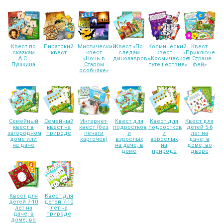
Квест по
Пиратский
Мистический
Квест «По
Космический
Квест
сказкам
квест
квест
следам
квест
«Приключени
А.С.
«Ночь в
динозавров»
«Космическое
в Стране
Пушкина
Старом
путешествие»
фей»
особняке»
Семейный
Семейный
Интернет-
Квест для
Квест для
Квест для
квест в
квест на
квест (без
подростков
подростков
детей 5-6
загородном
природе
печати
и
и
лет на
доме или
карточек)
взрослых
взрослых
даче, в
на даче
на даче, в
на
доме, во
доме
природе
дворе
Квест для
Квест для
детей 7-10
детей 7-10
лет на
лет на
даче, в
природе
доме, во