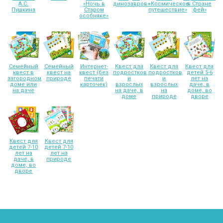
А.С.
«Ночь в
динозавров»
«Космическое
в Стране
Пушкина
Старом
путешествие»
фей»
особняке»
Семейный
Семейный
Интернет-
Квест для
Квест для
Квест для
квест в
квест на
квест (без
подростков
подростков
детей 5-6
загородном
природе
печати
и
и
лет на
доме или
карточек)
взрослых
взрослых
даче, в
на даче
на даче, в
на
доме, во
доме
природе
дворе
Квест для
Квест для
детей 7-10
детей 7-10
лет на
лет на
даче, в
природе
доме, во
дворе