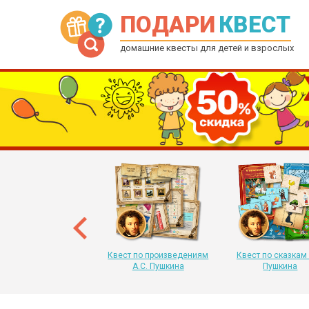
ПОДАРИ
КВЕСТ
домашние квесты для детей и взрослых
рытка-квест на Новый
 для детей от 6 до 12
лет
Квест по произведениям
Квест по сказкам 
А.С. Пушкина
Пушкина