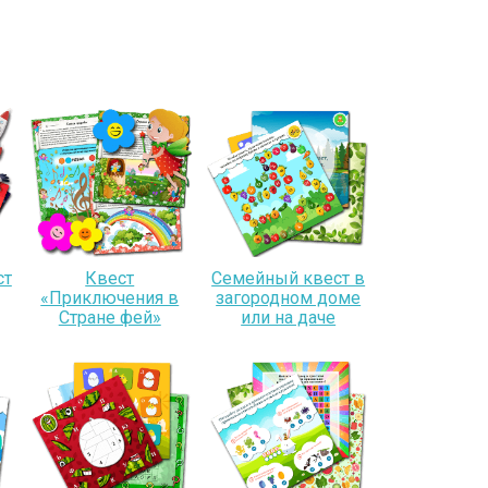
ст
Квест
Семейный квест в
«Приключения в
загородном доме
Стране фей»
или на даче