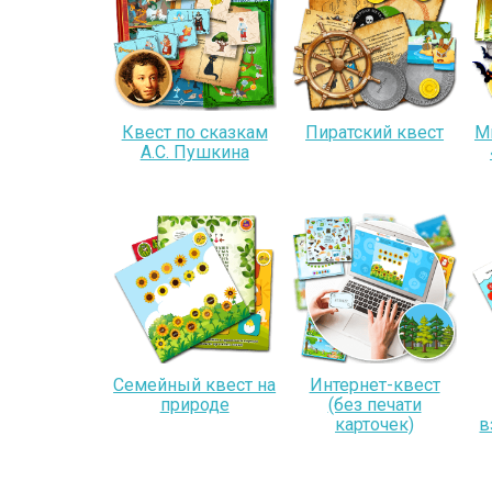
Квест по сказкам
Пиратский квест
М
А.С. Пушкина
Семейный квест на
Интернет-квест
природе
(без печати
карточек)
в