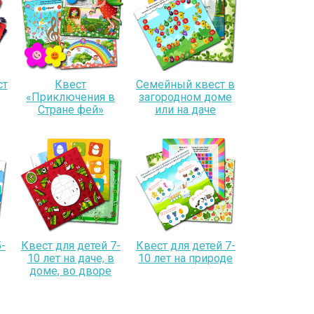
ст
Квест
Семейный квест в
«Приключения в
загородном доме
Стране фей»
или на даче
-
Квест для детей 7-
Квест для детей 7-
10 лет на даче, в
10 лет на природе
доме, во дворе