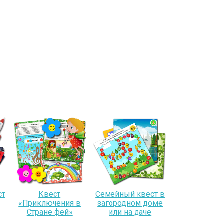
ст
Квест
Семейный квест в
«Приключения в
загородном доме
Стране фей»
или на даче