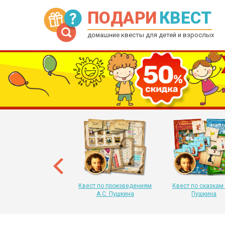
ПОДАРИ
КВЕСТ
домашние квесты для детей и взрослых
рытка-квест на Новый
 для детей от 6 до 12
лет
Квест по произведениям
Квест по сказкам 
А.С. Пушкина
Пушкина