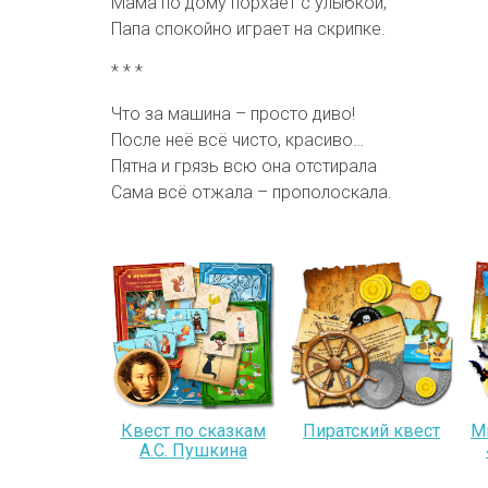
Мама по дому порхает с улыбкой,
Папа спокойно играет на скрипке.
* * *
Что за машина – просто диво!
После неё всё чисто, красиво…
Пятна и грязь всю она отстирала
Сама всё отжала – прополоскала.
Квест по сказкам
Пиратский квест
М
А.С. Пушкина