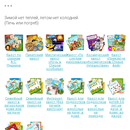
* * *
Зимой нет теплей, летом нет холодней.
(Печь или погреб)
Квест по
Пиратский
Мистический
Квест «По
Космический
Квест
сказкам
квест
квест
следам
квест
«Приключени
А.С.
«Ночь в
динозавров»
«Космическое
в Стране
Пушкина
Старом
путешествие»
фей»
особняке»
Семейный
Семейный
Интернет-
Квест для
Квест для
Квест для
квест в
квест на
квест (без
подростков
подростков
детей 5-6
загородном
природе
печати
и
и
лет на
доме или
карточек)
взрослых
взрослых
даче, в
на даче
на даче, в
на
доме, во
доме
природе
дворе