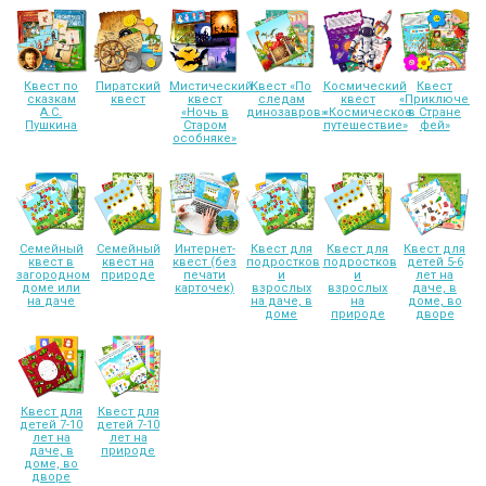
Квест по
Пиратский
Мистический
Квест «По
Космический
Квест
сказкам
квест
квест
следам
квест
«Приключени
А.С.
«Ночь в
динозавров»
«Космическое
в Стране
Пушкина
Старом
путешествие»
фей»
особняке»
Семейный
Семейный
Интернет-
Квест для
Квест для
Квест для
квест в
квест на
квест (без
подростков
подростков
детей 5-6
загородном
природе
печати
и
и
лет на
доме или
карточек)
взрослых
взрослых
даче, в
на даче
на даче, в
на
доме, во
доме
природе
дворе
Квест для
Квест для
детей 7-10
детей 7-10
лет на
лет на
даче, в
природе
доме, во
дворе