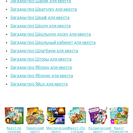
Загадки про Шарик для квеста
Загадки про Шкатулку для квеста
Загадки про Шкаф для квеста
Загадки про Школу для квеста
Загадки про Школьную доску для квеста
Загадки про Школьный кабинет для квеста
Загадки про Шлагбаум для квеста
Загадки про Шторы для квеста
Загадки про Яблоко для квеста
Загадки про Яблоню для квеста
Загадки про Яйцо для квеста
Квест по
Пиратский
Мистический
Квест «По
Космический
Квест
сказкам
квест
квест
следам
квест
«Приключени