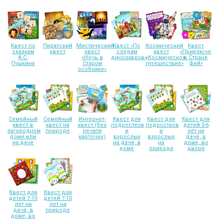
Квест по
Пиратский
Мистический
Квест «По
Космический
Квест
сказкам
квест
квест
следам
квест
«Приключени
А.С.
«Ночь в
динозавров»
«Космическое
в Стране
Пушкина
Старом
путешествие»
фей»
особняке»
Семейный
Семейный
Интернет-
Квест для
Квест для
Квест для
квест в
квест на
квест (без
подростков
подростков
детей 5-6
загородном
природе
печати
и
и
лет на
доме или
карточек)
взрослых
взрослых
даче, в
на даче
на даче, в
на
доме, во
доме
природе
дворе
Квест для
Квест для
детей 7-10
детей 7-10
лет на
лет на
даче, в
природе
доме, во