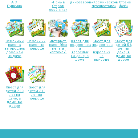
А.С.
«Ночь в
динозавров»
«Космическое
в Стране
Пушкина
Старом
путешествие»
фей»
особняке»
Семейный
Семейный
Интернет-
Квест для
Квест для
Квест для
квест в
квест на
квест (без
подростков
подростков
детей 5-6
загородном
природе
печати
и
и
лет на
доме или
карточек)
взрослых
взрослых
даче, в
на даче
на даче, в
на
доме, во
доме
природе
дворе
Квест для
Квест для
детей 7-10
детей 7-10
лет на
лет на
даче, в
природе
доме, во
дворе