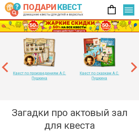
ПОДАРИ
КВЕСТ
домашние квесты для детей и взрослых
 год
т
«
Квест по произведениям А.С.
Квест по сказкам А.С.
Пушкина
Пушкина
Загадки про актовый зал
для квеста