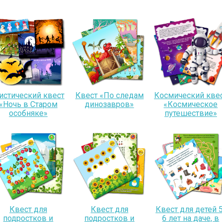
истический квест
Квест «По следам
Космический кве
«Ночь в Старом
динозавров»
«Космическое
особняке»
путешествие»
Квест для
Квест для
Квест для детей 5
подростков и
подростков и
6 лет на даче, в