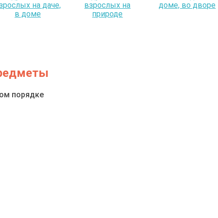
зрослых на даче,
взрослых на
доме, во дворе
в доме
природе
предметы
ном порядке