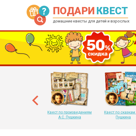
ПОДАРИ
КВЕСТ
домашние квесты для детей и взрослых
рытка-квест на Новый
 для детей от 6 до 12
лет
Квест по произведениям
Квест по сказкам 
А.С. Пушкина
Пушкина