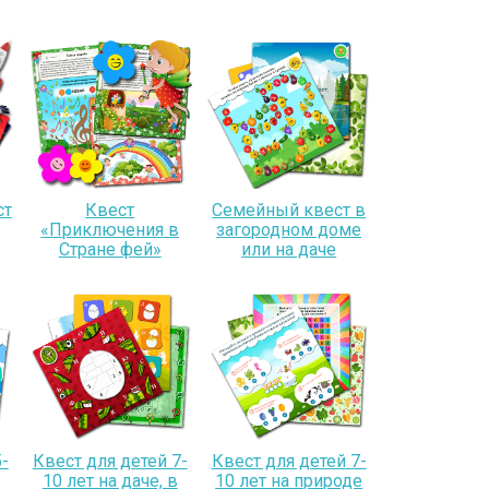
ст
Квест
Семейный квест в
«Приключения в
загородном доме
Стране фей»
или на даче
-
Квест для детей 7-
Квест для детей 7-
10 лет на даче, в
10 лет на природе