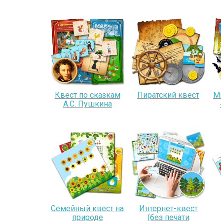
Квест по сказкам
Пиратский квест
М
А.С. Пушкина
Семейный квест на
Интернет-квест
природе
(без печати