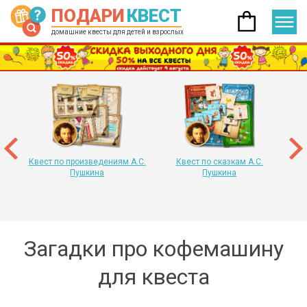
ПОДАРИ
КВЕСТ
домашние квесты для детей и взрослых
 год
т
«
Квест по произведениям А.С.
Квест по сказкам А.С.
Пушкина
Пушкина
Загадки про кофемашину
для квеста