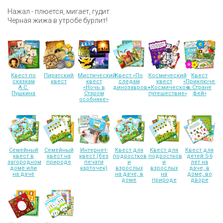
Нажал - плюется, мигает, гудит.
Черная жижа в утробе бурлит!
Квест по
Пиратский
Мистический
Квест «По
Космический
Квест
сказкам
квест
квест
следам
квест
«Приключени
А.С.
«Ночь в
динозавров»
«Космическое
в Стране
Пушкина
Старом
путешествие»
фей»
особняке»
Семейный
Семейный
Интернет-
Квест для
Квест для
Квест для
квест в
квест на
квест (без
подростков
подростков
детей 5-6
загородном
природе
печати
и
и
лет на
доме или
карточек)
взрослых
взрослых
даче, в
на даче
на даче, в
на
доме, во
доме
природе
дворе