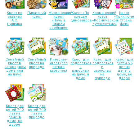
Квест по
Пиратский
Мистический
Квест «По
Космический
Квест
сказкам
квест
квест
следам
квест
«Приключени
А.С.
«Ночь в
динозавров»
«Космическое
в Стране
Пушкина
Старом
путешествие»
фей»
особняке»
Семейный
Семейный
Интернет-
Квест для
Квест для
Квест для
квест в
квест на
квест (без
подростков
подростков
детей 5-6
загородном
природе
печати
и
и
лет на
доме или
карточек)
взрослых
взрослых
даче, в
на даче
на даче, в
на
доме, во
доме
природе
дворе
Квест для
Квест для
детей 7-10
детей 7-10
лет на
лет на
даче, в
природе
доме, во
дворе