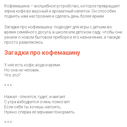
Кофемашина — волшебное устройство, которое превращает
зерна кофе во вкусный и ароматный напиток. Он способен
поднять нам настроение и сделать день более ярким.
Загадки про кофемашину подходят для игры с детьми во
время семейного досуга, в школе или детском саду, чтобы они
узнали о новом бытовом приборе и его назначении, а такжде
просто развлеклись.
Загадки про кофемашину
У неё есть кофе, вода и время.
Но она не человек.
Что это?
* * *
Нажал - плюется, гудит, и мигает.
С утра взбодрится очень помогает.
Если себя ты хочешь напоить,
Нужно сперва ее зернами покормить.
* * *