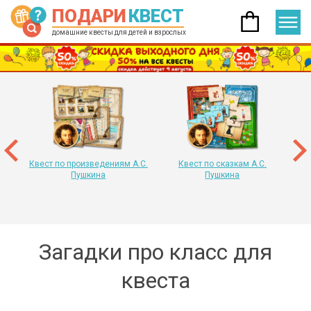
ПОДАРИ
КВЕСТ
домашние квесты для детей и взрослых
 год
т
«
Квест по произведениям А.С.
Квест по сказкам А.С.
Пушкина
Пушкина
Загадки про класс для
квеста