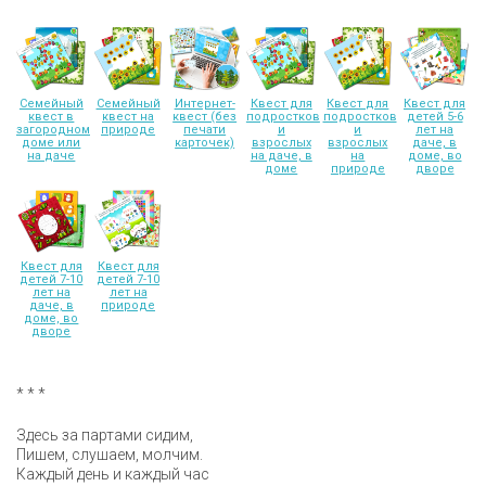
Семейный
Семейный
Интернет-
Квест для
Квест для
Квест для
квест в
квест на
квест (без
подростков
подростков
детей 5-6
загородном
природе
печати
и
и
лет на
доме или
карточек)
взрослых
взрослых
даче, в
на даче
на даче, в
на
доме, во
доме
природе
дворе
Квест для
Квест для
детей 7-10
детей 7-10
лет на
лет на
даче, в
природе
доме, во
дворе
* * *
Здесь за партами сидим,
Пишем, слушаем, молчим.
Каждый день и каждый час