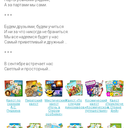
А за партами мы сами.
* * *
Будем друзьями, будем учиться
И ни за что никогда не браниться.
Мы все надеемся будет у нас
Самый приветливый и дружный …
* * *
В сентябре встречает нас
Светлый и просторный…
Квест по
Пиратский
Мистический
Квест «По
Космический
Квест
сказкам
квест
квест
следам
квест
«Приключени
А.С.
«Ночь в
динозавров»
«Космическое
в Стране
Пушкина
Старом
путешествие»
фей»
особняке»