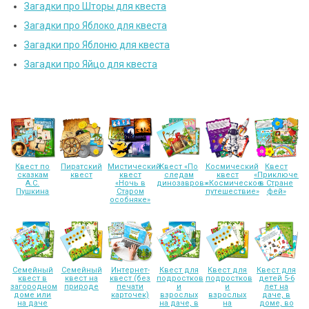
Загадки про Шторы для квеста
Загадки про Яблоко для квеста
Загадки про Яблоню для квеста
Загадки про Яйцо для квеста
Квест по
Пиратский
Мистический
Квест «По
Космический
Квест
сказкам
квест
квест
следам
квест
«Приключени
А.С.
«Ночь в
динозавров»
«Космическое
в Стране
Пушкина
Старом
путешествие»
фей»
особняке»
Семейный
Семейный
Интернет-
Квест для
Квест для
Квест для
квест в
квест на
квест (без
подростков
подростков
детей 5-6
загородном
природе
печати
и
и
лет на
доме или
карточек)
взрослых
взрослых
даче, в
на даче
на даче, в
на
доме, во