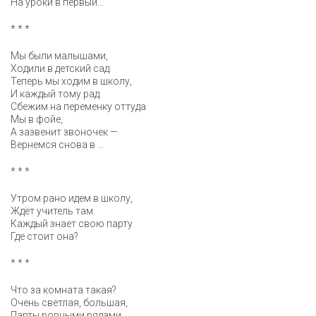
На уроки в первый…
* * *
Мы были малышами,
Ходили в детский сад.
Теперь мы ходим в школу,
И каждый тому рад.
Сбежим на переменку оттуда
Мы в фойе,
А зазвенит звоночек —
Вернемся снова в …
* * *
Утром рано идем в школу,
Ждёт учитель там.
Каждый знает свою парту
Где стоит она?
* * *
Что за комната такая?
Очень светлая, большая,
Парты ровными рядами,