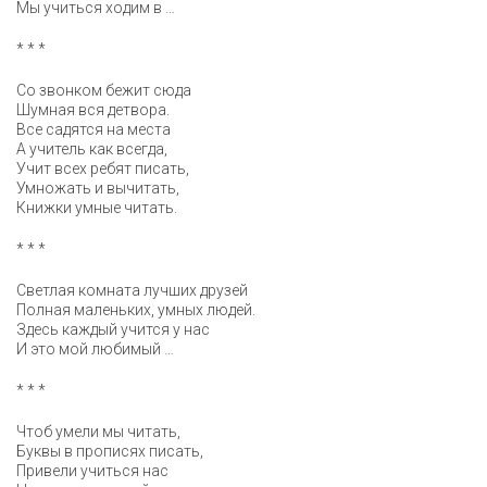
Мы учиться ходим в …
* * *
Со звонком бежит сюда
Шумная вся детвора.
Все садятся на места
А учитель как всегда,
Учит всех ребят писать,
Умножать и вычитать,
Книжки умные читать.
* * *
Светлая комната лучших друзей
Полная маленьких, умных людей.
Здесь каждый учится у нас
И это мой любимый …
* * *
Чтоб умели мы читать,
Буквы в прописях писать,
Привели учиться нас