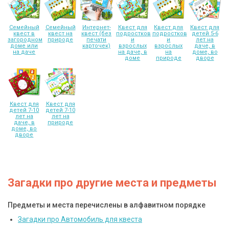
Семейный
Семейный
Интернет-
Квест для
Квест для
Квест для
квест в
квест на
квест (без
подростков
подростков
детей 5-6
загородном
природе
печати
и
и
лет на
доме или
карточек)
взрослых
взрослых
даче, в
на даче
на даче, в
на
доме, во
доме
природе
дворе
Квест для
Квест для
детей 7-10
детей 7-10
лет на
лет на
даче, в
природе
доме, во
дворе
Загадки про другие места и предметы
Предметы и места перечислены в алфавитном порядке
Загадки про Автомобиль для квеста