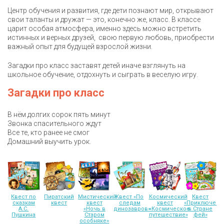
Центр обучения и развития, где дети познают мир, открывают
свои таланты и дружат — это, конечно же, класс. В классе
царит особая атмосфера, именно здесь можно встретить
истинных и верных друзей, свою первую любовь, приобрести
важный опыт для будущей взрослой жизни.
Загадки про класс заставят детей иначе взглянуть на
школьное обучение, отдохнуть и сыграть в веселую игру.
Загадки про класс
В нём долгих сорок пять минут
Звонка спасительного ждут
Все те, кто ранее не смог
Домашний выучить урок.
Квест по
Пиратский
Мистический
Квест «По
Космический
Квест
сказкам
квест
квест
следам
квест
«Приключени
А.С.
«Ночь в
динозавров»
«Космическое
в Стране
Пушкина
Старом
путешествие»
фей»
особняке»