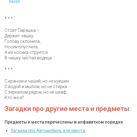
дворе
* * *
Стоит Парашка –
Держит чашку,
Голову склонила,
Носик опустила,
А из носика струится
В чашку чистая водица.
* * *
С краном и чашей, но не кувшин.
С водой и мылом, но не стирка.
С зеркалом рядом, но не шкаф.
Кто же я?
Загадки про другие места и предметы
Предметы и места перечислены в алфавитном порядке
Загадки про Автомобиль для квеста