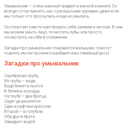
Умывальник — очень важный предмет в ванной комнате. Он
всегда готов принять нас с раскрытыми «руками», даже если
мы только что проснулись и еще не умылись.
Он помогает нам почувствовать себя свежим и чистым. В нем
мы можем умыть лицо, почистить зубы, или просто
посмотреть на себя в отражении.
Загадки про умывальник понравятся малышам, помогут
поднять им настроение и разбавят ваш семейный досуг.
Загадки про умывальник
Серебряная труба,
Из трубы — вода,
Вода бежит и льется
В белизну колодца,
На трубе — два братца,
Сидят да веселятся.
Один в кафтане красном,
Второй — в голубом,
Оба друга-брата
Заведуют водой