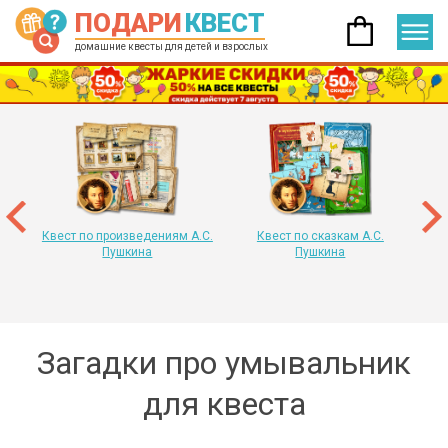
ПОДАРИ
КВЕСТ
домашние квесты для детей и взрослых
 год
т
«
Квест по произведениям А.С.
Квест по сказкам А.С.
Пушкина
Пушкина
Загадки про умывальник
для квеста