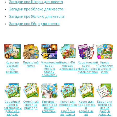
Загадки про Шторы для квеста
Загадки про Яблоко для квеста
Загадки про Яблоню для квеста
Загадки про Яйцо для квеста
Квест по
Пиратский
Мистический
Квест «По
Космический
Квест
сказкам
квест
квест
следам
квест
«Приключени
А.С.
«Ночь в
динозавров»
«Космическое
в Стране
Пушкина
Старом
путешествие»
фей»
особняке»
Семейный
Семейный
Интернет-
Квест для
Квест для
Квест для
квест в
квест на
квест (без
подростков
подростков
детей 5-6
загородном
природе
печати
и
и
лет на
доме или
карточек)
взрослых
взрослых
даче, в
на даче
на даче, в
на
доме, во