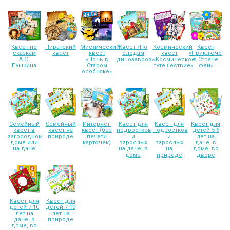
Квест по
Пиратский
Мистический
Квест «По
Космический
Квест
сказкам
квест
квест
следам
квест
«Приключени
А.С.
«Ночь в
динозавров»
«Космическое
в Стране
Пушкина
Старом
путешествие»
фей»
особняке»
Семейный
Семейный
Интернет-
Квест для
Квест для
Квест для
квест в
квест на
квест (без
подростков
подростков
детей 5-6
загородном
природе
печати
и
и
лет на
доме или
карточек)
взрослых
взрослых
даче, в
на даче
на даче, в
на
доме, во
доме
природе
дворе
Квест для
Квест для
детей 7-10
детей 7-10
лет на
лет на
даче, в
природе
доме, во