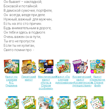
Он бывает – накладной,
Боковой и потайной.
В дамской сумочке, портфеле,
Он всегда, везде при деле.
Нужный, важный для мужчин,
Есть на это сто причин.
Будь внимательным в дороге,
Он тебе и здесь в подмоге.
Очень важен он в пути,
Ты его не пропусти.
Если ты не хулиган,
Свято помни про -
Квест по
Пиратский
Мистический
Квест «По
Космический
Квест
сказкам
квест
квест
следам
квест
«Приключени
А.С.
«Ночь в
динозавров»
«Космическое
в Стране
Пушкина
Старом
путешествие»
фей»
особняке»