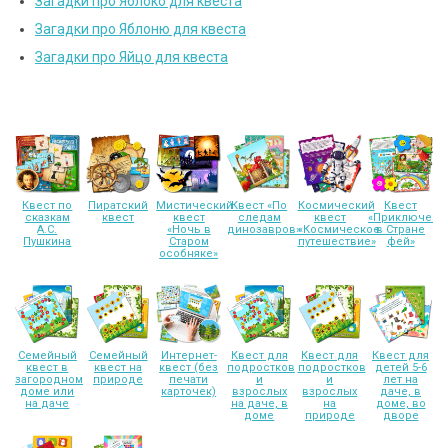
Загадки про Яблоко для квеста
Загадки про Яблоню для квеста
Загадки про Яйцо для квеста
Квест по
Пиратский
Мистический
Квест «По
Космический
Квест
сказкам
квест
квест
следам
квест
«Приключени
А.С.
«Ночь в
динозавров»
«Космическое
в Стране
Пушкина
Старом
путешествие»
фей»
особняке»
Семейный
Семейный
Интернет-
Квест для
Квест для
Квест для
квест в
квест на
квест (без
подростков
подростков
детей 5-6
загородном
природе
печати
и
и
лет на
доме или
карточек)
взрослых
взрослых
даче, в
на даче
на даче, в
на
доме, во
доме
природе
дворе