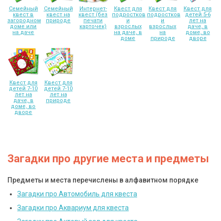
Семейный
Семейный
Интернет-
Квест для
Квест для
Квест для
квест в
квест на
квест (без
подростков
подростков
детей 5-6
загородном
природе
печати
и
и
лет на
доме или
карточек)
взрослых
взрослых
даче, в
на даче
на даче, в
на
доме, во
доме
природе
дворе
Квест для
Квест для
детей 7-10
детей 7-10
лет на
лет на
даче, в
природе
доме, во
дворе
Загадки про другие места и предметы
Предметы и места перечислены в алфавитном порядке
Загадки про Автомобиль для квеста
Загадки про Аквариум для квеста