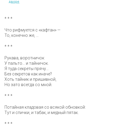
дворе
* * *
Что рифмуется с «кафтан» —
То, конечно же, …
* * *
Рукава, воротничок
У пальто… и тайничок.
Я туда секреты прячу…
Без секретов как иначе?
Хоть тайник и пришивной,
Но зато всегда со мной.
* * *
Потайная кладовая со всякой обновкой:
Тут и спички, и табак, и медный пятак.
* * *