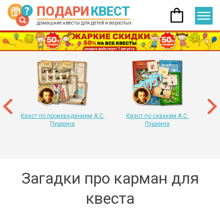
ПОДАРИ
КВЕСТ
домашние квесты для детей и взрослых
 год
т
«
Квест по произведениям А.С.
Квест по сказкам А.С.
Пушкина
Пушкина
Загадки про карман для
квеста