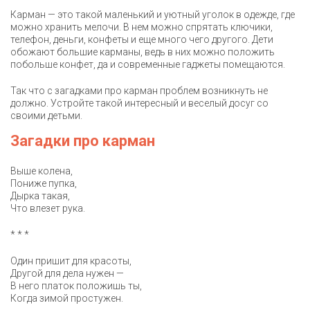
Карман — это такой маленький и уютный уголок в одежде, где
можно хранить мелочи. В нем можно спрятать ключики,
телефон, деньги, конфеты и еще много чего другого. Дети
обожают большие карманы, ведь в них можно положить
побольше конфет, да и современные гаджеты помещаются.
Так что с загадками про карман проблем возникнуть не
должно. Устройте такой интересный и веселый досуг со
своими детьми.
Загадки про карман
Выше колена,
Пониже пупка,
Дырка такая,
Что влезет рука.
* * *
Один пришит для красоты,
Другой для дела нужен —
В него платок положишь ты,
Когда зимой простужен.