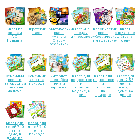
Квест по
Пиратский
Мистический
Квест «По
Космический
Квест
сказкам
квест
квест
следам
квест
«Приключени
А.С.
«Ночь в
динозавров»
«Космическое
в Стране
Пушкина
Старом
путешествие»
фей»
особняке»
Семейный
Семейный
Интернет-
Квест для
Квест для
Квест для
квест в
квест на
квест (без
подростков
подростков
детей 5-6
загородном
природе
печати
и
и
лет на
доме или
карточек)
взрослых
взрослых
даче, в
на даче
на даче, в
на
доме, во
доме
природе
дворе
Квест для
Квест для
детей 7-10
детей 7-10
лет на
лет на
даче, в
природе
доме, во