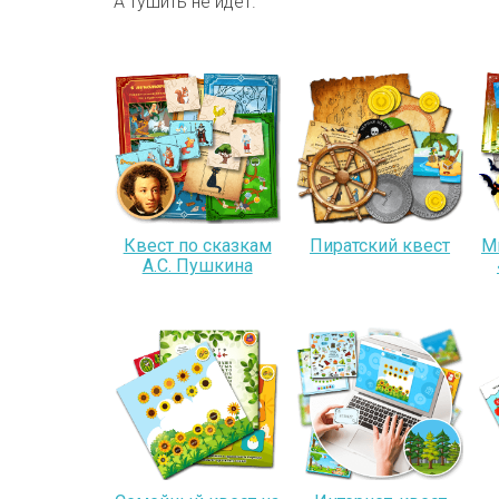
А тушить не идет.
Квест по сказкам
Пиратский квест
М
А.С. Пушкина