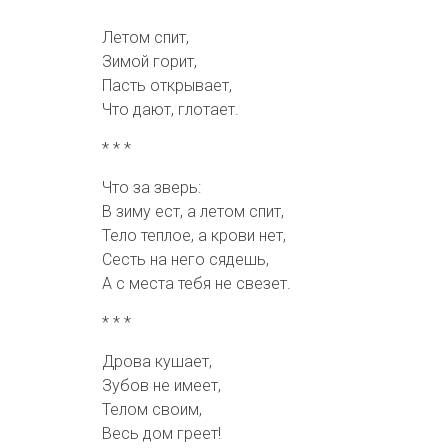
Летом спит,
Зимой горит,
Пасть открывает,
Что дают, глотает.
* * *
Что за зверь:
В зиму ест, а летом спит,
Тело теплое, а крови нет,
Сесть на него сядешь,
А с места тебя не свезет.
* * *
Дрова кушает,
Зубов не имеет,
Телом своим,
Весь дом греет!