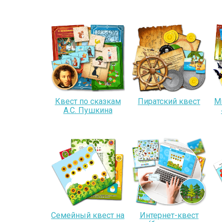
Квест по сказкам
Пиратский квест
М
А.С. Пушкина
Семейный квест на
Интернет-квест