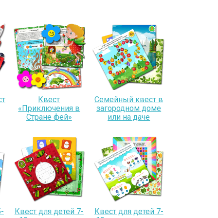
ст
Квест
Семейный квест в
«Приключения в
загородном доме
Стране фей»
или на даче
-
Квест для детей 7-
Квест для детей 7-