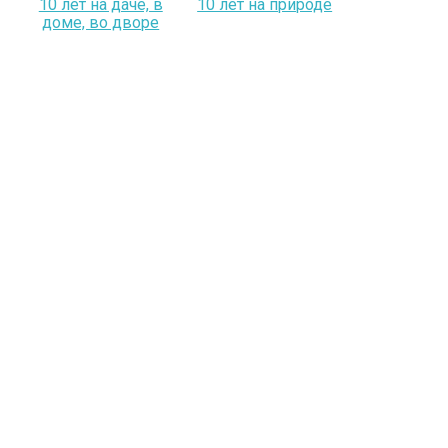
10 лет на даче, в
10 лет на природе
доме, во дворе