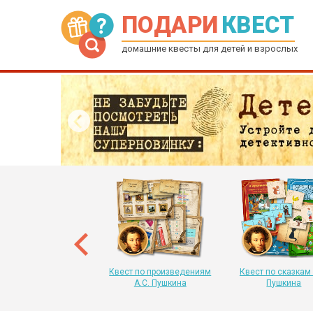
ПОДАРИ
КВЕСТ
домашние квесты для детей и взрослых
рытка-квест на Новый
 для детей от 6 до 12
лет
Квест по произведениям
Квест по сказкам 
А.С. Пушкина
Пушкина