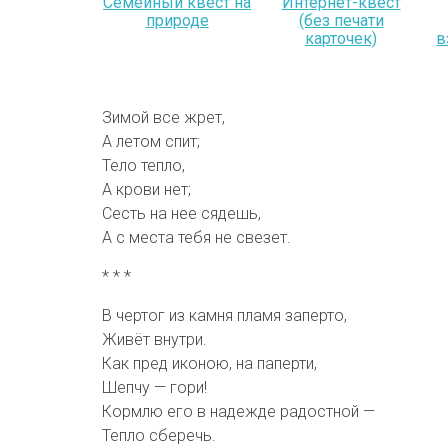
Семейный квест на
Интернет-квест
природе
(без печати
карточек)
в
Зимой все жрет,
А летом спит;
Тело тепло,
А крови нет;
Сесть на нее сядешь,
А с места тебя не свезет.
* * *
В чертог из камня пламя заперто,
Живёт внутри.
Как пред иконою, на паперти,
Шепчу — гори!
Кормлю его в надежде радостной —
Тепло сберечь.