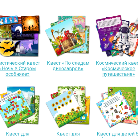
истический квест
Квест «По следам
Космический кве
«Ночь в Старом
динозавров»
«Космическое
особняке»
путешествие»
Квест для
Квест для
Квест для детей 5