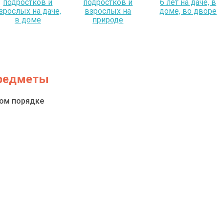
подростков и
подростков и
6 лет на даче, в
зрослых на даче,
взрослых на
доме, во дворе
в доме
природе
предметы
ном порядке