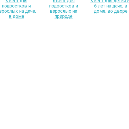
Квест для
Квест для
Квест для детей 5
подростков и
подростков и
6 лет на даче, в
зрослых на даче,
взрослых на
доме, во дворе
в доме
природе