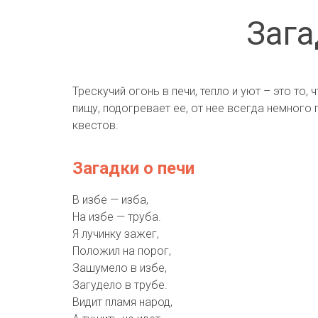
Зага
Трескучий огонь в печи, тепло и уют – это то,
пищу, подогревает ее, от нее всегда немного
квестов.
Загадки о печи
В избе — изба,
На избе — труба.
Я лучинку зажег,
Положил на порог,
Зашумело в избе,
Загудело в трубе.
Видит пламя народ,