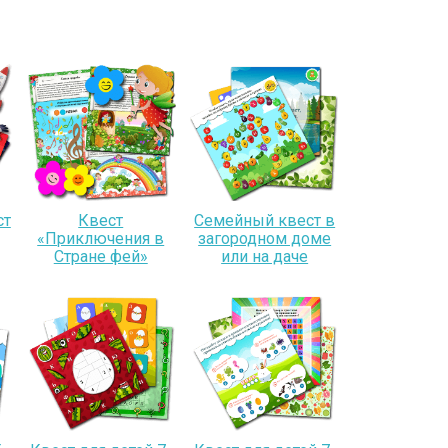
ст
Квест
Семейный квест в
«Приключения в
загородном доме
Стране фей»
или на даче